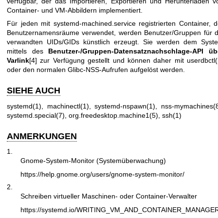
verfügbar, der das Importieren, Exportieren und Herunterladen v
Container- und VM-Abbildern implementiert.
Für jeden mit systemd-machined.service registrierten Container, d
Benutzernamensräume verwendet, werden Benutzer/Gruppen für d
verwandten UIDs/GIDs künstlich erzeugt. Sie werden dem Syst
mittels des
Benutzer-/Gruppen-Datensatznachschlage-API üb
Varlink
[4] zur Verfügung gestellt und können daher mit
userdbctl(
oder den normalen Glibc-NSS-Aufrufen aufgelöst werden.
SIEHE AUCH
systemd(1)
,
machinectl(1)
,
systemd-nspawn(1)
,
nss-mymachines(
systemd.special(7)
,
org.freedesktop.machine1(5)
,
ssh(1)
ANMERKUNGEN
1.
Gnome-System-Monitor (Systemüberwachung)
https://help.gnome.org/users/gnome-system-monitor/
2.
Schreiben virtueller Maschinen- oder Container-Verwalter
https://systemd.io/WRITING_VM_AND_CONTAINER_MANAGE