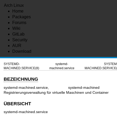
Arch Linux
Home
Packages
Forums
Wiki
GitLab
Security
AUR
Download
SYSTEMD-
systemd-
SYSTEM
MACHINED.SERVICE(8)
machined.service
MACHINED.SERVICE(
BEZEICHNUNG
systemd-machined.service, systemd-machined
Registrierungsverwaltung für virtuelle Maschinen und Container
ÜBERSICHT
systemd-machined.service