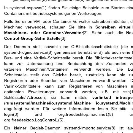
In
systemd-nspawn(1)
finden Sie einige Beispiele zum Starten ein
Containers mit betriebssystemeigenen Werkzeugen.
Falls Sie einen VM- oder Container-Verwalter schreiben möchten, d
Machined verwendet, schauen Sie bitte in
Schreiben virtuell
Maschinen- oder Container-Verwalter
[2]. Siehe auch die
Ne
Control-Group-Schnittstelle
[3].
Der Daemon stellt sowohl eine C-Bibliotheksschnittstelle (die m
systemd-logind.service(8)
gemeinsam benutzt wird) als auch eine 
Bus- und eine Varlink-Schnittstelle bereit. Die Bibliotheksschnittstel
kann zur Untersuchung und Beobachtung des Zustandes v
virtuellen Maschinen/Containern verwandt werden. Die Bu
Schnittstelle stellt das Gleiche bereit, zusätzlich kann sie z
Registrieren oder Beenden von Maschinen verwandt werden. D
Varlink-Schnittstelle kann zum Registrieren von Maschinen m
optionalen Erweiterungen verwandt werden, z.B. mit
ssh(
Schlüsseln/-Adressen; sie kann mittels
varlinkctl introspe
/run/systemd/machine/io.systemd.Machine io.systemd.Machi
abgefragt werden. Für weitere Informationen lesen Sie bitte
s
login(3)
und
org.freedesktop.machine1(5)
un
org.freedesktop.LogControl1(5)
.
Ein kleiner Begleit-Daemon
systemd-importd.service(8)
ist au