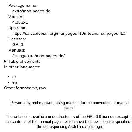
Package name:
extra/man-pages-de
Version:
4.30.2-1
Upstream:
https://salsa.debian.org/manpages-l10n-team/manpages-l10n
Licenses:
GPL3
Manuals:
/listing/extra/man-pages-de/
Table of contents
In other languages:
ar
en
Other formats:
txt
,
raw
Powered by
archmanweb
, using
mandoc
for the conversion of manual
pages.
The website is available under the terms of the
GPL-3.0
license, except f
the contents of the manual pages, which have their own license specified 
the corresponding Arch Linux package.