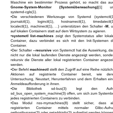
Maschine ein bestimmter Prozess gehört, so macht das au
Gnome-System-Monitor (Systemüberwachung)
[1] u
systemd-cgls(1)
.
•Die verschiedenen Werkzeuge von Systemd (
systemctl(
journalctl(1)
,
loginctl(1)
,
hostnamectl(1)
,
timedatectl(
localectl(1)
,
machinectl(1)
, …) unterstützen den Schalter
-M
, 
auf lokalen Containern statt auf dem Wirtsystem zu agieren.
•
systemctl list-machines
zeigt den Systemstatus aller lokal
Container, dazu verbindet es sich mit den Init-Systemen d
Container.
•Der Schalter
--recursive
von Systemctl hat die Auswirkung, da
nicht nur die lokal laufenden Dienste angezeigt werden, sonde
rekursiv die Dienste aller lokal registrierten Container angezei
werden.
•Der Befehl
machinectl
stellt den Zugriff auf eine Reihe nützlich
Aktionen auf registrierte Container bereit, wie der
Untersuchung, Neustart, Herunterfahren und dem Erhalten ein
Anmeldeaufforderung in ihnen.
•Die Bibliothek
sd-bus(3)
legt den Aufru
sd_bus_open_system_machine(3)
offen, um sich zum Systemb
jedes registrierten Containers zu verbinden.
•Das Modul
nss-mymachines(8)
stellt sicher, dass al
registrierten Container mittels normaler Glibc-Aufru
gethostbyname(3)
oder
getaddrinfo(3)
aufgelöst werden können