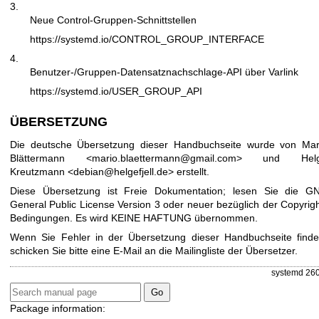
3.
Neue Control-Gruppen-Schnittstellen
https://systemd.io/CONTROL_GROUP_INTERFACE
4.
Benutzer-/Gruppen-Datensatznachschlage-API über Varlink
https://systemd.io/USER_GROUP_API
ÜBERSETZUNG
Die deutsche Übersetzung dieser Handbuchseite wurde von Mar
Blättermann <mario.blaettermann@gmail.com> und Hel
Kreutzmann <debian@helgefjell.de> erstellt.
Diese Übersetzung ist Freie Dokumentation; lesen Sie die
G
General Public License Version 3
oder neuer bezüglich der Copyrigh
Bedingungen. Es wird KEINE HAFTUNG übernommen.
Wenn Sie Fehler in der Übersetzung dieser Handbuchseite finde
schicken Sie bitte eine E-Mail an die
Mailingliste der Übersetzer
.
systemd 260
Package information: