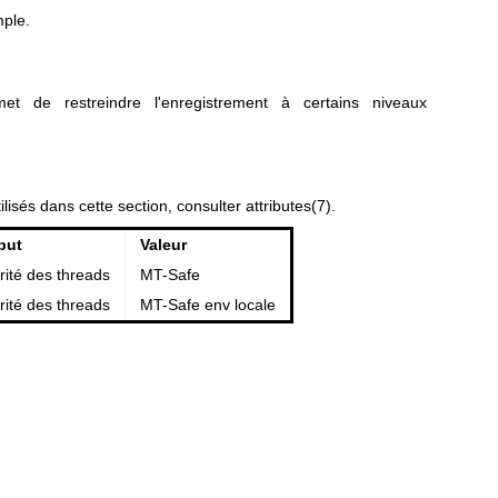
mple.
t de restreindre l'enregistrement à certains niveaux
ilisés dans cette section, consulter
attributes(7)
.
ibut
Valeur
rité des threads
MT-Safe
rité des threads
MT-Safe env locale