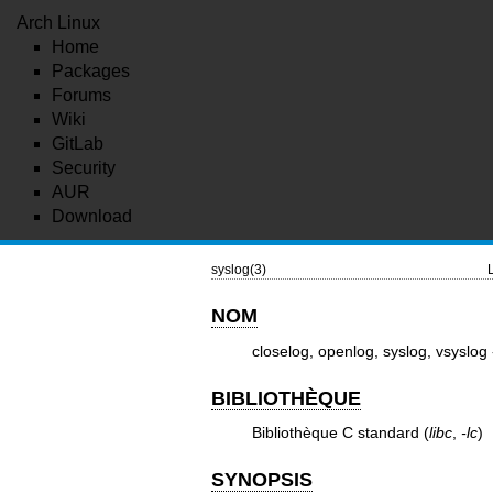
Arch Linux
Home
Packages
Forums
Wiki
GitLab
Security
AUR
Download
syslog(3)
NOM
closelog, openlog, syslog, vsyslo
BIBLIOTHÈQUE
Bibliothèque C standard (
libc
,
-lc
)
SYNOPSIS