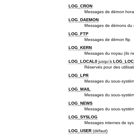
LOG_CRON
Messages de démon horai
LOG_DAEMON
Messages de démons du sy
LOG_FTP
Messages de démon ftp.
LOG_KERN
Messages du noyau (ils ne 
LOG_LOCAL0
jusqu’à
LOG_LOC
Réservés pour des utilisat
LOG_LPR
Messages du sous-systèm
LOG_MAIL
Messages du sous-système
LOG_NEWS
Messages du sous-systèm
LOG_SYSLOG
Messages internes de
sys
LOG_USER
(défaut)