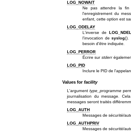
LOG_NOWAIT
Ne pas attendre la fin
l'enregistrement du mes
enfant, cette option est sa
LOG_ODELAY
L'inverse de
LOG_NDE
l'invocation de
syslog
().
besoin d'être indiquée.
LOG_PERROR
Écrire sur
stderr
également
LOG_PID
Inclure le PID de l'appel
Values for
facility
L'argument
type_programme
perme
journalisation du message. Cela
messages seront traités différemm
LOG_AUTH
Messages de sécurité/auto
LOG_AUTHPRIV
Messages de sécurité/autor