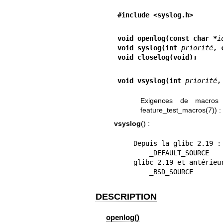
#include <syslog.h>
void openlog(const char *
i
void syslog(int 
priorité
, 
void closelog(void);
void vsyslog(int 
priorité
,
Exigences de macros d
feature_test_macros(7)
) :
vsyslog
() :
    Depuis la glibc 2.19 :

        _DEFAULT_SOURCE

    glibc 2.19 et antérieures :

        _BSD_SOURCE
DESCRIPTION
openlog()