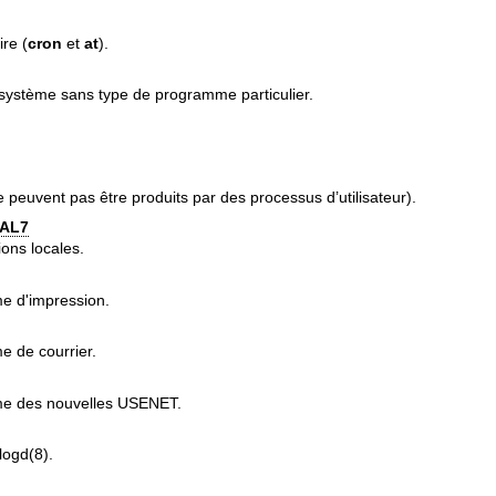
re (
cron
et
at
).
stème sans type de programme particulier.
peuvent pas être produits par des processus d’utilisateur).
AL7
ions locales.
e d'impression.
 de courrier.
e des nouvelles USENET.
logd(8)
.