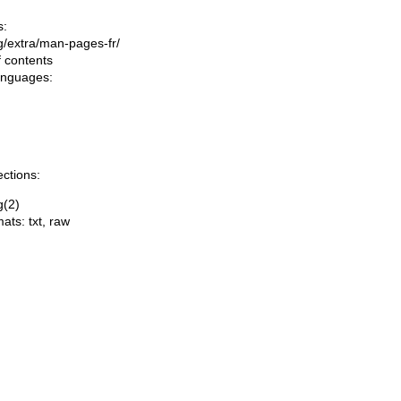
s:
ing/extra/man-pages-fr/
f contents
languages:
ections:
g(2)
mats:
txt
,
raw