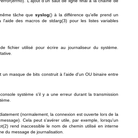
rerror
(
errno
). L'ajout d'un saut de ligne final à la chaîne de
a même tâche que
syslog
() à la différence qu'elle prend un
à l'aide des macros de
stdarg(3)
pour les listes variables
de fichier utilisé pour écrire au journaliseur du système.
ltative.
st un masque de bits construit à l'aide d'un OU binaire entre
 console système s'il y a une erreur durant la transmission
stème.
iatement (normalement, la connexion est ouverte lors de la
 message). Cela peut s'avérer utile, par exemple, lorsqu'un
ot(2)
rend inaccessible le nom de chemin utilisé en interne
ine du message de journalisation.