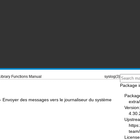
Library Functions Manual
syslog(3)
Package i
Packag
g - Envoyer des messages vers le journaliseur du système
extra
Version
4.30.
Upstre
https
team
License