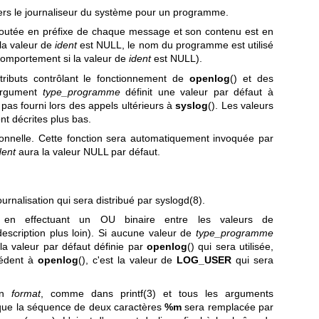
ers le journaliseur du système pour un programme.
outée en préfixe de chaque message et son contenu est en
la valeur de
ident
est NULL, le nom du programme est utilisé
comportement si la valeur de
ident
est NULL).
tributs contrôlant le fonctionnement de
openlog
() et des
'argument
type_programme
définit une valeur par défaut à
 pas fourni lors des appels ultérieurs à
syslog
(). Les valeurs
nt décrites plus bas.
tionnelle. Cette fonction sera automatiquement invoquée par
dent
aura la valeur NULL par défaut.
urnalisation qui sera distribué par
syslogd(8)
.
en effectuant un OU binaire entre les valeurs de
description plus loin). Si aucune valeur de
type_programme
la valeur par défaut définie par
openlog
() qui sera utilisée,
cédent à
openlog
(), c'est la valeur de
LOG_USER
qui sera
 un
format
, comme dans
printf(3)
et tous les arguments
 que la séquence de deux caractères
%m
sera remplacée par