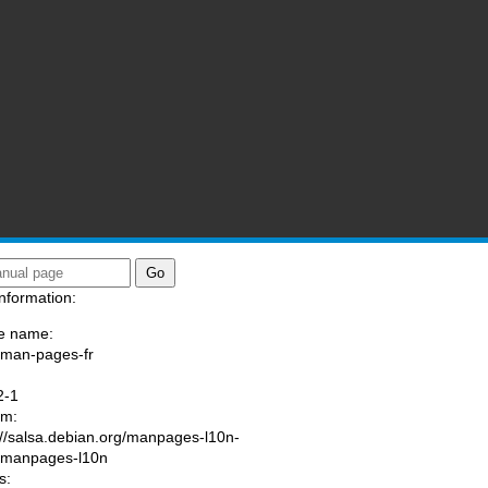
nformation:
e name:
/man-pages-fr
:
2-1
am:
://salsa.debian.org/manpages-l10n-
/manpages-l10n
s: