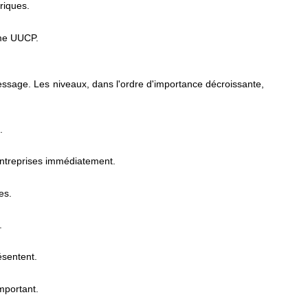
riques.
me UUCP.
ssage. Les niveaux, dans l'ordre d'importance décroissante,
.
entreprises immédiatement.
es.
.
ésentent.
mportant.