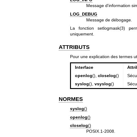
Message d'information si
LOG_DEBUG
Message de débogage.
La fonction
setlogmask(3)
perme
uniquement.
ATTRIBUTS
Pour une explication des termes ut
Interface
Attr
openlog
(),
closelog
()
Sécu
syslog
(),
vsyslog
()
Sécu
NORMES
syslog
()
openlog
()
closelog
()
POSIX.1-2008.