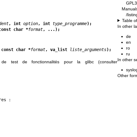
GPL3
Manual
/list
Table o
dent
, int 
option
, int 
type_programme
);
In other 
const char *
format
, ...);
de
en
ro
 const char *
format
, va_list 
liste_arguments
);
ru
In other s
e test de fonctionnalités pour la glibc (consulter
syslo
Other for