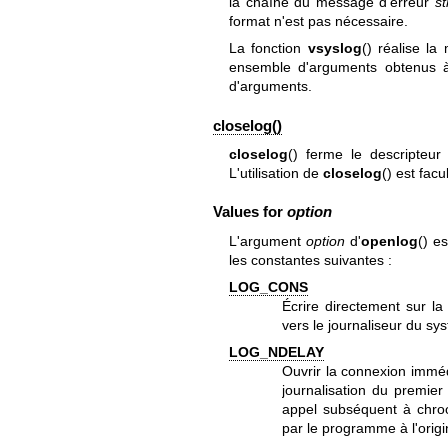
la chaîne du message d'erreur
st
format n'est pas nécessaire.
La fonction
vsyslog
() réalise l
ensemble d'arguments obtenus 
d'arguments.
closelog()
closelog
() ferme le descripteur 
L'utilisation de
closelog
() est facu
Values for
option
L'argument
option
d'
openlog
() e
les constantes suivantes :
LOG_CONS
Écrire directement sur la
vers le journaliseur du sy
LOG_NDELAY
Ouvrir la connexion imméd
journalisation du premier
appel subséquent à
chro
par le programme à l'orig