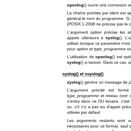
openlog
() ouvre une connexion v
La chaîne pointée par
ident
est aj
général le nom du programme. Si 
(POSIX.1-2008 ne précise pas le 
L'argument
option
précise les at
appels ultérieurs à
syslog
(). L
utiliser lorsque ce paramètre n'est
pour
option
et
type_programme
so
L'utilisation de
openlog
() est op
syslog
() si besoin. Dans ce cas,
i
syslog() et vsyslog()
syslog
() génère un message de jo
L'argument
priorité
est formé 
type_programme
et
niveau
(voir 
n'entre dans ce OU binaire, c'est 
ou, s'il n'y a pas eu d'appel pré
utilisée par défaut.
Les arguments restants sont
nécessaires pour ce
format
, sauf