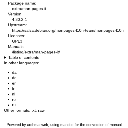
Package name:
extra/man-pages-it
Version:
4.30.2-1
Upstream:
https://salsa.debian.org/manpages-l10n-team/manpages-l10n
Licenses:
GPL3
Manuals:
/listing/extra/man-pages-it/
Table of contents
In other languages:
da
de
en
fr
nl
ro
ru
Other formats:
txt
,
raw
Powered by
archmanweb
, using
mandoc
for the conversion of manual