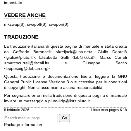
impostato.
VEDERE ANCHE
mkswap(8)
,
swapoff(8)
,
swapon(8)
TRADUZIONE
La traduzione italiana di questa pagina di manuale è stata creata
da Goffredo Baroncelli <kreijack@usa.net>, Giulio Daprelà
<giulio@pluto.it>, Elisabetta Galli <lab@kkk.it>, Marco Curreli
<marcocurreli@tiscali.it> e Giuseppe Sacco
<eppesuig@debian.org>
Questa traduzione è documentazione libera; leggere la
GNU
General Public License Versione 3
o successiva per le condizioni
di copyright. Non ci assumiamo alcuna responsabilità.
Per segnalare errori nella traduzione di questa pagina di manuale
inviare un messaggio a
pluto-ildp@lists.pluto.it
.
8 febbraio 2026
Linux man-pages 6.18
Package information: