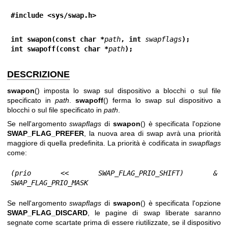
#include <sys/swap.h>
int swapon(const char *
path
, int 
swapflags
);
int swapoff(const char *
path
);
DESCRIZIONE
swapon
() imposta lo swap sul dispositivo a blocchi o sul file
specificato in
path
.
swapoff
() ferma lo swap sul dispositivo a
blocchi o sul file specificato in
path
.
Se nell'argomento
swapflags
di
swapon
() è specificata l'opzione
SWAP_FLAG_PREFER
, la nuova area di swap avrà una priorità
maggiore di quella predefinita. La priorità è codificata in
swapflags
come:
(prio << SWAP_FLAG_PRIO_SHIFT) & 
SWAP_FLAG_PRIO_MASK
Se nell'argomento
swapflags
di
swapon
() è specificata l'opzione
SWAP_FLAG_DISCARD
, le pagine di swap liberate saranno
segnate come scartate prima di essere riutilizzate, se il dispositivo