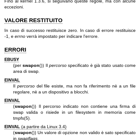
Fino al kernel 1.3.6, si seguivano queste regole, ma con alcune
eccezioni.
VALORE RESTITUITO
In caso di successo restituisce zero. In caso di errore restituisce
-1, e
errno
verrà impostato per indicare l'errore.
ERRORI
EBUSY
(per
swapon
()) Il
percorso
specificato è già stato usato come
area di swap.
EINVAL
Il
percorso
del file esiste, ma non fa riferimento nè a un file
regolare, nè a un dispositivo a blocchi.
EINVAL
(
swapon
()) Il percorso indicato non contiene una firma di
swap valida o risiede in un filesystem in memoria come
tmpfs(5)
.
EINVAL
(a partire da Linux 3.4)
(
swapon
()) Un valore di opzione non valido è sato specificato
in
swapflags
.