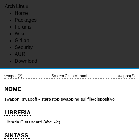
Arch Linux
Home
Packages
Forums
Wiki
GitLab
Security
AUR
Download
swapon(2)
System Calls Manual
swapon(2)
NOME
swapon, swapoff - start/stop swapping sul file/dispositivo
LIBRERIA
Libreria C standard (
libc
,
-lc
)
SINTASSI