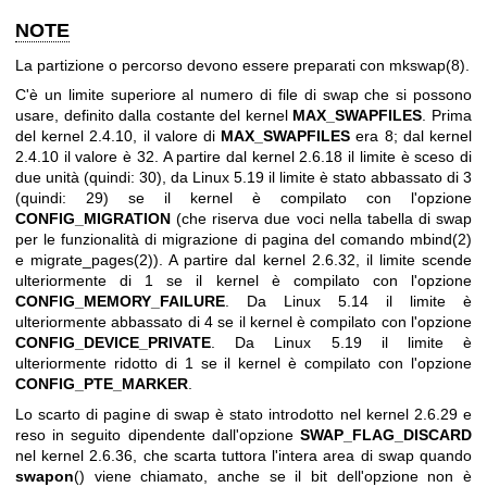
NOTE
La partizione o percorso devono essere preparati con
mkswap(8)
.
C'è un limite superiore al numero di file di swap che si possono
usare, definito dalla costante del kernel
MAX_SWAPFILES
. Prima
del kernel 2.4.10, il valore di
MAX_SWAPFILES
era 8; dal kernel
2.4.10 il valore è 32. A partire dal kernel 2.6.18 il limite è sceso di
due unità (quindi: 30), da Linux 5.19 il limite è stato abbassato di 3
(quindi: 29) se il kernel è compilato con l'opzione
CONFIG_MIGRATION
(che riserva due voci nella tabella di swap
per le funzionalità di migrazione di pagina del comando
mbind(2)
e
migrate_pages(2)
). A partire dal kernel 2.6.32, il limite scende
ulteriormente di 1 se il kernel è compilato con l'opzione
CONFIG_MEMORY_FAILURE
. Da Linux 5.14 il limite è
ulteriormente abbassato di 4 se il kernel è compilato con l'opzione
CONFIG_DEVICE_PRIVATE
. Da Linux 5.19 il limite è
ulteriormente ridotto di 1 se il kernel è compilato con l'opzione
CONFIG_PTE_MARKER
.
Lo scarto di pagine di swap è stato introdotto nel kernel 2.6.29 e
reso in seguito dipendente dall'opzione
SWAP_FLAG_DISCARD
nel kernel 2.6.36, che scarta tuttora l'intera area di swap quando
swapon
() viene chiamato, anche se il bit dell'opzione non è