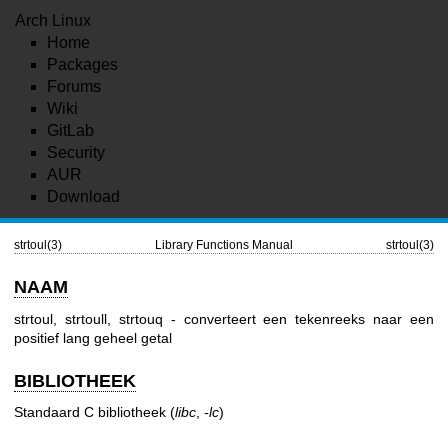
Arch Linux
Home
Packages
Forums
Wiki
GitLab
Security
AUR
Download
strtoul(3)
Library Functions Manual
strtoul(3)
NAAM
strtoul, strtoull, strtouq - converteert een tekenreeks naar een
positief lang geheel getal
BIBLIOTHEEK
Standaard C bibliotheek (
libc
,
-lc
)