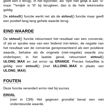
geeft een 0 terug). In het bijzonder, als
*nptr
niet gelijk is aan '\0'
maar
**endptr
is '\0' bij terugkeer, dan is de hele tekenreeks
geldig.
De
strtoull
() functie werkt net als de
strtoul
() functie maar geeft
een positief-lang-lang gehele waarde terug.
EIND WAARDE
De
strtoul
() functie retourneert het resultaat van een conversie,
of als er sprake was van een leidend min-teken, de negatie van
het resultaat van de conversie gerepresenteerd als een positieve
waarde,, behalve als de originele (niet-negatie) waarde zou
onderlopen; in het laatste geval, retourneert
strtoul
()
ULONG_MAX
en zet
errno
op
ERANGE
. Precies hetzelfde is
geldig voor
strtoull
() (met
ULLONG_MAX
in plaats van
ULONG_MAX
).
FOUTEN
Deze functie verandert
errno
niet bij succes.
EINVAL
(niet in C99) Het gegeven
grondtal
bevat een niet
ondersteunde waarde.