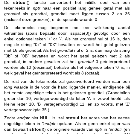
De
strtuol
() functie converteert het initiële deel van een
tekenreeks in
nptr
naar een positief lang geheel getal met als
grondtal
als grondtal, grondtal moet liggen tussen 2 en 36
(inclusief deze grenzen), of de speciale waarde 0.
De tekenreeks mag beginnen met een willekeurig aantal
witruimtes (zoals bepaald door
isspace(3)
) gevolgd door een
enkel optioneel teken '+' or '-'. Als het
grondtal
nul of 16 is, dan
mag de string "0x" of "0X" bevatten en wordt het getal gelezen
met 16 als grondtal; Als het
grondtal
nul of 2 is, dan mag de string
"0b" of "0B" bevatten en wordt het getal gelezen met 2 als
grondtal; in andere gevallen zal het
grondtal
0 geïnterpreteerd
worden als 10 (decimaal) behalve als het volgende teken '0' is, in
welk geval het geïnterpreteerd wordt als 8 (octaal).
De rest van de tekenreeks zal geconverteerd worden naar een
long
waarde in de voor de hand liggende manier, eindigende bij
het eerste ongeldige teken in het gekozen grondtal. (Grondtallen
groter dan 10, vertegenwoordigd de letter 'A' in zowel hoofd- als
kleine letter 10, 'B' vertegenwoordigd 11, en zo voorts, met 'Z'
vertegenwoordigde 35.)
Zodra
endptr
niet NULL is, zal
strtoul
het adres van het eerste
ongeldige teken in
*endptr
opslaan. Als er geen enkel cijfer was
dan bewaart
strtoul
() de originele waarde van
nptr
in
*endptr
(en