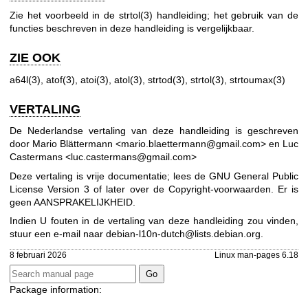
Zie het voorbeeld in de
strtol(3)
handleiding; het gebruik van de
functies beschreven in deze handleiding is vergelijkbaar.
ZIE OOK
a64l(3)
,
atof(3)
,
atoi(3)
,
atol(3)
,
strtod(3)
,
strtol(3)
,
strtoumax(3)
VERTALING
De Nederlandse vertaling van deze handleiding is geschreven
door Mario Blättermann <mario.blaettermann@gmail.com> en Luc
Castermans <luc.castermans@gmail.com>
Deze vertaling is vrije documentatie; lees de
GNU General Public
License Version 3
of later over de Copyright-voorwaarden. Er is
geen AANSPRAKELIJKHEID.
Indien U fouten in de vertaling van deze handleiding zou vinden,
stuur een e-mail naar
debian-l10n-dutch@lists.debian.org
.
8 februari 2026
Linux man-pages 6.18
Package information: