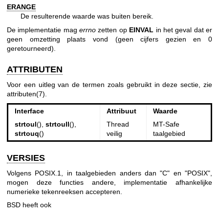
ERANGE
De resulterende waarde was buiten bereik.
De implementatie mag
errno
zetten op
EINVAL
in het geval dat er
geen omzetting plaats vond (geen cijfers gezien en 0
geretourneerd).
ATTRIBUTEN
Voor een uitleg van de termen zoals gebruikt in deze sectie, zie
attributen(7)
.
Interface
Attribuut
Waarde
strtoul
(),
strtoull
(),
Thread
MT-Safe
strtouq
()
veilig
taalgebied
VERSIES
Volgens POSIX.1, in taalgebieden anders dan "C" en "POSIX",
mogen deze functies andere, implementatie afhankelijke
numerieke tekenreeksen accepteren.
BSD heeft ook