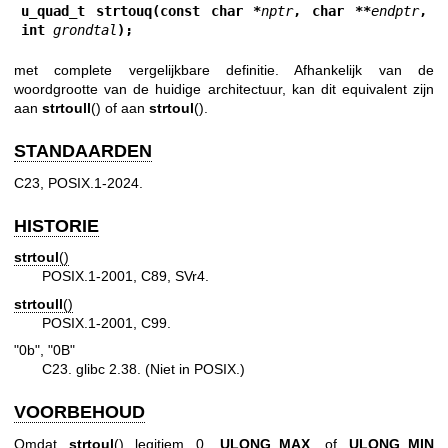
u_quad_t strtouq(const char *
nptr
, char **
endptr
, 
int 
grondtal
);
met complete vergelijkbare definitie. Afhankelijk van de
woordgrootte van de huidige architectuur, kan dit equivalent zijn
aan
strtoull
() of aan
strtoul
().
STANDAARDEN
C23, POSIX.1-2024.
HISTORIE
strtoul
()
POSIX.1-2001, C89, SVr4.
strtoull
()
POSIX.1-2001, C99.
"0b", "0B"
C23. glibc 2.38. (Niet in POSIX.)
VOORBEHOUD
Omdat
strtoul
() legitiem 0,
ULONG_MAX
, of
ULONG_MIN