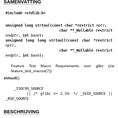
SAMENVATTING
#include <stdlib.h>
unsigned long strtoul(const char *restrict 
nptr
,
                      char **_Nullable restrict 
endptr
, int 
base
);
unsigned long long strtoull(const char *restrict 
nptr
,
                      char **_Nullable restrict 
endptr
, int 
base
);
Feature Test Macro Requirements voor glibc (zie
feature_test_macros(7)
):
strtoull
():
    _ISOC99_SOURCE

        || /* glibc <= 2.19: */ _SVID_SOURCE || 
_BSD_SOURCE
BESCHRIJVING