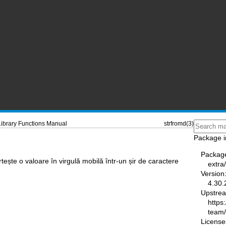
Library Functions Manual
strfromd(3)
Package i
Packag
rtește o valoare în virgulă mobilă într-un șir de caractere
extra
Version
4.30.
Upstre
https
team
License