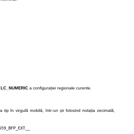
a
LC_NUMERIC
a configurației regionale curente.
 tip în virgulă mobilă, într-un șir folosind notația zecimală,
59_BFP_EXT__
