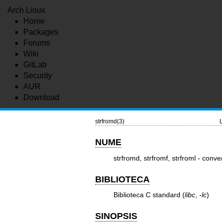
Arch Linux
Home
Packages
Forums
Wiki
GitLab
Security
AUR
Download
strfromd(3)
NUME
strfromd, strfromf, strfroml - conve
BIBLIOTECA
Biblioteca C standard (
libc
,
-lc
)
SINOPSIS