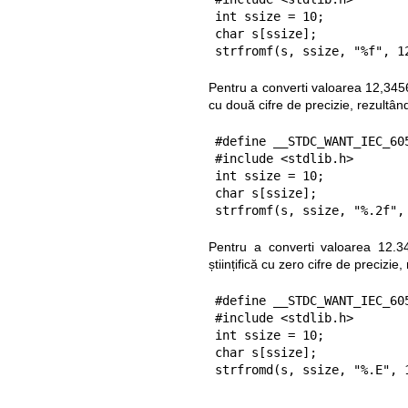
int ssize = 10;

char s[ssize];

strfromf(s, ssize, "%f", 1
Pentru a converti valoarea 12,3456 
cu două cifre de precizie, rezultân
#define __STDC_WANT_IEC_605
#include <stdlib.h>

int ssize = 10;

char s[ssize];

strfromf(s, ssize, "%.2f",
Pentru a converti valoarea 12.34
științifică cu zero cifre de precizie
#define __STDC_WANT_IEC_605
#include <stdlib.h>

int ssize = 10;

char s[ssize];

strfromd(s, ssize, "%.E", 