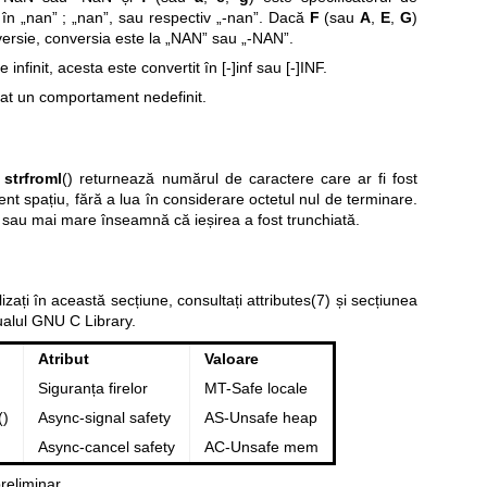
 în „nan” ; „nan”, sau respectiv „-nan”. Dacă
F
(sau
A
,
E
,
G
)
versie, conversia este la „NAN” sau „-NAN”.
 infinit, acesta este convertit în [-]inf sau [-]INF.
tat un comportament nedefinit.
i
strfroml
() returnează numărul de caractere care ar fi fost
ient spațiu, fără a lua în considerare octetul nul de terminare.
sau mai mare înseamnă că ieșirea a fost trunchiată.
lizați în această secțiune, consultați
attributes(7)
și secțiunea
alul GNU C Library.
Atribut
Valoare
Siguranța firelor
MT-Safe locale
()
Async-signal safety
AS-Unsafe heap
Async-cancel safety
AC-Unsafe mem
reliminar.