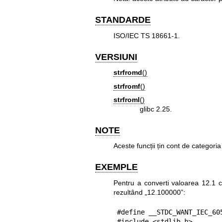
STANDARDE
ISO/IEC TS 18661-1.
VERSIUNI
strfromd
()
strfromf
()
strfroml
()
glibc 2.25.
NOTE
Aceste funcții țin cont de categori
EXEMPLE
Pentru a converti valoarea 12.1 ca
rezultând „12.100000”:
#define __STDC_WANT_IEC_605
#include <stdlib.h>
