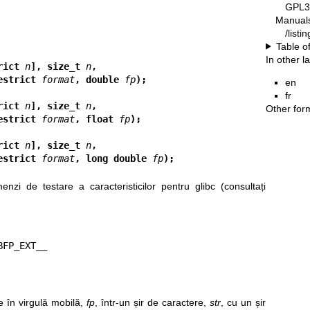
GPL3
Manual
/list
Table o
In other 
rict 
n
], size_t 
n
,
ar *restrict 
format
, double 
fp
);
en
fr
rict 
n
], size_t 
n
,
Other for
ar *restrict 
format
, float 
fp
);
rict 
n
], size_t 
n
,
ar *restrict 
format
, long double 
fp
);
zi de testare a caracteristicilor pentru glibc (consultați
_BFP_EXT__
e în virgulă mobilă,
fp
, într-un șir de caractere,
str
, cu un șir