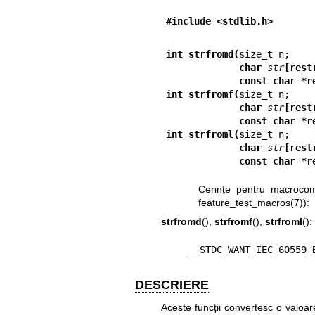
#include <stdlib.h>
int strfromd(
             char 
str
[rest
             const ch
int strfromf(
             char 
str
[rest
             const ch
int strfroml(
             char 
str
[rest
             const ch
Cerințe pentru macrocomen
feature_test_macros(7)
):
strfromd
(),
strfromf
(),
strfroml
():
    __STDC_WANT_IEC_60559
DESCRIERE
Aceste funcții convertesc o valoar