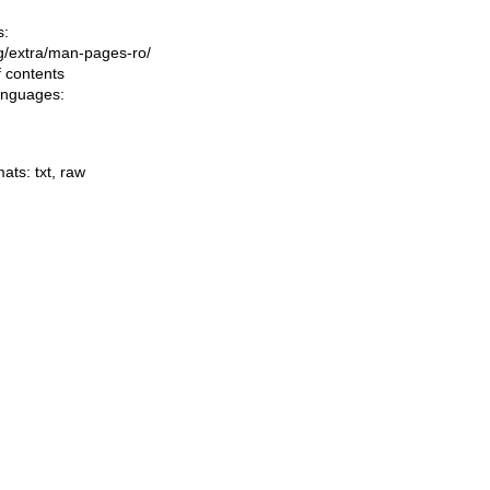
s:
ing/extra/man-pages-ro/
f contents
languages:
mats:
txt
,
raw