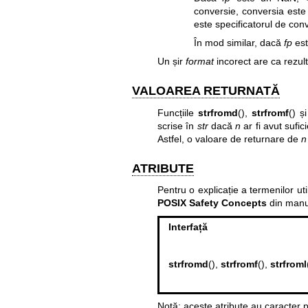
conversie, conversia este
este specificatorul de con
În mod similar, dacă
fp
este
Un șir
format
incorect are ca rezul
VALOAREA RETURNATĂ
Funcțiile
strfromd
(),
strfromf
() ș
scrise în
str
dacă
n
ar fi avut sufic
Astfel, o valoare de returnare de
n
ATRIBUTE
Pentru o explicație a termenilor uti
POSIX Safety Concepts
din manu
Interfață
strfromd
(),
strfromf
(),
strfroml
Notă: aceste atribute au caracter p