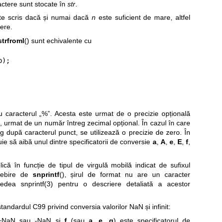
ctere sunt stocate în
str
.
ste scris dacă și numai dacă
n
este suficient de mare, altfel
ere.
strfroml
() sunt echivalente cu
p);
 caracterul „%”. Acesta este urmat de o precizie opțională
), urmat de un număr întreg zecimal opțional. În cazul în care
g după caracterul punct, se utilizează o precizie de zero. În
uie să aibă unul dintre specificatorii de conversie
a
,
A
,
e
,
E
,
f
,
ică în funcție de tipul de virgulă mobilă indicat de sufixul
osebire de
snprintf
(), șirul de format nu are un caracter
 vedea
snprintf(3)
pentru o descriere detaliată a acestor
ndardul C99 privind conversia valorilor NaN și infinit:
+NaN sau -NaN și
f
(sau
a
,
e
,
g
) este specificatorul de