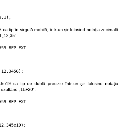
2.1);
ca tip în virgulă mobilă, într-un șir folosind notația zecimală
d „12,35”:
59_BFP_EXT__

 12.3456);
5e19 ca tip de dublă precizie într-un șir folosind notația
, rezultând „1E+20”:
59_BFP_EXT__

12.345e19);