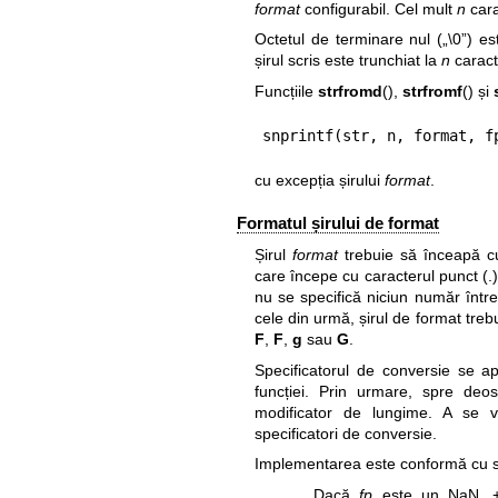
format
configurabil. Cel mult
n
cara
Octetul de terminare nul („\0”) e
șirul scris este trunchiat la
n
caract
Funcțiile
strfromd
(),
strfromf
() și
snprintf(str, n, format, f
cu excepția șirului
format
.
Formatul șirului de format
Șirul
format
trebuie să înceapă cu
care începe cu caracterul punct (.
nu se specifică niciun număr între
cele din urmă, șirul de format treb
F
,
F
,
g
sau
G
.
Specificatorul de conversie se apl
funcției. Prin urmare, spre de
modificator de lungime. A se
specificatori de conversie.
Implementarea este conformă cu sta
Dacă
fp
este un NaN, 