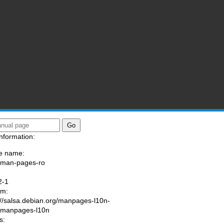
nformation:
e name:
/man-pages-ro
:
2-1
am:
://salsa.debian.org/manpages-l10n-
/manpages-l10n
s: