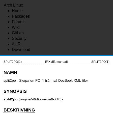
Arch Linux
Home
Packages
Forums
Wiki
GitLab
Security
AUR
Download
SPLIT2PO(1)
[FIXME: manual]
SPLIT2PO(1)
NAMN
split2po - Skapa en PO-fil från två DocBook XML-filer
SYNOPSIS
split2po
{
original-XML
översatt-XML
}
BESKRIVNING