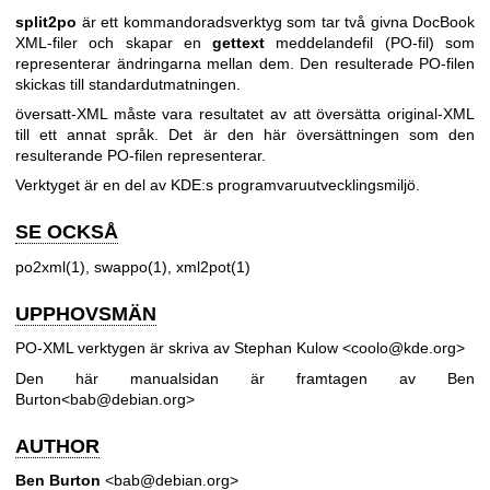
split2po
är ett kommandoradsverktyg som tar två givna DocBook
XML-filer och skapar en
gettext
meddelandefil (PO-fil) som
representerar ändringarna mellan dem. Den resulterade PO-filen
skickas till standardutmatningen.
översatt-XML måste vara resultatet av att översätta original-XML
till ett annat språk. Det är den här översättningen som den
resulterande PO-filen representerar.
Verktyget är en del av KDE:s programvaruutvecklingsmiljö.
SE OCKSÅ
po2xml(1), swappo(1), xml2pot(1)
UPPHOVSMÄN
PO-XML verktygen är skriva av Stephan Kulow <coolo@kde.org>
Den här manualsidan är framtagen av Ben
Burton<bab@debian.org>
AUTHOR
Ben Burton
<bab@debian.org>