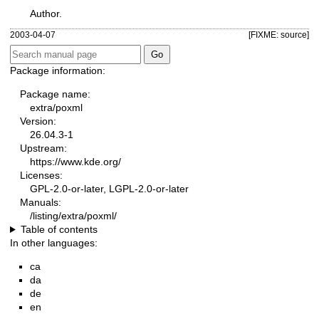
Author.
2003-04-07
[FIXME: source]
Package information:
Package name:
extra/poxml
Version:
26.04.3-1
Upstream:
https://www.kde.org/
Licenses:
GPL-2.0-or-later, LGPL-2.0-or-later
Manuals:
/listing/extra/poxml/
Table of contents
In other languages:
ca
da
de
en