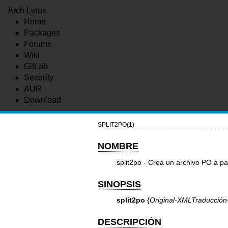
Arch Linux
Home
Packages
Forums
Wiki
GitLab
Security
AUR
Download
SPLIT2PO(1)
NOMBRE
split2po - Crea un archivo PO a p
SINOPSIS
split2po
{
Original-XML
Traducció
DESCRIPCIÓN