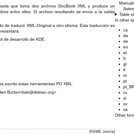
Manual
sola que toma dos archvos DocBook XML y produce un
/listi
ios entre ellos. El archivo resultando se envía a la salida
Table o
In other 
o de traducir XML-Original a otro idioma. Esta traducción es
ca
presentará.
da
it de desarrollo de KDE.
de
en
et
fr
gl
it
nl
pt
a escrito estas herramientas PO XML.
pt_B
 Ben Burton<bab@debian.org>
ru
sl
sv
uk
Other for
[FIXME: source]