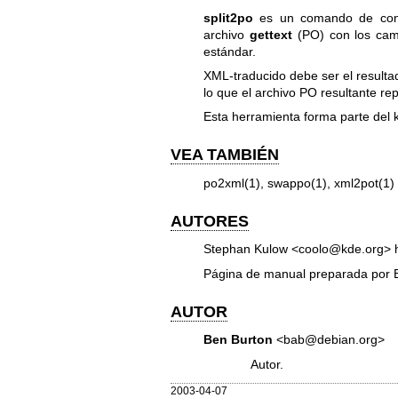
split2po
es un comando de con
archivo
gettext
(PO) con los camb
estándar.
XML-traducido debe ser el resultad
lo que el archivo PO resultante re
Esta herramienta forma parte del k
VEA TAMBIÉN
po2xml(1), swappo(1), xml2pot(1)
AUTORES
Stephan Kulow <coolo@kde.org> h
Página de manual preparada por
AUTOR
Ben Burton
<bab@debian.org>
Autor.
2003-04-07