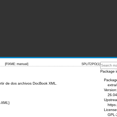
[FIXME: manual]
SPLIT2PO(1)
Package i
Packag
artir de dos archivos DocBook XML.
extra
Version
26.04
Upstre
n-XML
}
https
License
GPL-2