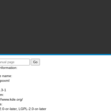
nformation:
e name:
/poxml
:
.3-1
am:
://www.kde.org/
s:
.0-or-later, LGPL-2.0-or-later