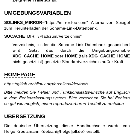
Zeigt einen Hilfetext an.
UMGEBUNGSVARIABLEN
SOLINKS_MIRROR
="
https://mirror.foo.com
" Alternativer Spiegel
zum Herunterladen der Soname-Link-Datenbank.
SOCACHE_DIR
="/Pfad/zum/Verzeichnis"
Verzeichnis, in der die Soname-Link-Datenbank gespeichert
wird. Setzt das durch die Umgebungsvariable
XDG_CACHE_HOME
oder
HOME
(falls
XDG_CACHE_HOME
nicht gesetzt ist) gesetzte Standardverzeichnis außer Kraft.
HOMEPAGE
https://gitlab.archlinux.org/archlinux/devtools
Bitte melden Sie Fehler und Funktionalitätswünsche auf Englisch
in dem Fehlererfassungssystem. Bitte versuchen Sie bei Fehlern
so gut wie möglich, einen reproduzierbaren Testfall zu erstellen.
ÜBERSETZUNG
Die deutsche Übersetzung dieser Handbuchseite wurde von
Helge Kreutzmann <debian@helgefjell.de> erstellt.