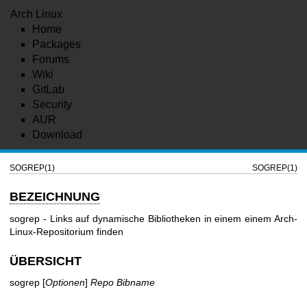
Arch Linux
Home
Packages
Forums
Wiki
GitLab
Security
AUR
Download
SOGREP(1)
SOGREP(1)
BEZEICHNUNG
sogrep - Links auf dynamische Bibliotheken in einem einem Arch-
Linux-Repositorium finden
ÜBERSICHT
sogrep [
Optionen
]
Repo
Bibname