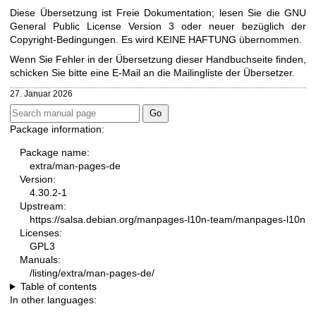
Diese Übersetzung ist Freie Dokumentation; lesen Sie die
GNU
General Public License Version 3
oder neuer bezüglich der
Copyright-Bedingungen. Es wird KEINE HAFTUNG übernommen.
Wenn Sie Fehler in der Übersetzung dieser Handbuchseite finden,
schicken Sie bitte eine E-Mail an die
Mailingliste der Übersetzer
.
27. Januar 2026
Package information:
Package name:
extra/man-pages-de
Version:
4.30.2-1
Upstream:
https://salsa.debian.org/manpages-l10n-team/manpages-l10n
Licenses:
GPL3
Manuals:
/listing/extra/man-pages-de/
Table of contents
In other languages: