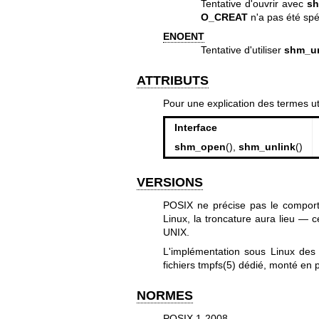
Tentative d'ouvrir avec
s
O_CREAT
n'a pas été spéc
ENOENT
Tentative d'utiliser
shm_un
ATTRIBUTS
Pour une explication des termes ut
Interface
shm_open
(),
shm_unlink
()
VERSIONS
POSIX ne précise pas le compor
Linux, la troncature aura lieu — 
UNIX.
L'implémentation sous Linux des
fichiers
tmpfs(5)
dédié, monté en p
NORMES
POSIX.1-2008.