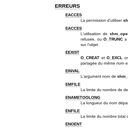
ERREURS
EACCES
La permission d'utiliser
sh
EACCES
L'utilisation de
shm_ope
refusée, ou
O_TRUNC
a 
sur l'objet.
EEXIST
O_CREAT
et
O_EXCL
on
partagée du même
nom
ex
EINVAL
L'argument
nom
de
shm_
EMFILE
La limite du nombre de des
ENAMETOOLONG
La longueur du
nom
dépa
ENFILE
La limite du nombre total d
ENOENT