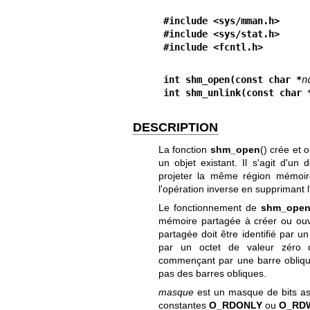
#include <sys/mman.h>
#include <sys/stat.h>
#include <fcntl.h>
        
int shm_open(const char *
n
int shm_unlink(const char 
DESCRIPTION
La fonction
shm_open
() crée et
un objet existant. Il s'agit d'un
projeter la même région mémoir
l'opération inverse en supprimant
Le fonctionnement de
shm_ope
mémoire partagée à créer ou ouv
partagée doit être identifié par 
par un octet de valeur zéro
commençant par une barre oblique 
pas des barres obliques.
masque
est un masque de bits as
constantes
O_RDONLY
ou
O_RD