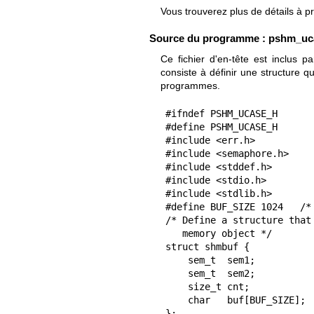
Vous trouverez plus de détails à 
Source du programme : pshm_uc
Ce fichier d'en-tête est inclus 
consiste à définir une structure 
programmes.
#ifndef PSHM_UCASE_H

#define PSHM_UCASE_H

#include <err.h>

#include <semaphore.h>

#include <stddef.h>

#include <stdio.h>

#include <stdlib.h>

#define BUF_SIZE 1024   /*
/* Define a structure that
   memory object */

struct shmbuf {

    sem_t  sem1;            /* POSIX unnamed semaphore */

    sem_t  sem2;            /* POSIX unnamed semaphore */

    size_t cnt;             /* Number of bytes used in 'buf' */

    char   buf[BUF_SIZE];   /* Data being transferred */

};
