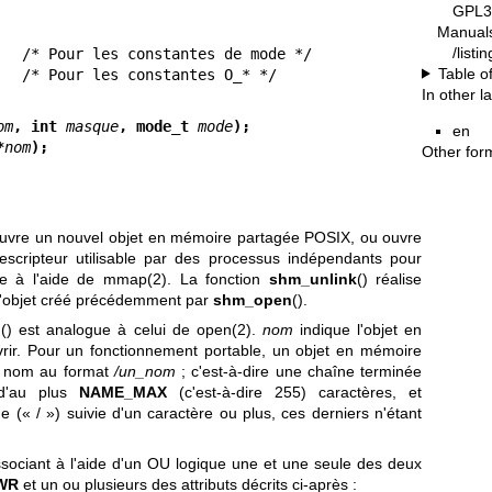
GPL3
Manual
/list
Table o
   /* Pour les constantes O_* */
In other 
om
, int 
masque
, mode_t 
mode
);
en
*
nom
);
Other for
 ouvre un nouvel objet en mémoire partagée POSIX, ou ouvre
 descripteur utilisable par des processus indépendants pour
e à l'aide de
mmap(2)
. La fonction
shm_unlink
() réalise
 l'objet créé précédemment par
shm_open
().
n
() est analogue à celui de
open(2)
.
nom
indique l'objet en
rir. Pour un fonctionnement portable, un objet en mémoire
un nom au format
/un_nom
; c'est-à-dire une chaîne terminée
 d'au plus
NAME_MAX
(c'est-à-dire 255) caractères, et
(« / ») suivie d'un caractère ou plus, ces derniers n'étant
sociant à l'aide d'un OU logique une et une seule des deux
WR
et un ou plusieurs des attributs décrits ci-après :