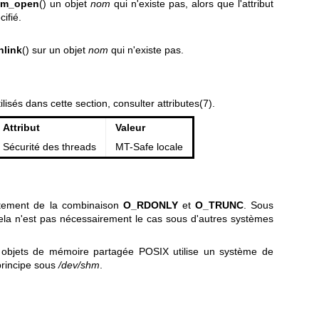
hm_open
() un objet
nom
qui n'existe pas, alors que l'attribut
ifié.
link
() sur un objet
nom
qui n'existe pas.
ilisés dans cette section, consulter
attributes(7)
.
Attribut
Valeur
Sécurité des threads
MT-Safe locale
tement de la combinaison
O_RDONLY
et
O_TRUNC
. Sous
cela n'est pas nécessairement le cas sous d'autres systèmes
 objets de mémoire partagée POSIX utilise un système de
rincipe sous
/dev/shm
.