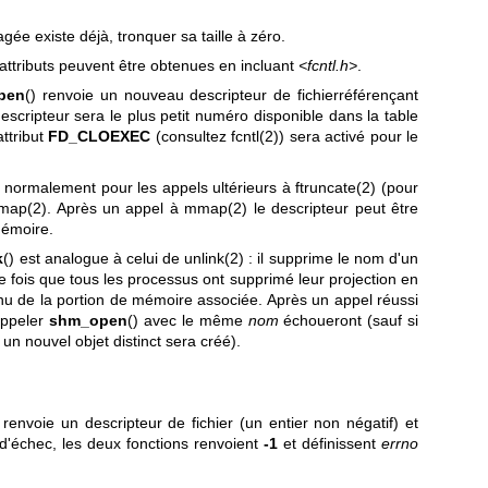
gée existe déjà, tronquer sa taille à zéro.
 attributs peuvent être obtenues en incluant
<fcntl.h>
.
pen
() renvoie un nouveau descripteur de fichierréférençant
scripteur sera le plus petit numéro disponible dans la table
ttribut
FD_CLOEXEC
(consultez
fcntl(2)
) sera activé pour le
isé normalement pour les appels ultérieurs à
ftruncate(2)
(pour
map(2)
. Après un appel à
mmap(2)
le descripteur peut être
mémoire.
k
() est analogue à celui de
unlink(2)
: il supprime le nom d'un
 fois que tous les processus ont supprimé leur projection en
enu de la portion de mémoire associée. Après un appel réussi
'appeler
shm_open
() avec le même
nom
échoueront (sauf si
 un nouvel objet distinct sera créé).
 renvoie un descripteur de fichier (un entier non négatif) et
d'échec, les deux fonctions renvoient
-1
et définissent
errno