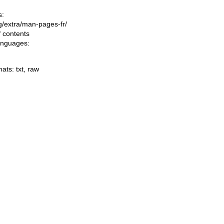
s:
ing/extra/man-pages-fr/
f contents
languages:
mats:
txt
,
raw