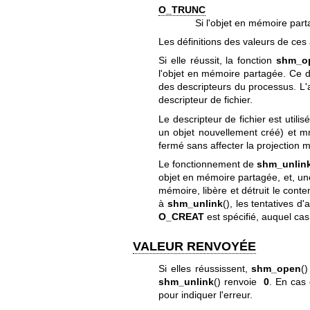
O_TRUNC
Si l'objet en mémoire parta
Les définitions des valeurs de ces
Si elle réussit, la fonction
shm_o
l'objet en mémoire partagée. Ce de
des descripteurs du processus. L'a
descripteur de fichier.
Le descripteur de fichier est util
un objet nouvellement créé) et
m
fermé sans affecter la projection 
Le fonctionnement de
shm_unlin
objet en mémoire partagée, et, une
mémoire, libère et détruit le cont
à
shm_unlink
(), les tentatives d
O_CREAT
est spécifié, auquel cas
VALEUR RENVOYÉE
Si elles réussissent,
shm_open
()
shm_unlink
() renvoie
0
. En cas 
pour indiquer l'erreur.