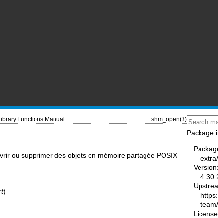
Library Functions Manual
shm_open(3)
Package i
Packag
vrir ou supprimer des objets en mémoire partagée POSIX
extra
Version
4.30.
Upstre
rt
)
https
team
License