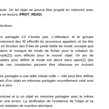
 seule. Un tel objet ne pourra être projeté en mémoire avec
 en lecture (
PROT_READ
).
 écriture.
e partagée s'il n'existe pas. L'utilisateur et le groupe
roviennent des ID effectifs du processus appelant, et les bits
 en fonction des 9 bits de poids faible de
mode
, excepté que
is dans le masque de mode de fichier pour la création du
ask(2)
) sont effacés pour le nouvel objet. Un jeu de
sables pour définir le
mode
est décrit dans
open(2)
(les
s de ces constantes peuvent être obtenues en incluant
 partagée a une taille initiale nulle — elle peut être définie
tets d'un objet en mémoire partagée nouvellement créé sont
s à zéro.
 précisé et si un objet en mémoire partagée avec le même
er une erreur. La vérification de l'existence de l'objet et sa
 sont réalisées de manière atomique.