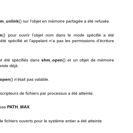
m_unlink
() sur l'objet en mémoire partagée a été refusée.
n
() pour ouvrir l'objet
nom
dans le
mode
spécifié a été
été spécifié et l'appelant n'a pas les permissions d'écriture
t été spécifiés dans
shm_open
() et un objet de mémoire
iste déjà.
open
() n'était pas valable.
cripteurs de fichiers par processus a été atteinte.
sse
PATH_MAX
.
e fichiers ouverts pour le système entier a été atteinte.