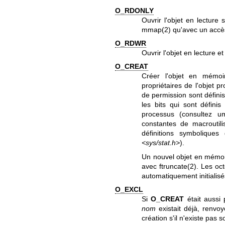
O_RDONLY
Ouvrir l'objet en lecture
mmap(2)
qu'avec un accès
O_RDWR
Ouvrir l'objet en lecture et
O_CREAT
Créer l'objet en mémoir
propriétaires de l'objet p
de permission sont définis
les bits qui sont défin
processus (consultez
um
constantes de macroutili
définitions symbolique
<sys/stat.h>
).
Un nouvel objet en mémoire
avec
ftruncate(2)
. Les oc
automatiquement initialisé
O_EXCL
Si
O_CREAT
était aussi
nom
existait déjà, renvoy
création s'il n'existe pas