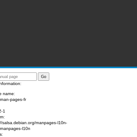
nformation:
e name:
/man-pages-fr
:
2-1
am:
://salsa.debian.org/manpages-l10n-
/manpages-l10n
s: