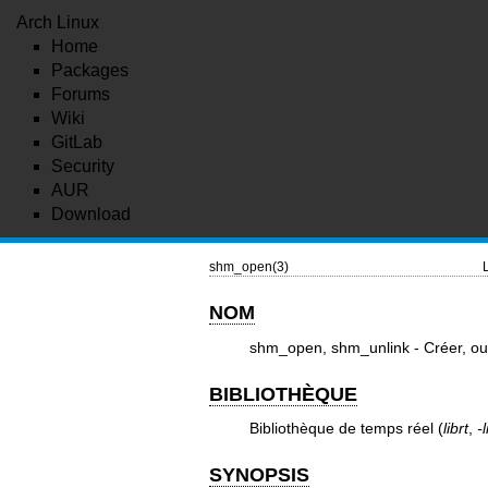
Arch Linux
Home
Packages
Forums
Wiki
GitLab
Security
AUR
Download
shm_open(3)
NOM
shm_open, shm_unlink - Créer, ou
BIBLIOTHÈQUE
Bibliothèque de temps réel (
librt
,
-l
SYNOPSIS