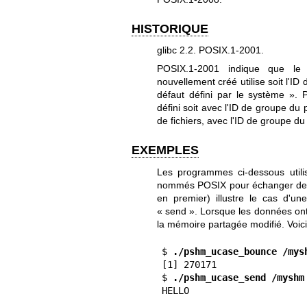
HISTORIQUE
glibc 2.2. POSIX.1-2001.
POSIX.1-2001 indique que le 
nouvellement créé utilise soit l'I
défaut défini par le système ». 
défini soit avec l'ID de groupe du 
de fichiers, avec l'ID de groupe du
EXEMPLES
Les programmes ci-dessous util
nommés POSIX pour échanger des 
en premier) illustre le cas d'
« send ». Lorsque les données ont
la mémoire partagée modifié. Voi
$
 ./pshm_ucase_bounce /mys
[1] 270171

$
 ./pshm_ucase_send /myshm
HELLO