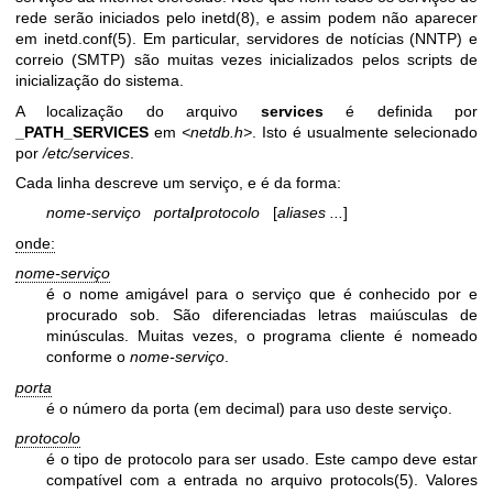
rede serão iniciados pelo
inetd(8)
, e assim podem não aparecer
em
inetd.conf(5)
. Em particular, servidores de notícias (NNTP) e
correio (SMTP) são muitas vezes inicializados pelos scripts de
inicialização do sistema.
A localização do arquivo
services
é definida por
_PATH_SERVICES
em
<netdb.h>
. Isto é usualmente selecionado
por
/etc/services
.
Cada linha descreve um serviço, e é da forma:
nome-serviço porta
/
protocolo
[
aliases ...
]
onde:
nome-serviço
é o nome amigável para o serviço que é conhecido por e
procurado sob. São diferenciadas letras maiúsculas de
minúsculas. Muitas vezes, o programa cliente é nomeado
conforme o
nome-serviço
.
porta
é o número da porta (em decimal) para uso deste serviço.
protocolo
é o tipo de protocolo para ser usado. Este campo deve estar
compatível com a entrada no arquivo
protocols(5)
. Valores