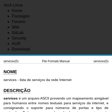
Arch Linux
Home
Packages
Forums
Wiki
GitLab
Security
AUR
Download
services(5)
File Formats Manual
services(5)
NOME
services - lista de serviços da rede Internet
DESCRIÇÃO
services
é um arquivo ASCII provendo um mapeamento amigável
para humanos entre nomes textuais para serviços da internet, e
consignando o suporte para números de portas e tipo de