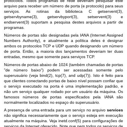
protocolos. Todos programas de rede deveriam pesquisar este
arquivo para receber um número de porta (e protocolo) para seus
serviços. As rotinas da biblioteca C
getservent(3)
,
getservbyname(3)
,
getservbyport(3)
,
setservent(3)
e
endservent(3)
suportam a pesquisa destes arquivos a partir de
programas.
Números de portas são designadas pela IANA (Internet Assigned
Numbers Authority), e atualmente a política deles é designar
ambos os protocolos TCP e UDP quando designando um número
de porta. Então, a maioria dos lançamentos deveriam ter duas
entradas, mesmo que somente para serviços TCP.
Números de portas abaixo de 1024 (também chamadas de portas
"de número baixo") podem ser acessadas somente pelo
superusuário (veja
bind(2)
,
tcp(7)
, and
udp(7)
). Isto é feito para
que clientes conectando portas de baixo nível possam confiar que
o serviço executado na porta é uma implementação padrão, e
não um serviço qualquer rodado por um usuário da máquina. Os
famosos números de portas especificados pela IANA são
normalmente localizados no espaço do superusuário.
A presença de uma entrada para um serviço no arquivo
services
não significa necessariamente que o serviço esteja em execução
atualmente na máquina. Veja
inetd.conf(5)
para configurações de
serviços da Internet oferecido. Note que nem todos os serviços de