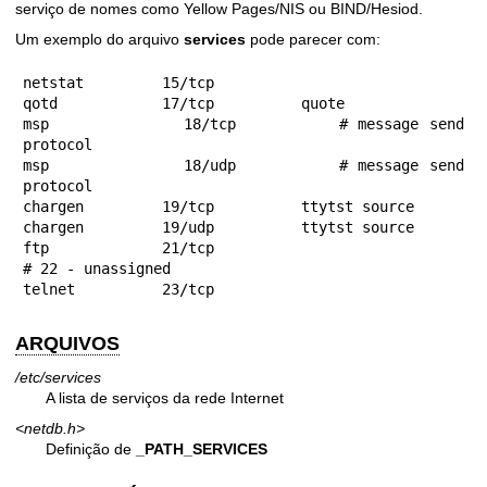
serviço de nomes como Yellow Pages/NIS ou BIND/Hesiod.
Um exemplo do arquivo
services
pode parecer com:
netstat         15/tcp

qotd            17/tcp          quote

msp             18/tcp          # message send 
protocol

msp             18/udp          # message send 
protocol

chargen         19/tcp          ttytst source

chargen         19/udp          ttytst source

ftp             21/tcp

# 22 - unassigned

telnet          23/tcp
ARQUIVOS
/etc/services
A lista de serviços da rede Internet
<netdb.h>
Definição de
_PATH_SERVICES