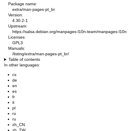
Package name:
extra/man-pages-pt_br
Version:
4.30.2-1
Upstream:
https://salsa.debian.org/manpages-l10n-team/manpages-l10n
Licenses:
GPL3
Manuals:
/listing/extra/man-pages-pt_br/
Table of contents
In other languages:
cs
de
en
es
fr
it
pl
ro
ru
zh_CN
zh_TW