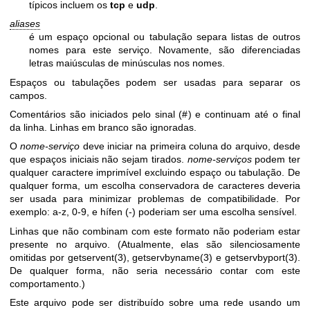
típicos incluem os
tcp
e
udp
.
aliases
é um espaço opcional ou tabulação separa listas de outros
nomes para este serviço. Novamente, são diferenciadas
letras maiúsculas de minúsculas nos nomes.
Espaços ou tabulações podem ser usadas para separar os
campos.
Comentários são iniciados pelo sinal (#) e continuam até o final
da linha. Linhas em branco são ignoradas.
O
nome-serviço
deve iniciar na primeira coluna do arquivo, desde
que espaços iniciais não sejam tirados.
nome-serviços
podem ter
qualquer caractere imprimível excluindo espaço ou tabulação. De
qualquer forma, um escolha conservadora de caracteres deveria
ser usada para minimizar problemas de compatibilidade. Por
exemplo: a-z, 0-9, e hífen (-) poderiam ser uma escolha sensível.
Linhas que não combinam com este formato não poderiam estar
presente no arquivo. (Atualmente, elas são silenciosamente
omitidas por
getservent(3)
,
getservbyname(3)
e
getservbyport(3)
.
De qualquer forma, não seria necessário contar com este
comportamento.)
Este arquivo pode ser distribuído sobre uma rede usando um