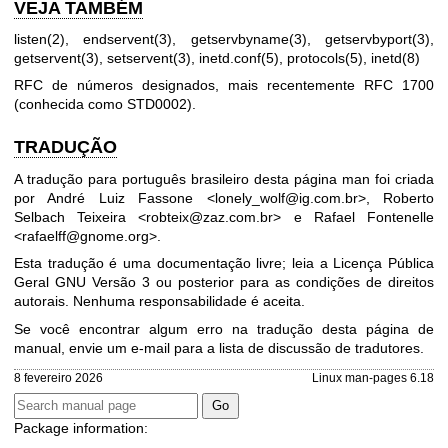
VEJA TAMBÉM
listen(2)
,
endservent(3)
,
getservbyname(3)
,
getservbyport(3)
,
getservent(3)
,
setservent(3)
,
inetd.conf(5)
,
protocols(5)
,
inetd(8)
RFC de números designados, mais recentemente RFC 1700
(conhecida como STD0002).
TRADUÇÃO
A tradução para português brasileiro desta página man foi criada
por André Luiz Fassone <lonely_wolf@ig.com.br>, Roberto
Selbach Teixeira <robteix@zaz.com.br> e Rafael Fontenelle
<rafaelff@gnome.org>.
Esta tradução é uma documentação livre; leia a
Licença Pública
Geral GNU Versão 3
ou posterior para as condições de direitos
autorais. Nenhuma responsabilidade é aceita.
Se você encontrar algum erro na tradução desta página de
manual, envie um e-mail para
a lista de discussão de tradutores
.
8 fevereiro 2026
Linux man-pages 6.18
Package information: