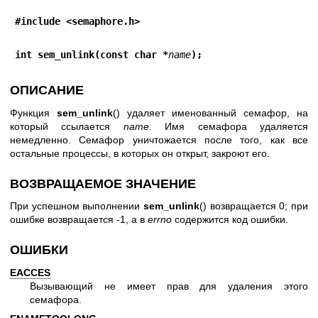
#include <semaphore.h>
int sem_unlink(const char *
name
);
ОПИСАНИЕ
Функция
sem_unlink
() удаляет именованный семафор, на
который ссылается
name
. Имя семафора удаляется
немедленно. Семафор уничтожается после того, как все
остальные процессы, в которых он открыт, закроют его.
ВОЗВРАЩАЕМОЕ ЗНАЧЕНИЕ
При успешном выполнении
sem_unlink
() возвращается 0; при
ошибке возвращается -1, а в
errno
содержится код ошибки.
ОШИБКИ
EACCES
Вызывающий не имеет прав для удаления этого
семафора.