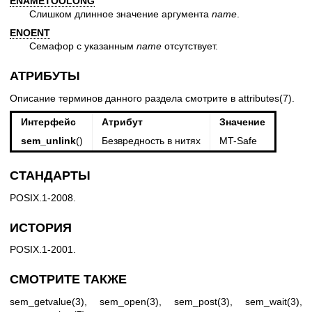
ENAMETOOLONG
Слишком длинное значение аргумента
name
.
ENOENT
Семафор с указанным
name
отсутствует.
АТРИБУТЫ
Описание терминов данного раздела смотрите в
attributes(7)
.
Интерфейс
Атрибут
Значение
sem_unlink
()
Безвредность в нитях
MT-Safe
СТАНДАРТЫ
POSIX.1-2008.
ИСТОРИЯ
POSIX.1-2001.
СМОТРИТЕ ТАКЖЕ
sem_getvalue(3)
,
sem_open(3)
,
sem_post(3)
,
sem_wait(3)
,