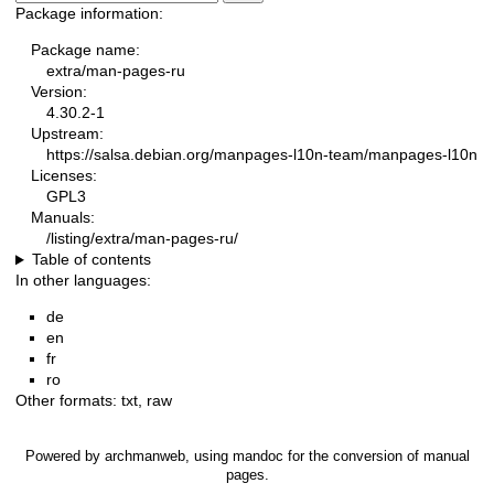
Package information:
Package name:
extra/man-pages-ru
Version:
4.30.2-1
Upstream:
https://salsa.debian.org/manpages-l10n-team/manpages-l10n
Licenses:
GPL3
Manuals:
/listing/extra/man-pages-ru/
Table of contents
In other languages:
de
en
fr
ro
Other formats:
txt
,
raw
Powered by
archmanweb
, using
mandoc
for the conversion of manual
pages.