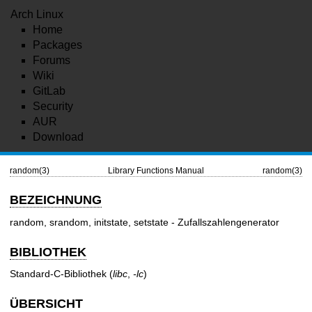
Arch Linux
Home
Packages
Forums
Wiki
GitLab
Security
AUR
Download
random(3)
Library Functions Manual
random(3)
BEZEICHNUNG
random, srandom, initstate, setstate - Zufallszahlengenerator
BIBLIOTHEK
Standard-C-Bibliothek (
libc
,
-lc
)
ÜBERSICHT