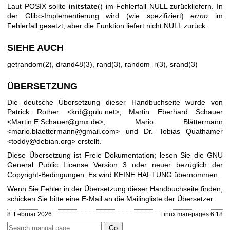
Laut POSIX sollte
initstate
() im Fehlerfall NULL zurückliefern. In
der Glibc-Implementierung wird (wie spezifiziert)
errno
im
Fehlerfall gesetzt, aber die Funktion liefert nicht NULL zurück.
SIEHE AUCH
getrandom(2)
,
drand48(3)
,
rand(3)
,
random_r(3)
,
srand(3)
ÜBERSETZUNG
Die deutsche Übersetzung dieser Handbuchseite wurde von
Patrick Rother <krd@gulu.net>, Martin Eberhard Schauer
<Martin.E.Schauer@gmx.de>, Mario Blättermann
<mario.blaettermann@gmail.com> und Dr. Tobias Quathamer
<toddy@debian.org> erstellt.
Diese Übersetzung ist Freie Dokumentation; lesen Sie die
GNU
General Public License Version 3
oder neuer bezüglich der
Copyright-Bedingungen. Es wird KEINE HAFTUNG übernommen.
Wenn Sie Fehler in der Übersetzung dieser Handbuchseite finden,
schicken Sie bitte eine E-Mail an die
Mailingliste der Übersetzer
.
8. Februar 2026
Linux man-pages 6.18