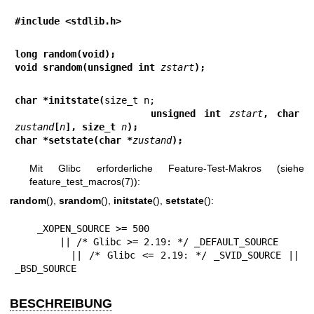
#include <stdlib.h>
long random(void);
void srandom(unsigned int 
zstart
);
char *initstate(
                unsigned int 
zstart
, char 
zustand
[
n
], size_t 
n
);
char *setstate(char *
zustand
);
Mit Glibc erforderliche Feature-Test-Makros (siehe
feature_test_macros(7)
):
random
(),
srandom
(),
initstate
(),
setstate
():
    _XOPEN_SOURCE >= 500

        || /* Glibc >= 2.19: */ _DEFAULT_SOURCE

        || /* Glibc <= 2.19: */ _SVID_SOURCE || 
_BSD_SOURCE
BESCHREIBUNG