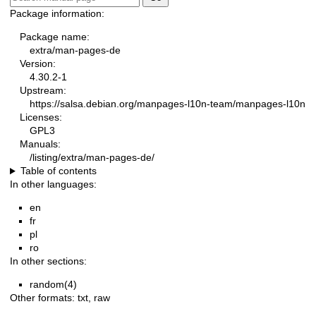
Package information:
Package name:
extra/man-pages-de
Version:
4.30.2-1
Upstream:
https://salsa.debian.org/manpages-l10n-team/manpages-l10n
Licenses:
GPL3
Manuals:
/listing/extra/man-pages-de/
Table of contents
In other languages:
en
fr
pl
ro
In other sections:
random(4)
Other formats:
txt
,
raw