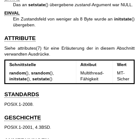
Das an
setstate
() übergebene
zustand
-Argument war NULL.
EINVAL
Ein Zustandsfeld von weniger als 8 Byte wurde an
initstate
()
übergeben.
ATTRIBUTE
Siehe
attributes(7)
für eine Erläuterung der in diesem Abschnitt
verwandten Ausdrücke.
Schnittstelle
Attribut
Wert
random
(),
srandom
(),
Multithread-
MT-
initstate
(),
setstate
()
Fähigkeit
Sicher
STANDARDS
POSIX.1-2008.
GESCHICHTE
POSIX.1-2001, 4.3BSD.