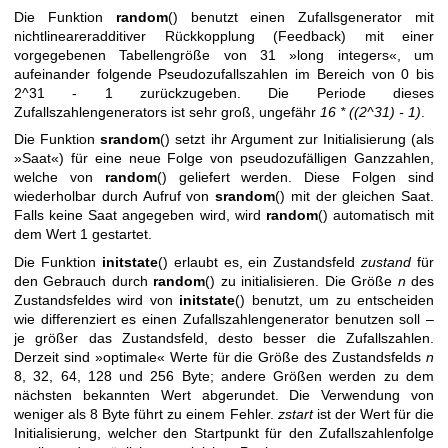
Die Funktion
random
() benutzt einen Zufallsgenerator mit
nichtlineareradditiver Rückkopplung (Feedback) mit einer
vorgegebenen Tabellengröße von 31 »long integers«, um
aufeinander folgende Pseudozufallszahlen im Bereich von 0 bis
2^31 - 1 zurückzugeben. Die Periode dieses
Zufallszahlengenerators ist sehr groß, ungefähr
16 * ((2^31) - 1)
.
Die Funktion
srandom
() setzt ihr Argument zur Initialisierung (als
»Saat«) für eine neue Folge von pseudozufälligen Ganzzahlen,
welche von
random
() geliefert werden. Diese Folgen sind
wiederholbar durch Aufruf von
srandom
() mit der gleichen Saat.
Falls keine Saat angegeben wird, wird
random
() automatisch mit
dem Wert 1 gestartet.
Die Funktion
initstate
() erlaubt es, ein Zustandsfeld
zustand
für
den Gebrauch durch
random
() zu initialisieren. Die Größe
n
des
Zustandsfeldes wird von
initstate
() benutzt, um zu entscheiden
wie differenziert es einen Zufallszahlengenerator benutzen soll –
je größer das Zustandsfeld, desto besser die Zufallszahlen.
Derzeit sind »optimale« Werte für die Größe des Zustandsfelds
n
8, 32, 64, 128 und 256 Byte; andere Größen werden zu dem
nächsten bekannten Wert abgerundet. Die Verwendung von
weniger als 8 Byte führt zu einem Fehler.
zstart
ist der Wert für die
Initialisierung, welcher den Startpunkt für den Zufallszahlenfolge