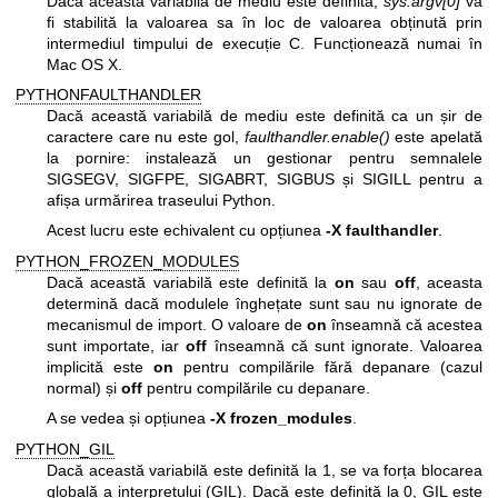
Dacă această variabilă de mediu este definită,
sys.argv[0]
va
fi stabilită la valoarea sa în loc de valoarea obținută prin
intermediul timpului de execuție C. Funcționează numai în
Mac OS X.
PYTHONFAULTHANDLER
Dacă această variabilă de mediu este definită ca un șir de
caractere care nu este gol,
faulthandler.enable()
este apelată
la pornire: instalează un gestionar pentru semnalele
SIGSEGV, SIGFPE, SIGABRT, SIGBUS și SIGILL pentru a
afișa urmărirea traseului Python.
Acest lucru este echivalent cu opțiunea
-X faulthandler
.
PYTHON_FROZEN_MODULES
Dacă această variabilă este definită la
on
sau
off
, aceasta
determină dacă modulele înghețate sunt sau nu ignorate de
mecanismul de import. O valoare de
on
înseamnă că acestea
sunt importate, iar
off
înseamnă că sunt ignorate. Valoarea
implicită este
on
pentru compilările fără depanare (cazul
normal) și
off
pentru compilările cu depanare.
A se vedea și opțiunea
-X frozen_modules
.
PYTHON_GIL
Dacă această variabilă este definită la 1, se va forța blocarea
globală a interpretului (GIL). Dacă este definită la 0, GIL este