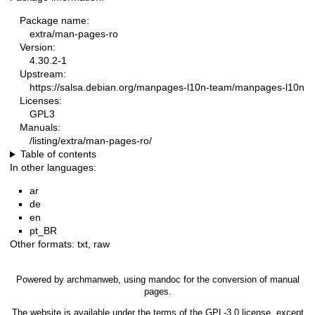
Package name:
extra/man-pages-ro
Version:
4.30.2-1
Upstream:
https://salsa.debian.org/manpages-l10n-team/manpages-l10n
Licenses:
GPL3
Manuals:
/listing/extra/man-pages-ro/
Table of contents
In other languages:
ar
de
en
pt_BR
Other formats:
txt
,
raw
Powered by
archmanweb
, using
mandoc
for the conversion of manual
pages.
The website is available under the terms of the
GPL-3.0
license, except