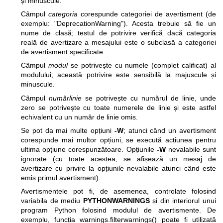
și minuscule.
Câmpul
categoria
corespunde categoriei de avertisment (de
exemplu: "DeprecationWarning"). Acesta trebuie să fie un
nume de clasă; testul de potrivire verifică dacă categoria
reală de avertizare a mesajului este o subclasă a categoriei
de avertisment specificate.
Câmpul
modul
se potrivește cu numele (complet calificat) al
modulului; această potrivire este sensibilă la majuscule și
minuscule.
Câmpul
numărlinie
se potrivește cu numărul de linie, unde
zero se potrivește cu toate numerele de linie și este astfel
echivalent cu un număr de linie omis.
Se pot da mai multe opțiuni
-W
; atunci când un avertisment
corespunde mai multor opțiuni, se execută acțiunea pentru
ultima opțiune corespunzătoare. Opțiunile
-W
nevalabile sunt
ignorate (cu toate acestea, se afișează un mesaj de
avertizare cu privire la opțiunile nevalabile atunci când este
emis primul avertisment).
Avertismentele pot fi, de asemenea, controlate folosind
variabila de mediu
PYTHONWARNINGS
și din interiorul unui
program Python folosind modulul de avertismente. De
exemplu, funcția warnings.filterwarnings() poate fi utilizată