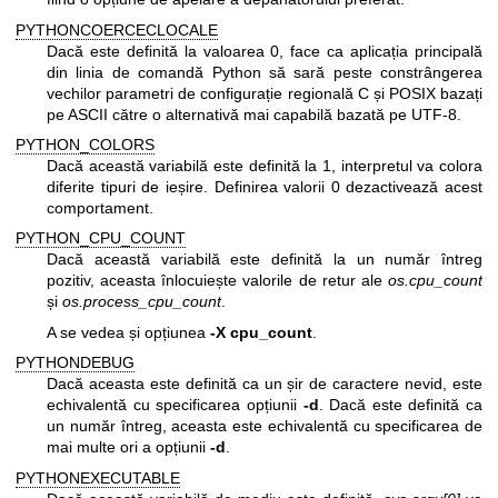
PYTHONCOERCECLOCALE
Dacă este definită la valoarea 0, face ca aplicația principală
din linia de comandă Python să sară peste constrângerea
vechilor parametri de configurație regională C și POSIX bazați
pe ASCII către o alternativă mai capabilă bazată pe UTF-8.
PYTHON_COLORS
Dacă această variabilă este definită la 1, interpretul va colora
diferite tipuri de ieșire. Definirea valorii 0 dezactivează acest
comportament.
PYTHON_CPU_COUNT
Dacă această variabilă este definită la un număr întreg
pozitiv, aceasta înlocuiește valorile de retur ale
os.cpu_count
și
os.process_cpu_count
.
A se vedea și opțiunea
-X cpu_count
.
PYTHONDEBUG
Dacă aceasta este definită ca un șir de caractere nevid, este
echivalentă cu specificarea opțiunii
-d
. Dacă este definită ca
un număr întreg, aceasta este echivalentă cu specificarea de
mai multe ori a opțiunii
-d
.
PYTHONEXECUTABLE