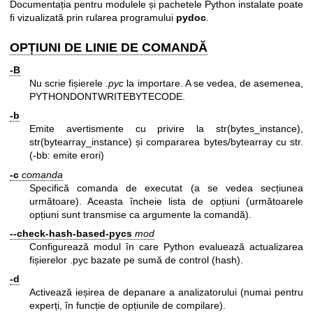
Documentația pentru modulele și pachetele Python instalate poate
fi vizualizată prin rularea programului
pydoc
.
OPȚIUNI DE LINIE DE COMANDĂ
-B
Nu scrie fișierele
.pyc
la importare. A se vedea, de asemenea,
PYTHONDONTWRITEBYTECODE.
-b
Emite avertismente cu privire la str(bytes_instance),
str(bytearray_instance) și compararea bytes/bytearray cu str.
(-bb: emite erori)
-c
comanda
Specifică comanda de executat (a se vedea secțiunea
următoare). Aceasta încheie lista de opțiuni (următoarele
opțiuni sunt transmise ca argumente la comandă).
--check-hash-based-pycs
mod
Configurează modul în care Python evaluează actualizarea
fișierelor .pyc bazate pe sumă de control (hash).
-d
Activează ieșirea de depanare a analizatorului (numai pentru
experți, în funcție de opțiunile de compilare).