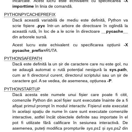
încărcate. Acest lucru este echivalent cu specificarea
-X
importtime
în linia de comandă.
PYTHONPYCACHEPREFIX
Dacă această variabilă de mediu este definită, Python va
scrie fișiere
.pyc
într-un arbore de directoare în oglindă la
această rută, în loc de a le scrie în directoare
__pycache__
din arborele sursă.
Acest lucru este echivalent cu specificarea opțiunii
-X
pycache_prefix=
RUTA
.
PYTHONSAFEPATH
Dacă este definită la un șir de caractere care nu este gol, nu
se adaugă automat o rută potențial nesigură la
sys.path
,
cum ar fi directorul curent, directorul scriptului sau un șir de
caractere gol. A se vedea, de asemenea, opțiunea
-P
.
PYTHONSTARTUP
Dacă acesta este numele unui fișier care poate fi citit,
comenzile Python din acel fișier sunt executate înainte de a fi
afișat primul prompt în modul interactiv. Fișierul este executat
în același spațiu de nume în care sunt executate comenzile
interactive, astfel încât obiectele definite sau importate în el
pot fi utilizate fără calificare în sesiunea interactivă. De
asemenea, puteți modifica prompturile
sys.ps1
și
sys.ps2
din