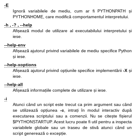
-E
Ignoră variabilele de mediu, cum ar fi PYTHONPATH și
PYTHONHOME, care modifică comportamentul interpretului.
-h , -? , --help
Afișează modul de utilizare al executabilului interpretului și
iese.
--help-env
Afișează ajutorul privind variabilele de mediu specifice Python
și iese.
--help-xoptions
Afișează ajutorul privind opțiunile specifice implementării
-X
și
iese.
--help-all
Afișează informațiile complete de utilizare și iese.
-i
Atunci când un script este trecut ca prim argument sau când
se utilizează opțiunea
-c
, intrați în modul interactiv după
executarea scriptului sau a comenzii. Nu se citește fișierul
$PYTHONSTARTUP. Acest lucru poate fi util pentru a inspecta
variabilele globale sau un traseu de stivă atunci când un
script generează o excepție.