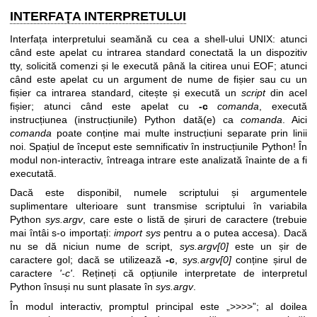
INTERFAȚA INTERPRETULUI
Interfața interpretului seamănă cu cea a shell-ului UNIX: atunci
când este apelat cu intrarea standard conectată la un dispozitiv
tty, solicită comenzi și le execută până la citirea unui EOF; atunci
când este apelat cu un argument de nume de fișier sau cu un
fișier ca intrarea standard, citește și execută un
script
din acel
fișier; atunci când este apelat cu
-c
comanda
, execută
instrucțiunea (instrucțiunile) Python dată(e) ca
comanda
. Aici
comanda
poate conține mai multe instrucțiuni separate prin linii
noi. Spațiul de început este semnificativ în instrucțiunile Python! În
modul non-interactiv, întreaga intrare este analizată înainte de a fi
executată.
Dacă este disponibil, numele scriptului și argumentele
suplimentare ulterioare sunt transmise scriptului în variabila
Python
sys.argv
, care este o listă de șiruri de caractere (trebuie
mai întâi s-o importați:
import sys
pentru a o putea accesa). Dacă
nu se dă niciun nume de script,
sys.argv[0]
este un șir de
caractere gol; dacă se utilizează
-c
,
sys.argv[0]
conține șirul de
caractere
'-c'
. Rețineți că opțiunile interpretate de interpretul
Python însuși nu sunt plasate în
sys.argv
.
În modul interactiv, promptul principal este „>>>>”; al doilea