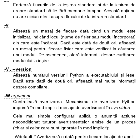
Forțează fluxurile de la ieșirea standard și de la ieșirea de
eroare standard să fie fără memorie tampon. Această opțiune
nu are niciun efect asupra fluxului de la intrarea standard.
-v
Afișează un mesaj de fiecare dată când un modul este
inițializat, indicând locul (nume de fișier sau modul încorporat)
din care este încărcat. Dacă este dată de două ori, afișează
un mesaj pentru fiecare fișier care este verificat la căutarea
unui modul. De asemenea, oferă informații despre curățarea
modulului la ieșire.
-V , --version
Afișează numărul versiunii Python a executabilului și iese.
Dacă este dată de două ori, afișează mai multe informații
despre compilare.
-W
argument
Controlează avertizarea. Mecanismul de avertizare Python
imprimă în mod implicit mesaje de avertisment în
sys.stderr
.
Cele mai simple configurări aplică o anumită acțiune
necondiționat tuturor avertismentelor emise de un proces
(chiar și celor care sunt ignorate în mod implicit):
-Wdefault # Avertizează o dată pentru fiecare locație de apel