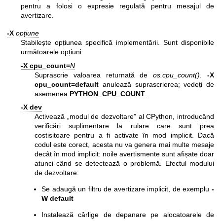
pentru a folosi o expresie regulată pentru mesajul de
avertizare.
-X
opțiune
Stabilește opțiunea specifică implementării. Sunt disponibile
următoarele opțiuni:
-X cpu_count=
N
Suprascrie valoarea returnată de
os.cpu_count()
.
-X
cpu_count=default
anulează suprascrierea; vedeți de
asemenea
PYTHON_CPU_COUNT
.
-X dev
Activează „modul de dezvoltare” al CPython, introducând
verificări suplimentare la rulare care sunt prea
costisitoare pentru a fi activate în mod implicit. Dacă
codul este corect, acesta nu va genera mai multe mesaje
decât în mod implicit: noile avertismente sunt afișate doar
atunci când se detectează o problemă. Efectul modului
de dezvoltare:
Se adaugă un filtru de avertizare implicit, de exemplu
-
W default
Instalează cârlige de depanare pe alocatoarele de