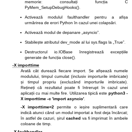
memorie: consultați funcția C
PyMem_SetupDebugHooks().
Activează modulul faulthandler pentru a afișa
urmărirea de erori Python în cazul unei colapsări.
Activează modul de depanare „asyncio”.
Stabilește atributul dev_mode al lui sys.flags la „True”.
Destructorul io.IOBase înregistrează excepțiile
generate de funcția close().
-X importtime
Arată cât durează fiecare import. Se afișează numele
modulului, timpul cumulat (inclusiv importurile imbricate)
și timpul propriu (excluzând importurile imbricate).
Rețineți că rezultatul poate fi întrerupt în cazul unei
aplicații cu mai multe fire. Utilizarea tipică este
python3 -
X importtime -c 'import asyncio'
.
-X importtime=2
permite o ieșire suplimentară care
indică atunci când un modul importat a fost deja încărcat;
în astfel de cazuri, șirul
cached
va fi imprimat în ambele
coloane de timp.
-X faulthandler