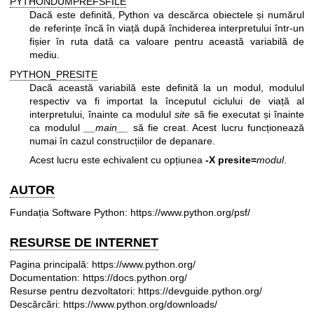
PYTHONDUMPREFSFILE
Dacă este definită, Python va descărca obiectele și numărul
de referințe încă în viață după închiderea interpretului într-un
fișier în ruta dată ca valoare pentru această variabilă de
mediu.
PYTHON_PRESITE
Dacă această variabilă este definită la un modul, modulul
respectiv va fi importat la începutul ciclului de viață al
interpretului, înainte ca modulul
site
să fie executat și înainte
ca modulul
__main__
să fie creat. Acest lucru funcționează
numai în cazul construcțiilor de depanare.
Acest lucru este echivalent cu opțiunea
-X presite=
modul
.
AUTOR
Fundația Software Python:
https://www.python.org/psf/
RESURSE DE INTERNET
Pagina principală:
https://www.python.org/
Documentation:
https://docs.python.org/
Resurse pentru dezvoltatori:
https://devguide.python.org/
Descărcări:
https://www.python.org/downloads/