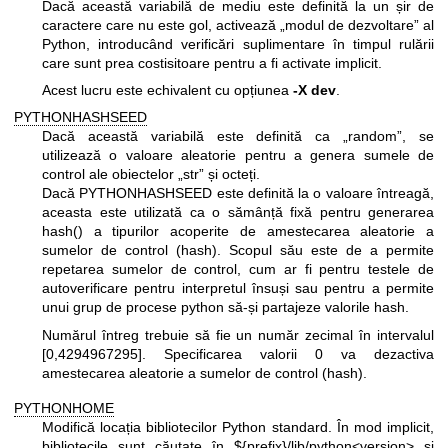
Dacă această variabilă de mediu este definită la un șir de
caractere care nu este gol, activează „modul de dezvoltare” al
Python, introducând verificări suplimentare în timpul rulării
care sunt prea costisitoare pentru a fi activate implicit.
Acest lucru este echivalent cu opțiunea
-X dev
.
PYTHONHASHSEED
Dacă această variabilă este definită ca „random”, se
utilizează o valoare aleatorie pentru a genera sumele de
control ale obiectelor „str” și octeți.
Dacă PYTHONHASHSEED este definită la o valoare întreagă,
aceasta este utilizată ca o sămânță fixă pentru generarea
hash() a tipurilor acoperite de amestecarea aleatorie a
sumelor de control (hash). Scopul său este de a permite
repetarea sumelor de control, cum ar fi pentru testele de
autoverificare pentru interpretul însuși sau pentru a permite
unui grup de procese python să-și partajeze valorile hash.
Numărul întreg trebuie să fie un număr zecimal în intervalul
[0,4294967295]. Specificarea valorii 0 va dezactiva
amestecarea aleatorie a sumelor de control (hash).
PYTHONHOME
Modifică locația bibliotecilor Python standard. În mod implicit,
bibliotecile sunt căutate în ${prefix}/lib/python<version> și