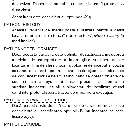
dezactivat. Disponibilă numai în construcțiile configurate cu
--
disable-gil
.
Acest lucru este echivalent cu opțiunea
-X gil
.
PYTHON_HISTORY
Această variabilă de mediu poate fi utilizată pentru a defini
locația unui fișier de istoric (în Unix, este
~/.python_history
în
mod implicit).
PYTHONNODEBUGRANGES
Dacă această variabilă este definită, dezactivează includerea
tabelelor de cartografiere a informațiilor suplimentare de
localizare (linia de sfârșit, poziția coloanei de început și poziția
coloanei de sfârșit) pentru fiecare instrucțiune din obiectele
de cod. Acest lucru este util atunci când se doresc obiecte de
cod și fișiere pyc mai mici, precum și pentru a
suprima indicatorii vizuali suplimentari de localizare atunci
când interpretul afișează trasee de urmărire a execuției.
PYTHONDONTWRITEBYTECODE
Dacă aceasta este definită ca un șir de caractere nevid, este
echivalentă cu specificarea opțiunii
-B
(nu încearcă să scrie
fișiere
.pyc
).
PYTHONDEVMODE