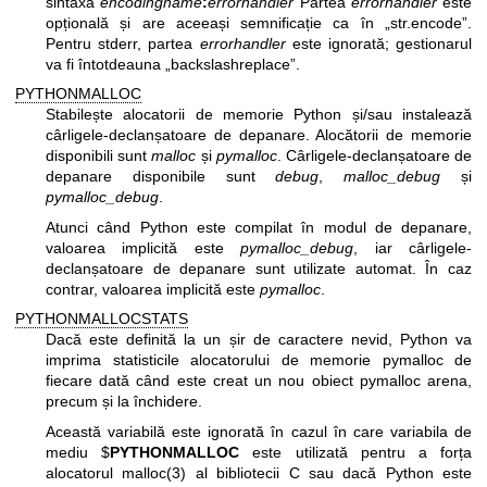
sintaxa
encodingname
:
errorhandler
Partea
errorhandler
este
opțională și are aceeași semnificație ca în „str.encode”.
Pentru stderr, partea
errorhandler
este ignorată; gestionarul
va fi întotdeauna „backslashreplace”.
PYTHONMALLOC
Stabilește alocatorii de memorie Python și/sau instalează
cârligele-declanșatoare de depanare. Alocătorii de memorie
disponibili sunt
malloc
și
pymalloc
. Cârligele-declanșatoare de
depanare disponibile sunt
debug
,
malloc_debug
și
pymalloc_debug
.
Atunci când Python este compilat în modul de depanare,
valoarea implicită este
pymalloc_debug
, iar cârligele-
declanșatoare de depanare sunt utilizate automat. În caz
contrar, valoarea implicită este
pymalloc
.
PYTHONMALLOCSTATS
Dacă este definită la un șir de caractere nevid, Python va
imprima statisticile alocatorului de memorie pymalloc de
fiecare dată când este creat un nou obiect pymalloc arena,
precum și la închidere.
Această variabilă este ignorată în cazul în care variabila de
mediu $
PYTHONMALLOC
este utilizată pentru a forța
alocatorul
malloc(3)
al bibliotecii C sau dacă Python este