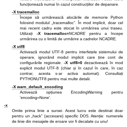
funcționează numai în cazul construcțiilor de depanare.
-X tracemalloc
Începe să urmărească alocările de memorie Python
folosind modulul „tracemalloc”. În mod implicit, doar cel
mai recent cadru este stocat în urmărirea unui traseu.
Utilizați
-X tracemalloc=
NCADRE
pentru a începe
urmărirea cu o limită de urmărire a cadrelor NCADRE.
-X utf8
Activează modul UTF-8 pentru interfețele sistemului de
operare, ignorând modul implicit care ține cont de
configurările regionale.
-X utf8=0
dezactivează în mod
explicit modul UTF-8 (chiar și în cazul în care, în caz
contrar, acesta s-ar activa automat). Consultați
PYTHONUTF8 pentru mai multe detalii.
-X warn_default_encoding
Activează opțiunea EncodingWarning pentru
'encoding=None'.
-x
Omite prima linie a sursei. Acest lucru este destinat doar
pentru un „hack” (accesare) specific DOS. Atenție: numerele
de linie din mesajele de eroare vor fi decalate cu unu!