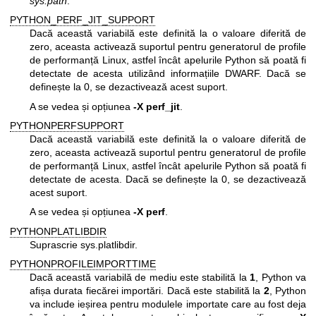
sys.path
.
PYTHON_PERF_JIT_SUPPORT
Dacă această variabilă este definită la o valoare diferită de
zero, aceasta activează suportul pentru generatorul de profile
de performanță Linux, astfel încât apelurile Python să poată fi
detectate de acesta utilizând informațiile DWARF. Dacă se
definește la 0, se dezactivează acest suport.
A se vedea și opțiunea
-X perf_jit
.
PYTHONPERFSUPPORT
Dacă această variabilă este definită la o valoare diferită de
zero, aceasta activează suportul pentru generatorul de profile
de performanță Linux, astfel încât apelurile Python să poată fi
detectate de acesta. Dacă se definește la 0, se dezactivează
acest suport.
A se vedea și opțiunea
-X perf
.
PYTHONPLATLIBDIR
Suprascrie sys.platlibdir.
PYTHONPROFILEIMPORTTIME
Dacă această variabilă de mediu este stabilită la
1
, Python va
afișa durata fiecărei importări. Dacă este stabilită la
2
, Python
va include ieșirea pentru modulele importate care au fost deja