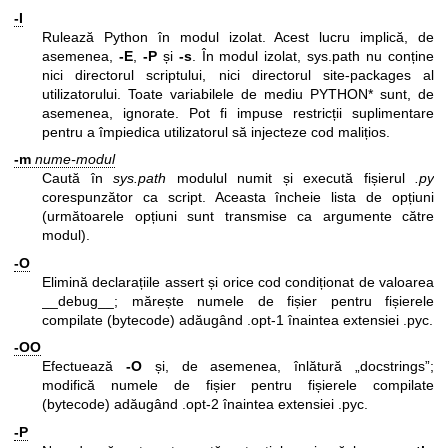
-I
Rulează Python în modul izolat. Acest lucru implică, de
asemenea,
-E
,
-P
și
-s
. În modul izolat, sys.path nu conține
nici directorul scriptului, nici directorul site-packages al
utilizatorului. Toate variabilele de mediu PYTHON* sunt, de
asemenea, ignorate. Pot fi impuse restricții suplimentare
pentru a împiedica utilizatorul să injecteze cod malițios.
-m
nume-modul
Caută în
sys.path
modulul numit și execută fișierul
.py
corespunzător ca script. Aceasta încheie lista de opțiuni
(următoarele opțiuni sunt transmise ca argumente către
modul).
-O
Elimină declarațiile assert și orice cod condiționat de valoarea
__debug__; mărește numele de fișier pentru fișierele
compilate (bytecode) adăugând .opt-1 înaintea extensiei .pyc.
-OO
Efectuează
-O
și, de asemenea, înlătură „docstrings”;
modifică numele de fișier pentru fișierele compilate
(bytecode) adăugând .opt-2 înaintea extensiei .pyc.
-P