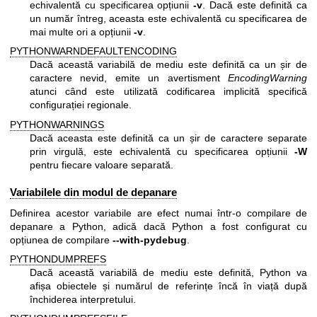
echivalentă cu specificarea opțiunii
-v
. Dacă este definită ca
un număr întreg, aceasta este echivalentă cu specificarea de
mai multe ori a opțiunii
-v
.
PYTHONWARNDEFAULTENCODING
Dacă această variabilă de mediu este definită ca un șir de
caractere nevid, emite un avertisment
EncodingWarning
atunci când este utilizată codificarea implicită specifică
configurației regionale.
PYTHONWARNINGS
Dacă aceasta este definită ca un șir de caractere separate
prin virgulă, este echivalentă cu specificarea opțiunii
-W
pentru fiecare valoare separată.
Variabilele din modul de depanare
Definirea acestor variabile are efect numai într-o compilare de
depanare a Python, adică dacă Python a fost configurat cu
opțiunea de compilare
--with-pydebug
.
PYTHONDUMPREFS
Dacă această variabilă de mediu este definită, Python va
afișa obiectele și numărul de referințe încă în viață după
închiderea interpretului.