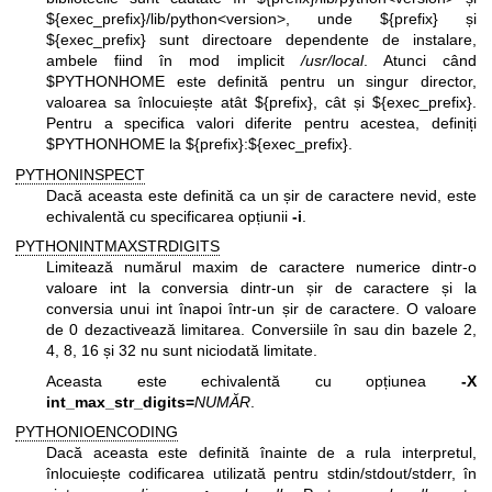
${exec_prefix}/lib/python<version>, unde ${prefix} și
${exec_prefix} sunt directoare dependente de instalare,
ambele fiind în mod implicit
/usr/local
. Atunci când
$PYTHONHOME este definită pentru un singur director,
valoarea sa înlocuiește atât ${prefix}, cât și ${exec_prefix}.
Pentru a specifica valori diferite pentru acestea, definiți
$PYTHONHOME la ${prefix}:${exec_prefix}.
PYTHONINSPECT
Dacă aceasta este definită ca un șir de caractere nevid, este
echivalentă cu specificarea opțiunii
-i
.
PYTHONINTMAXSTRDIGITS
Limitează numărul maxim de caractere numerice dintr-o
valoare int la conversia dintr-un șir de caractere și la
conversia unui int înapoi într-un șir de caractere. O valoare
de 0 dezactivează limitarea. Conversiile în sau din bazele 2,
4, 8, 16 și 32 nu sunt niciodată limitate.
Aceasta este echivalentă cu opțiunea
-X
int_max_str_digits=
NUMĂR
.
PYTHONIOENCODING
Dacă aceasta este definită înainte de a rula interpretul,
înlocuiește codificarea utilizată pentru stdin/stdout/stderr, în