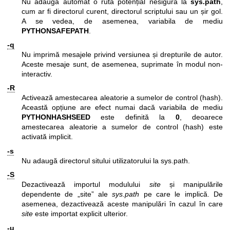
Nu adaugă automat o rută potențial nesigură la
sys.path
,
cum ar fi directorul curent, directorul scriptului sau un șir gol.
A se vedea, de asemenea, variabila de mediu
PYTHONSAFEPATH
.
-q
Nu imprimă mesajele privind versiunea și drepturile de autor.
Aceste mesaje sunt, de asemenea, suprimate în modul non-
interactiv.
-R
Activează amestecarea aleatorie a sumelor de control (hash).
Această opțiune are efect numai dacă variabila de mediu
PYTHONHASHSEED
este definită la
0
, deoarece
amestecarea aleatorie a sumelor de control (hash) este
activată implicit.
-s
Nu adaugă directorul sitului utilizatorului la sys.path.
-S
Dezactivează importul modulului
site
și manipulările
dependente de „site” ale
sys.path
pe care le implică. De
asemenea, dezactivează aceste manipulări în cazul în care
site
este importat explicit ulterior.
-u