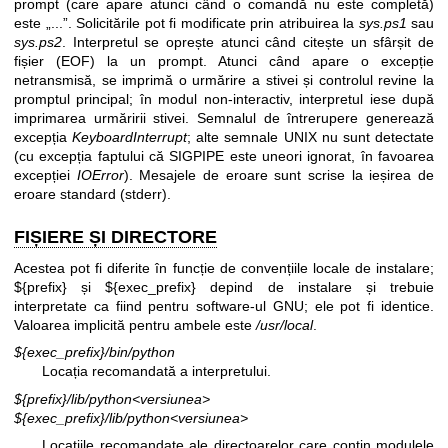
prompt (care apare atunci când o comandă nu este completă)
este „...”. Solicitările pot fi modificate prin atribuirea la
sys.ps1
sau
sys.ps2
. Interpretul se oprește atunci când citește un sfârșit de
fișier (EOF) la un prompt. Atunci când apare o excepție
netransmisă, se imprimă o urmărire a stivei și controlul revine la
promptul principal; în modul non-interactiv, interpretul iese după
imprimarea urmăririi stivei. Semnalul de întrerupere generează
excepția
KeyboardInterrupt
; alte semnale UNIX nu sunt detectate
(cu excepția faptului că SIGPIPE este uneori ignorat, în favoarea
excepției
IOError
). Mesajele de eroare sunt scrise la ieșirea de
eroare standard (stderr).
FIȘIERE ȘI DIRECTORE
Acestea pot fi diferite în funcție de convențiile locale de instalare;
${prefix} și ${exec_prefix} depind de instalare și trebuie
interpretate ca fiind pentru software-ul GNU; ele pot fi identice.
Valoarea implicită pentru ambele este
/usr/local
.
${exec_prefix}/bin/python
Locația recomandată a interpretului.
${prefix}/lib/python<versiunea>
${exec_prefix}/lib/python<versiunea>
Locațiile recomandate ale directoarelor care conțin modulele