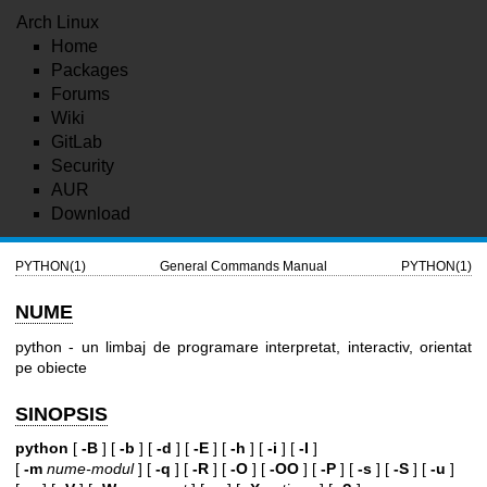
Arch Linux
Home
Packages
Forums
Wiki
GitLab
Security
AUR
Download
PYTHON(1)
General Commands Manual
PYTHON(1)
NUME
python - un limbaj de programare interpretat, interactiv, orientat
pe obiecte
SINOPSIS
python
[
-B
] [
-b
] [
-d
] [
-E
] [
-h
] [
-i
] [
-I
]
[
-m
nume-modul
] [
-q
] [
-R
] [
-O
] [
-OO
] [
-P
] [
-s
] [
-S
] [
-u
]