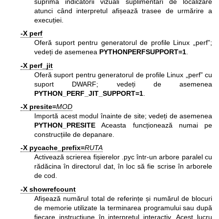
suprima indicatorii vizuali suplimentari de localizare
atunci când interpretul afișează trasee de urmărire a
execuției.
-X perf
Oferă suport pentru generatorul de profile Linux „perf”;
vedeți de asemenea
PYTHONPERFSUPPORT=1
.
-X perf_jit
Oferă suport pentru generatorul de profile Linux „perf” cu
suport DWARF; vedeți de asemenea
PYTHON_PERF_JIT_SUPPORT=1
.
-X presite=
MOD
Importă acest modul înainte de site; vedeți de asemenea
PYTHON_PRESITE
Aceasta funcționează numai pe
construcțiile de depanare.
-X pycache_prefix=
RUTA
Activează scrierea fișierelor .pyc într-un arbore paralel cu
rădăcina în directorul dat, în loc să fie scrise în arborele
de cod.
-X showrefcount
Afișează numărul total de referințe și numărul de blocuri
de memorie utilizate la terminarea programului sau după
fiecare instrucțiune în interpretul interactiv. Acest lucru