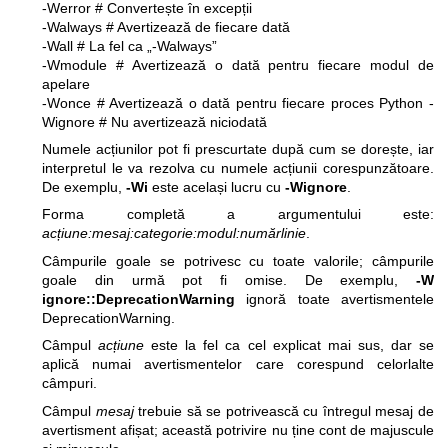
-Werror # Convertește în excepții
-Walways # Avertizează de fiecare dată
-Wall # La fel ca „-Walways”
-Wmodule # Avertizează o dată pentru fiecare modul de
apelare
-Wonce # Avertizează o dată pentru fiecare proces Python
-
Wignore # Nu avertizează niciodată
Numele acțiunilor pot fi prescurtate după cum se dorește, iar
interpretul le va rezolva cu numele acțiunii corespunzătoare.
De exemplu,
-Wi
este același lucru cu
-Wignore
.
Forma completă a argumentului este:
acțiune:mesaj:categorie:modul:numărlinie
.
Câmpurile goale se potrivesc cu toate valorile; câmpurile
goale din urmă pot fi omise. De exemplu,
-W
ignore::DeprecationWarning
ignoră toate avertismentele
DeprecationWarning.
Câmpul
acțiune
este la fel ca cel explicat mai sus, dar se
aplică numai avertismentelor care corespund celorlalte
câmpuri.
Câmpul
mesaj
trebuie să se potrivească cu întregul mesaj de
avertisment afișat; această potrivire nu ține cont de majuscule