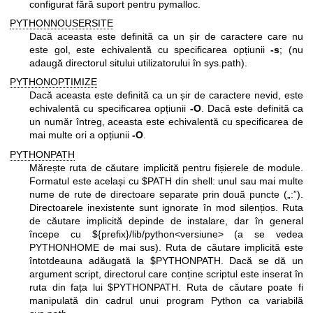
configurat fără suport pentru pymalloc.
PYTHONNOUSERSITE
Dacă aceasta este definită ca un șir de caractere care nu
este gol, este echivalentă cu specificarea opțiunii
-s
; (nu
adaugă directorul sitului utilizatorului în sys.path).
PYTHONOPTIMIZE
Dacă aceasta este definită ca un șir de caractere nevid, este
echivalentă cu specificarea opțiunii
-O
. Dacă este definită ca
un număr întreg, aceasta este echivalentă cu specificarea de
mai multe ori a opțiunii
-O
.
PYTHONPATH
Mărește ruta de căutare implicită pentru fișierele de module.
Formatul este același cu $PATH din shell: unul sau mai multe
nume de rute de directoare separate prin două puncte („:”).
Directoarele inexistente sunt ignorate în mod silențios. Ruta
de căutare implicită depinde de instalare, dar în general
începe cu ${prefix}/lib/python<versiune> (a se vedea
PYTHONHOME de mai sus). Ruta de căutare implicită este
întotdeauna adăugată la $PYTHONPATH. Dacă se dă un
argument script, directorul care conține scriptul este inserat în
ruta din fața lui $PYTHONPATH. Ruta de căutare poate fi
manipulată din cadrul unui program Python ca variabilă