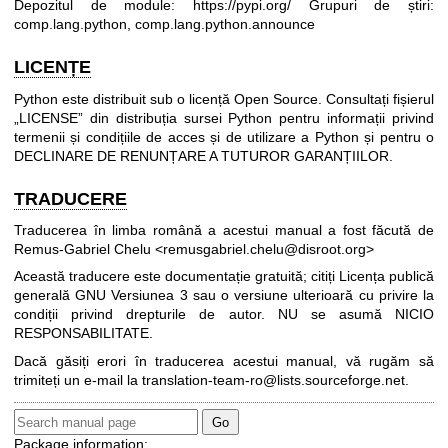
Depozitul de module:
https://pypi.org/
Grupuri de știri:
comp.lang.python, comp.lang.python.announce
LICENȚE
Python este distribuit sub o licență Open Source. Consultați fișierul
„LICENSE” din distribuția sursei Python pentru informații privind
termenii și condițiile de acces și de utilizare a Python și pentru o
DECLINARE DE RENUNȚARE A TUTUROR GARANȚIILOR.
TRADUCERE
Traducerea în limba română a acestui manual a fost făcută de
Remus-Gabriel Chelu <remusgabriel.chelu@disroot.org>
Această traducere este documentație gratuită; citiți
Licența publică
generală GNU Versiunea 3
sau o versiune ulterioară cu privire la
condiții privind drepturile de autor. NU se asumă NICIO
RESPONSABILITATE.
Dacă găsiți erori în traducerea acestui manual, vă rugăm să
trimiteți un e-mail la
translation-team-ro@lists.sourceforge.net
.
Package information: