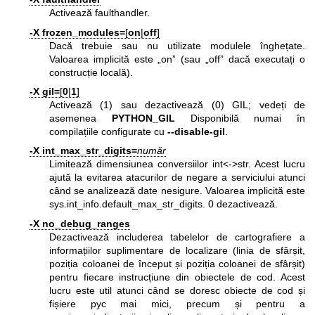
Activează faulthandler.
-X frozen_modules=
[
on
|
off
]
Dacă trebuie sau nu utilizate modulele înghețate.
Valoarea implicită este „on” (sau „off” dacă executați o
construcție locală).
-X gil=
[
0
|
1
]
Activează (1) sau dezactivează (0) GIL; vedeți de
asemenea
PYTHON_GIL
Disponibilă numai în
compilațiile configurate cu
--disable-gil
.
-X int_max_str_digits=
număr
Limitează dimensiunea conversiilor int<->str. Acest lucru
ajută la evitarea atacurilor de negare a serviciului atunci
când se analizează date nesigure. Valoarea implicită este
sys.int_info.default_max_str_digits. 0 dezactivează.
-X no_debug_ranges
Dezactivează includerea tabelelor de cartografiere a
informațiilor suplimentare de localizare (linia de sfârșit,
poziția coloanei de început și poziția coloanei de sfârșit)
pentru fiecare instrucțiune din obiectele de cod. Acest
lucru este util atunci când se doresc obiecte de cod și
fișiere pyc mai mici, precum și pentru a