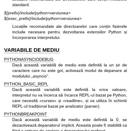
standard.
${prefix}/include/python<versiunea>
${exec_prefix}/include/python<versiunea>
Locațiile recomandate ale directoarelor care conțin fișierele
include necesare pentru dezvoltarea extensiilor Python și
încorporarea interpretului.
VARIABILE DE MEDIU
PYTHONASYNCIODEBUG
Dacă această variabilă de mediu este definită la un șir de
caractere care nu este gol, activează modul de depanare al
modulului „asyncio”.
PYTHON_BASIC_REPL
Dacă această variabilă este definită la orice valoare,
interpretul nu va încerca să încarce REPL-ul bazat pe Python,
care necesită «curses» și «readline», și va utiliza în schimb
REPL-ul tradițional bazat pe analizator (parser).
PYTHONBREAKPOINT
Dacă această variabilă de mediu este definită la 0, se
dezactivează depanatorul implicit. Aceasta poate fi stabilită ca
fiind o opțiune de apelare a depanatorului preferat.