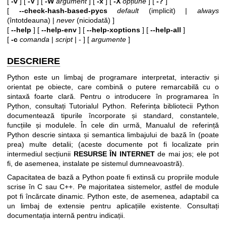
[
-v
] [
-V
] [
-W
argument
] [
-x
] [
-X
opțiune
] [
-?
]
[
--check-hash-based-pycs
default
(implicit) |
always
(întotdeauna) |
never
(niciodată) ]
[
--help
] [
--help-env
] [
--help-xoptions
] [
--help-all
]
[
-c
comanda
|
script
| - ] [
argumente
]
DESCRIERE
Python este un limbaj de programare interpretat, interactiv și
orientat pe obiecte, care combină o putere remarcabilă cu o
sintaxă foarte clară. Pentru o introducere în programarea în
Python, consultați Tutorialul Python. Referința bibliotecii Python
documentează tipurile încorporate și standard, constantele,
funcțiile și modulele. În cele din urmă, Manualul de referință
Python descrie sintaxa și semantica limbajului de bază în (poate
prea) multe detalii; (aceste documente pot fi localizate prin
intermediul secțiunii
RESURSE ÎN INTERNET
de mai jos; ele pot
fi, de asemenea, instalate pe sistemul dumneavoastră).
Capacitatea de bază a Python poate fi extinsă cu propriile module
scrise în C sau C++. Pe majoritatea sistemelor, astfel de module
pot fi încărcate dinamic. Python este, de asemenea, adaptabil ca
un limbaj de extensie pentru aplicațiile existente. Consultați
documentația internă pentru indicații.