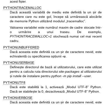
acest fișier.
PYTHONTRACEMALLOC
Dacă această variabilă de mediu este definită la un șir de
caractere care nu este gol, începe să urmărească alocările
de memorie Python utilizând modulul „tracemalloc”.
Valoarea variabilei este numărul maxim de cadre stocate într-
o urmărire a unui traseu. De exemplu,
PYTHONTRACEMALLOC=1
stochează numai cel mai recent
cadru.
PYTHONUNBUFFERED
Dacă aceasta este definită ca un șir de caractere nevid, este
echivalentă cu specificarea opțiunii
-u
.
PYTHONUSERBASE
Definește directorul de bază al utilizatorului, care este utilizat
pentru a calcula ruta directorului
site-packages
al utilizatorului
și rutele de instalare pentru
python -m pip install --user
.
PYTHONUTF8
Dacă este stabilită la 1, activează „Modul UTF-8” Python.
Dacă se stabilește la 0, dezactivează „Modul UTF-8” Python.
PYTHONVERBOSE
Dacă aceasta este definită ca un șir de caractere nevid, este