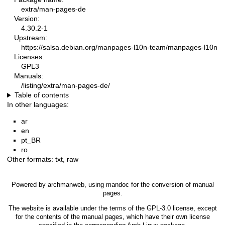
extra/man-pages-de
Version:
4.30.2-1
Upstream:
https://salsa.debian.org/manpages-l10n-team/manpages-l10n
Licenses:
GPL3
Manuals:
/listing/extra/man-pages-de/
Table of contents
In other languages:
ar
en
pt_BR
ro
Other formats:
txt
,
raw
Powered by
archmanweb
, using
mandoc
for the conversion of manual
pages.
The website is available under the terms of the
GPL-3.0
license, except
for the contents of the manual pages, which have their own license