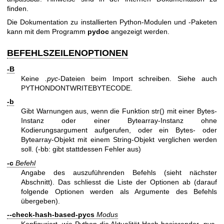
finden.
Die Dokumentation zu installierten Python-Modulen und -Paketen
kann mit dem Programm
pydoc
angezeigt werden.
BEFEHLSZEILENOPTIONEN
-B
Keine
.pyc
-Dateien beim Import schreiben. Siehe auch
PYTHONDONTWRITEBYTECODE.
-b
Gibt Warnungen aus, wenn die Funktion str() mit einer Bytes-
Instanz oder einer Bytearray-Instanz ohne
Kodierungsargument aufgerufen, oder ein Bytes- oder
Bytearray-Objekt mit einem String-Objekt verglichen werden
soll. (-bb: gibt stattdessen Fehler aus)
-c
Befehl
Angabe des auszuführenden Befehls (sieht nächster
Abschnitt). Das schliesst die Liste der Optionen ab (darauf
folgende Optionen werden als Argumente des Befehls
übergeben).
--check-hash-based-pycs
Modus
Konfiguriert, wie Python die Aktualität Hash-basierender .pyc-