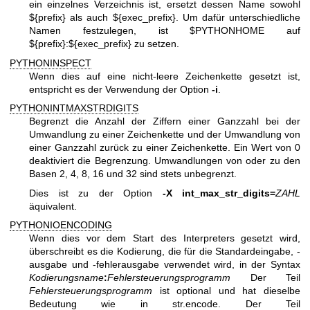
ein einzelnes Verzeichnis ist, ersetzt dessen Name sowohl
${prefix} als auch ${exec_prefix}. Um dafür unterschiedliche
Namen festzulegen, ist $PYTHONHOME auf
${prefix}:${exec_prefix} zu setzen.
PYTHONINSPECT
Wenn dies auf eine nicht-leere Zeichenkette gesetzt ist,
entspricht es der Verwendung der Option
-i
.
PYTHONINTMAXSTRDIGITS
Begrenzt die Anzahl der Ziffern einer Ganzzahl bei der
Umwandlung zu einer Zeichenkette und der Umwandlung von
einer Ganzzahl zurück zu einer Zeichenkette. Ein Wert von 0
deaktiviert die Begrenzung. Umwandlungen von oder zu den
Basen 2, 4, 8, 16 und 32 sind stets unbegrenzt.
Dies ist zu der Option
-X int_max_str_digits=
ZAHL
äquivalent.
PYTHONIOENCODING
Wenn dies vor dem Start des Interpreters gesetzt wird,
überschreibt es die Kodierung, die für die Standardeingabe, -
ausgabe und -fehlerausgabe verwendet wird, in der Syntax
Kodierungsname
:
Fehlersteuerungsprogramm
Der Teil
Fehlersteuerungsprogramm
ist optional und hat dieselbe
Bedeutung wie in str.encode. Der Teil