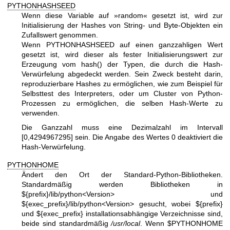
PYTHONHASHSEED
Wenn diese Variable auf »random« gesetzt ist, wird zur
Initialisierung der Hashes von String- und Byte-Objekten ein
Zufallswert genommen.
Wenn PYTHONHASHSEED auf einen ganzzahligen Wert
gesetzt ist, wird dieser als fester Initialisierungswert zur
Erzeugung vom hash() der Typen, die durch die Hash-
Verwürfelung abgedeckt werden. Sein Zweck besteht darin,
reproduzierbare Hashes zu ermöglichen, wie zum Beispiel für
Selbsttest des Interpreters, oder um Cluster von Python-
Prozessen zu ermöglichen, die selben Hash-Werte zu
verwenden.
Die Ganzzahl muss eine Dezimalzahl im Intervall
[0,4294967295] sein. Die Angabe des Wertes 0 deaktiviert die
Hash-Verwürfelung.
PYTHONHOME
Ändert den Ort der Standard-Python-Bibliotheken.
Standardmäßig werden Bibliotheken in
${prefix}/lib/python<Version> und
${exec_prefix}/lib/python<Version> gesucht, wobei ${prefix}
und ${exec_prefix} installationsabhängige Verzeichnisse sind,
beide sind standardmäßig
/usr/local
. Wenn $PYTHONHOME