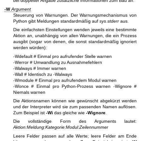
bei doppelter Angabe zusätzliche Informationen zum Bau an.
-W
Argument
Steuerung von Warnungen. Der Warnungsmechanismus von
Python gibt Meldungen standardmäßig auf
sys.stderr
aus.
Die einfachsten Einstellungen wenden jeweils eine bestimmte
Aktion an, unabhängig von allen Warnungen, die ein Prozess
ausgibt (sogar von denen, die sonst standardmäßig ignoriert
werden würden):
-Wdefault # Einmal pro aufrufender Stelle warnen
-Werror # Umwandlung zu Ausnahmefehlern
-Walways # Immer warnen
-Wall # Identisch zu -Walways
-Wmodule # Einmal pro aufrufendem Modul warnen
-Wonce # Einmal pro Python-Prozess warnen
-Wignore #
Niemals warnen
Die Aktionsnamen können wie gewünscht abgekürzt werden
und der Interpreter wird sie zum passenden Namen auflösen.
Zum Beispiel ist
-Wi
das gleiche wie
-Wignore
.
Die vollständige Form des Arguments lautet:
Aktion:Meldung:Kategorie:Modul:Zeilennummer
Leere Felder passen auf alle Werte; leere Felder am Ende