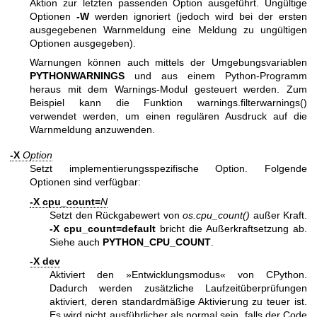
Aktion zur letzten passenden Option ausgeführt. Ungültige
Optionen
-W
werden ignoriert (jedoch wird bei der ersten
ausgegebenen Warnmeldung eine Meldung zu ungültigen
Optionen ausgegeben).
Warnungen können auch mittels der Umgebungsvariablen
PYTHONWARNINGS
und aus einem Python-Programm
heraus mit dem Warnings-Modul gesteuert werden. Zum
Beispiel kann die Funktion warnings.filterwarnings()
verwendet werden, um einen regulären Ausdruck auf die
Warnmeldung anzuwenden.
-X
Option
Setzt implementierungsspezifische Option. Folgende
Optionen sind verfügbar:
-X cpu_count=
N
Setzt den Rückgabewert von
os.cpu_count()
außer Kraft.
-X cpu_count=default
bricht die Außerkraftsetzung ab.
Siehe auch
PYTHON_CPU_COUNT
.
-X dev
Aktiviert den »Entwicklungsmodus« von CPython.
Dadurch werden zusätzliche Laufzeitüberprüfungen
aktiviert, deren standardmäßige Aktivierung zu teuer ist.
Es wird nicht ausführlicher als normal sein, falls der Code