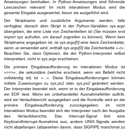
Anweisungen beinhalten. In Python-Anweisungen sind führende
Leerzeichen relevant! Im nicht interaktiven Modus wird die
gesamte Eingabe ausgewertet, bevor sie ausgeführt wird.
Der Skriptname und zusätzliche Argumente werden, falls
verfügbar, danach dem Skript in der Python-Variablen
sys.argv
übergeben, die eine Liste von Zeichenketten ist (Sie müssen erst
import sys
aufrufen, um darauf zugreifen zu können). Wenn kein
Skriptname angegeben ist, ist
sys.argv[0]
eine leere Zeichenkette;
wenn
-c
verwendet wird, enthält
sys.argv[0]
die Zeichenkette
»-c«
.
Beachten Sie, dass Optionen, die der Python-Interpreter selbst
interpretiert, nicht in
sys.argv
erscheinen.
Die primäre Eingabeaufforderung im interaktiven Modus ist
»>>>«; die sekundäre (welche erscheint, wenn ein Befehl nicht
vollständig ist) ist »...«. Diese Eingabeaufforderungen können
mittels Zuweisungen zu
sys.ps1
oder
sys.ps2
geändert werden.
Der Interpreter beendet sich, wenn er in der Eingabeaufforderung
ein EOF liest. Wenn ein unbehandelter Ausnahmefehler auftritt,
wird ein Verlaufsbericht ausgegeben und die Kontrolle wird an die
primäre Eingabeaufforderung zurückgegeben; im nicht
interaktiven Modus beendet sich der Interpreter nach der Ausgabe
des Verlaufsberichts. Das Interrupt-Signal löst eine
KeyboardInterrupt
-Ausnahme aus; andere UNIX-Signale werden
nicht abgefangen (abgesehen davon, dass SIGPIPE manchmal zu