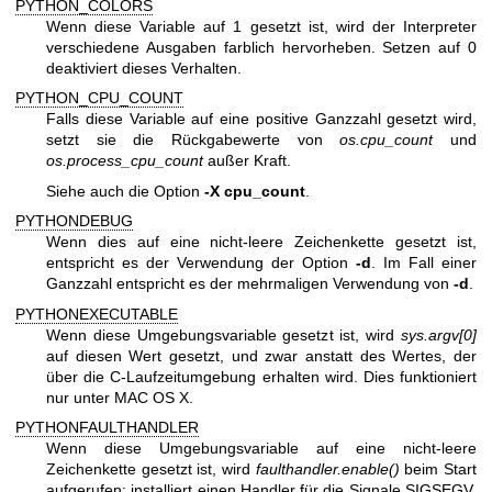
PYTHON_COLORS
Wenn diese Variable auf 1 gesetzt ist, wird der Interpreter
verschiedene Ausgaben farblich hervorheben. Setzen auf 0
deaktiviert dieses Verhalten.
PYTHON_CPU_COUNT
Falls diese Variable auf eine positive Ganzzahl gesetzt wird,
setzt sie die Rückgabewerte von
os.cpu_count
und
os.process_cpu_count
außer Kraft.
Siehe auch die Option
-X cpu_count
.
PYTHONDEBUG
Wenn dies auf eine nicht-leere Zeichenkette gesetzt ist,
entspricht es der Verwendung der Option
-d
. Im Fall einer
Ganzzahl entspricht es der mehrmaligen Verwendung von
-d
.
PYTHONEXECUTABLE
Wenn diese Umgebungsvariable gesetzt ist, wird
sys.argv[0]
auf diesen Wert gesetzt, und zwar anstatt des Wertes, der
über die C-Laufzeitumgebung erhalten wird. Dies funktioniert
nur unter MAC OS X.
PYTHONFAULTHANDLER
Wenn diese Umgebungsvariable auf eine nicht-leere
Zeichenkette gesetzt ist, wird
faulthandler.enable()
beim Start
aufgerufen; installiert einen Handler für die Signale SIGSEGV,