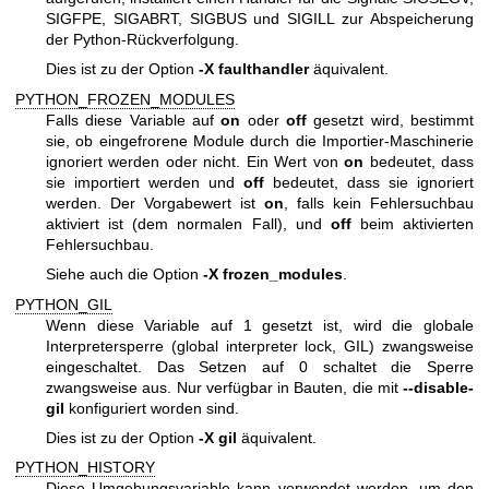
SIGFPE, SIGABRT, SIGBUS und SIGILL zur Abspeicherung
der Python-Rückverfolgung.
Dies ist zu der Option
-X faulthandler
äquivalent.
PYTHON_FROZEN_MODULES
Falls diese Variable auf
on
oder
off
gesetzt wird, bestimmt
sie, ob eingefrorene Module durch die Importier-Maschinerie
ignoriert werden oder nicht. Ein Wert von
on
bedeutet, dass
sie importiert werden und
off
bedeutet, dass sie ignoriert
werden. Der Vorgabewert ist
on
, falls kein Fehlersuchbau
aktiviert ist (dem normalen Fall), und
off
beim aktivierten
Fehlersuchbau.
Siehe auch die Option
-X frozen_modules
.
PYTHON_GIL
Wenn diese Variable auf 1 gesetzt ist, wird die globale
Interpretersperre (global interpreter lock, GIL) zwangsweise
eingeschaltet. Das Setzen auf 0 schaltet die Sperre
zwangsweise aus. Nur verfügbar in Bauten, die mit
--disable-
gil
konfiguriert worden sind.
Dies ist zu der Option
-X gil
äquivalent.
PYTHON_HISTORY
Diese Umgebungsvariable kann verwendet werden, um den