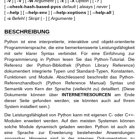
[
-v
] [
-V
] [
-W
Argument
] [
-x
] [
-X
Option
] [
-?
]
[
--check-hash-based-pycs
default
|
always
|
never
]
[
--help
] [
--help-env
] [
--help-xoptions
] [
--help-all
]
[
-c
Befehl
|
Skript
| - ] [
Argumente
]
BESCHREIBUNG
Python ist eine interpretierte, interaktive und objekt-orientierte
Programmiersprache, die eine bemerkenswerte Leistungsfähigkeit
mit sehr klarer Syntax verbindet. Für eine Einführung zur
Programmierung in Python lesen Sie das Python-Tutorial. Die
Referenz der Python-Bibliothek (Python Library Reference)
dokumentiert integrierte Typen und Standard-Typen, Konstanten,
Funktionen und Module. Abschliessend beschreibt das Python-
Referenzhandbuch (Python Reference Manual) Syntax und
Semantik vom Kern der Sprache (vielleicht zu) detailliert. (Diese
Dokumente können über
INTERNETRESOURCEN
am Ende
dieser Seite gefunden werden; sie könnten auch auf Ihrem
System installiert sein.)
Die Leistungsfähigkeit von Python kann mit eigenen C- oder C++-
Modulen erweitert werden. Auf den meisten Systemen können
solche Module dynamisch geladen werden. Python ist auch als
eine Sprache zur Erweiterung bestehender Anwendungen
anpassbar. Hinweise sind in der internen Dokumentation zu