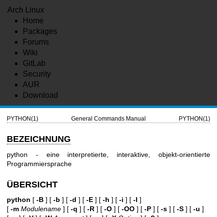
Arch Linux
Home
Packages
Forums
Wiki
GitLab
Security
AUR
Download
PYTHON(1)
General Commands Manual
PYTHON(1)
BEZEICHNUNG
python - eine interpretierte, interaktive, objekt-orientierte
Programmiersprache
ÜBERSICHT
python
[
-B
] [
-b
] [
-d
] [
-E
] [
-h
] [
-i
] [
-I
]
[
-m
Modulename
] [
-q
] [
-R
] [
-O
] [
-OO
] [
-P
] [
-s
] [
-S
] [
-u
]