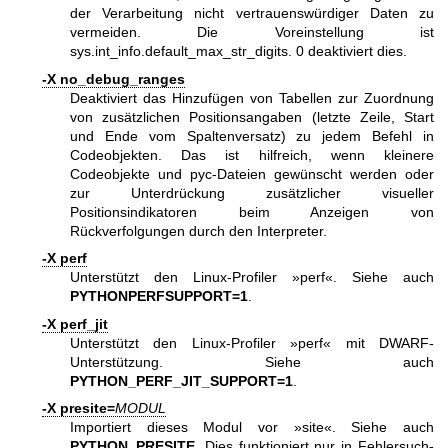
der Verarbeitung nicht vertrauenswürdiger Daten zu
vermeiden. Die Voreinstellung ist
sys.int_info.default_max_str_digits. 0 deaktiviert dies.
-X no_debug_ranges
Deaktiviert das Hinzufügen von Tabellen zur Zuordnung
von zusätzlichen Positionsangaben (letzte Zeile, Start
und Ende vom Spaltenversatz) zu jedem Befehl in
Codeobjekten. Das ist hilfreich, wenn kleinere
Codeobjekte und pyc-Dateien gewünscht werden oder
zur Unterdrückung zusätzlicher visueller
Positionsindikatoren beim Anzeigen von
Rückverfolgungen durch den Interpreter.
-X perf
Unterstützt den Linux-Profiler »perf«. Siehe auch
PYTHONPERFSUPPORT=1
.
-X perf_jit
Unterstützt den Linux-Profiler »perf« mit DWARF-
Unterstützung. Siehe auch
PYTHON_PERF_JIT_SUPPORT=1
.
-X presite=
MODUL
Importiert dieses Modul vor »site«. Siehe auch
PYTHON_PRESITE
. Dies funktioniert nur in Fehlersuch-