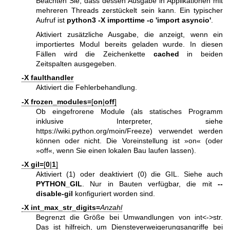
Beachten Sie, dass dessen Ausgabe in Applikationen mit
mehreren Threads zerstückelt sein kann. Ein typischer
Aufruf ist
python3 -X importtime -c 'import asyncio'
.
Aktiviert zusätzliche Ausgabe, die anzeigt, wenn ein
importiertes Modul bereits geladen wurde. In diesen
Fällen wird die Zeichenkette
cached
in beiden
Zeitspalten ausgegeben.
-X faulthandler
Aktiviert die Fehlerbehandlung.
-X frozen_modules=
[
on
|
off
]
Ob eingefrorene Module (als statisches Programm
inklusive Interpreter, siehe
https://wiki.python.org/moin/Freeze
) verwendet werden
können oder nicht. Die Voreinstellung ist »on« (oder
»off«, wenn Sie einen lokalen Bau laufen lassen).
-X gil=
[
0
|
1
]
Aktiviert (1) oder deaktiviert (0) die GIL. Siehe auch
PYTHON_GIL
. Nur in Bauten verfügbar, die mit
--
disable-gil
konfiguriert worden sind.
-X int_max_str_digits=
Anzahl
Begrenzt die Größe bei Umwandlungen von int<->str.
Das ist hilfreich, um Diensteverweigerungsangriffe bei