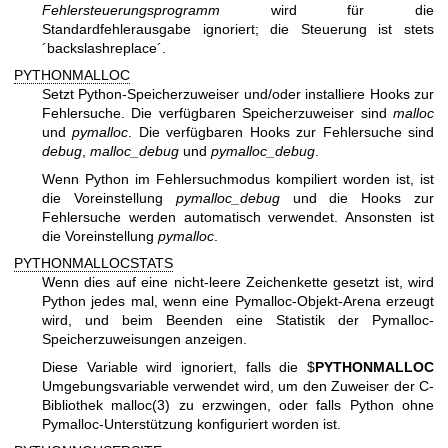
Fehlersteuerungsprogramm
wird für die
Standardfehlerausgabe ignoriert; die Steuerung ist stets
´backslashreplace´.
PYTHONMALLOC
Setzt Python-Speicherzuweiser und/oder installiere Hooks zur
Fehlersuche. Die verfügbaren Speicherzuweiser sind
malloc
und
pymalloc
. Die verfügbaren Hooks zur Fehlersuche sind
debug
,
malloc_debug
und
pymalloc_debug
.
Wenn Python im Fehlersuchmodus kompiliert worden ist, ist
die Voreinstellung
pymalloc_debug
und die Hooks zur
Fehlersuche werden automatisch verwendet. Ansonsten ist
die Voreinstellung
pymalloc
.
PYTHONMALLOCSTATS
Wenn dies auf eine nicht-leere Zeichenkette gesetzt ist, wird
Python jedes mal, wenn eine Pymalloc-Objekt-Arena erzeugt
wird, und beim Beenden eine Statistik der Pymalloc-
Speicherzuweisungen anzeigen.
Diese Variable wird ignoriert, falls die $
PYTHONMALLOC
Umgebungsvariable verwendet wird, um den Zuweiser der C-
Bibliothek
malloc(3)
zu erzwingen, oder falls Python ohne
Pymalloc-Unterstützung konfiguriert worden ist.