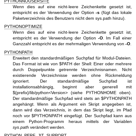
PYTHONNOUSERSITE
Wenn dies auf eine nicht-leere Zeichenkette gesetzt ist,
entspricht es der Verwendung der Option
-s
(fügt das lokale
Paketverzeichnis des Benutzers nicht dem sys.path hinzu).
PYTHONOPTIMIZE
Wenn dies auf eine nicht-leere Zeichenkette gesetzt ist,
entspricht es der Verwendung der Option
-O
. Im Fall einer
Ganzzahl entspricht es der mehrmaligen Verwendung von
-O
.
PYTHONPATH
Erweitert den standardmäßigen Suchpfad für Modul-Dateien.
Das Format ist wie von $PATH der Shell: Einer oder mehrere
durch Doppelpunkte getrennte Verzeichnisnamen. Nicht
existierende Verzeichnisse werden ohne Rückmeldung
ignoriert. Der standardmäßige Suchpfad ist
installationsabhängig, beginnt aber generell mit
${prefix}/lib/python<Version> (siehe PYTHONHOME oben).
Der standardmäßige Suchpfad wird stets an $PYTHONPATH
angehängt. Wenn als Argument ein Skript angegeben ist,
dann wird das Verzeichnis, in dem das Skript liegt, im Pfad
noch vor $PYTHONPATH eingefügt. Der Suchpfad kann aus
einem Python-Programm heraus mittels der Variablen
sys.path
verändert werden.
PYTHON_PERF_JIT_SUPPORT