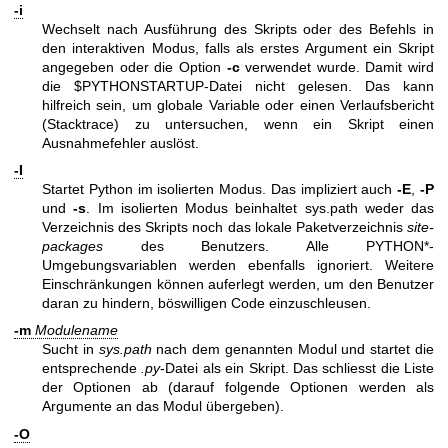
-i
Wechselt nach Ausführung des Skripts oder des Befehls in
den interaktiven Modus, falls als erstes Argument ein Skript
angegeben oder die Option
-c
verwendet wurde. Damit wird
die $PYTHONSTARTUP-Datei nicht gelesen. Das kann
hilfreich sein, um globale Variable oder einen Verlaufsbericht
(Stacktrace) zu untersuchen, wenn ein Skript einen
Ausnahmefehler auslöst.
-I
Startet Python im isolierten Modus. Das impliziert auch
-E
,
-P
und
-s
. Im isolierten Modus beinhaltet sys.path weder das
Verzeichnis des Skripts noch das lokale Paketverzeichnis
site-
packages
des Benutzers. Alle PYTHON*-
Umgebungsvariablen werden ebenfalls ignoriert. Weitere
Einschränkungen können auferlegt werden, um den Benutzer
daran zu hindern, böswilligen Code einzuschleusen.
-m
Modulename
Sucht in
sys.path
nach dem genannten Modul und startet die
entsprechende
.py
-Datei als ein Skript. Das schliesst die Liste
der Optionen ab (darauf folgende Optionen werden als
Argumente an das Modul übergeben).
-O