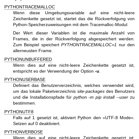
PYTHONTRACEMALLOC
Wenn diese Umgebungsvariable auf eine nicht-leere
Zeichenkette gesetzt ist, startet das die Rückverfolgung von
Python-Speicherzuweisungen mit dem Tracemalloc-Modul.
Der Wert dieser Variablen ist die maximale Anzahl von
Frames, die in der Rückverfolgung abgespeichert werden.
Zum Beispiel speichert
PYTHONTRACEMALLOC=1
nur den
allerneusten Frame.
PYTHONUNBUFFERED
Wenn dies auf eine nicht-leere Zeichenkette gesetzt ist,
entspricht es der Verwendung der Option
-u
.
PYTHONUSERBASE
Definiert das Benutzerverzeichnis, welches verwendet wird,
um das lokale Paketverzeichnis
site-packages
des Benutzers
und die Installationspfade für
python -m pip install --user
zu
bestimmen.
PYTHONUTF8
Falls auf 1 gesetzt ist, aktiviert Python den »UTF-8 Mode«.
Setzen auf 0 deaktiviert.
PYTHONVERBOSE
Wenn dies auf eine nicht-leere Zeichenkette gesetzt ist,