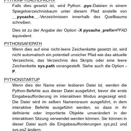
Falls dies gesetzt ist, wird Python
.pyc
-Dateien in einem
Spiegelverzeichnisbaum unter diesem Pfad anstelle von
__pycache__
-Verzeichnissen innerhalb des Quellbaums
schreiben.
Dies ist zu der Angabe der Option
-X pycache_prefix=
PFAD
äquivalent.
PYTHONSAFEPATH
Wenn dies auf eine nicht-leere Zeichenkette gesetzt ist, wird
nicht automatisch ein potentiell unsicher Pfad wie das aktuelle
Verzeichnis, das Verzeichnis des Skripts oder eine leere
Zeichenkette
sys.path
vorangestellt. Siehe auch die Option
-
P
.
PYTHONSTARTUP
Wenn dies der Name einer lesbaren Datei ist, werden die
Python-Befehle aus dieser Datei ausgeführt, bevor die erste
Eingabeaufforderung im interaktiven Modus angezeigt wird.
Die Datei wird im selben Namensraum ausgeführt, in dem
interaktive Befehle ausgeführt werden, so dass in ihr
definierte oder importierte Objekte unverändert in der
interaktiven Sitzung verwendet werden können. Sie können in
dieser Datei auch die Eingabeaufforderungen
sys.ps1
und
sys.ps2
ändern.