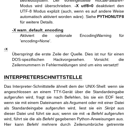
Betriebssystem. Der voreingestellte »locale-aware«-
Modus wird überschrieben.
-X utf8=0
deaktiviert den
UTF-8 Modus explizit (auch, wenn es auf andere Weise
automatisch aktiviert worden wäre). Siehe
PYTHONUTF8
für weitere Details.
-X warn_default_encoding
Aktiviert die optionale EncodingWarning für
'encoding=None'.
-x
Überspringt die erste Zeile der Quelle. Dies ist nur für einen
DOS-spezifischen Hackvorgesehen. Vorsicht: die
Zeilennummern in Fehlermeldungen sind um eins versetzt!
INTERPRETERSCHNITTSTELLE
Das Interpreter-Schnittstelle ähnelt dem der UNIX-Shell: wenn sie
angeschlossen an einem TTY-Gerät über die Standardeingabe
aufgerufen wird, fragt sie nach Befehlen, bis sie ein EOF liest;
wenn sie mit einem Dateinamen als Argument oder mit einer Datei
als Standardeingabe aufgerufen wird, liest sie ein
Skript
aus
dieser Datei und führt sie aus; wenn sie mit
-c
Befehl
aufgerufen
wird, führt sie die als
Befehl
gegebenen Python-Anweisungen aus.
Hier kann
Befehl
mehrere durch Zeilenumbrüche getrennte