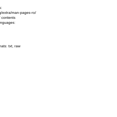
s:
ing/extra/man-pages-ro/
f contents
languages:
mats:
txt
,
raw