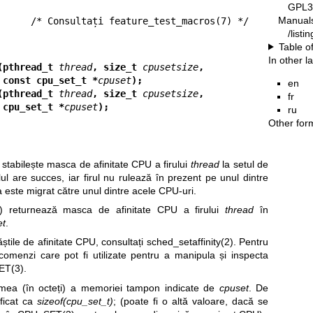
GPL3
Manual
/list
Table o
In other 
(pthread_t 
thread
, size_t 
cpusetsize
,
                           const cpu_set_t *
cpuset
);
en
(pthread_t 
thread
, size_t 
cpusetsize
,
fr
                           cpu_set_t *
cpuset
);
ru
Other for
) stabilește masca de afinitate CPU a firului
thread
la setul de
ul are succes, iar firul nu rulează în prezent pe unul dintre
a este migrat către unul dintre acele CPU-uri.
() returnează masca de afinitate CPU a firului
thread
în
et
.
știle de afinitate CPU, consultați
sched_setaffinity(2)
. Pentru
omenzi care pot fi utilizate pentru a manipula și inspecta
ET(3)
.
mea (în octeți) a memoriei tampon indicate de
cpuset
. De
ificat ca
sizeof(cpu_set_t)
; (poate fi o altă valoare, dacă se