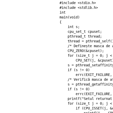
#include <stdio.h>

#include <stdlib.h>

int

main(void)

{

    int s;

    cpu_set_t cpuset;

    pthread_t thread;

    thread = pthread_self();

    /* Definește masca de afinitate pentru a include CPU de la 0 la 7. */

    CPU_ZERO(&cpuset);

    for (size_t j = 0; j < 8; j++)

        CPU_SET(j, &cpuset);

    s = pthread_setaffinity_np(thread, sizeof(cpuset), &cpuset);

    if (s != 0)

        errc(EXIT_FAILURE, s, "pthread_setaffinity_np");

    /* Verifică masca de afinitate actuală atribuită firului. */

    s = pthread_getaffinity_np(thread, sizeof(cpuset), &cpuset);

    if (s != 0)

        errc(EXIT_FAILURE, s, "pthread_getaffinity_np");

    printf("Setul returnat de pthread_getaffinity_np() conține:\n");

    for (size_t j = 0; j < CPU_SETSIZE; j++)

        if (CPU_ISSET(j, &cpuset))
