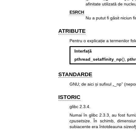
afinitate utilizată de nucle
ESRCH
Nu a putut fi găsit niciun f
ATRIBUTE
Pentru o explicație a termenilor fo
Interfață
pthread_setaffinity_np
(),
pthr
STANDARDE
GNU; de aici și sufixul „_np” (nepor
ISTORIC
glibc 2.3.4.
Numai în glibc 2.3.3, au fost furn
cpusetsize
. În schimb, dimensiu
subiacente era întotdeauna
sizeof