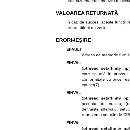
utilizează macrocomenzile descris
VALOAREA RETURNATĂ
În caz de succes, aceste funcții 
eroare diferit de zero.
ERORI-IEȘIRE
EFAULT
Adresa de memorie furniza
EINVAL
(
pthread_setaffinity_np
care se află în prezent 
conformitate cu orice res
cpuset(7)
.
EINVAL
(
pthread_setaffinity_np
acceptat de nucleu; (o
definește intervalul setu
reprezenta seturile de CP
EINVAL
(
pthread_getaffinity_np