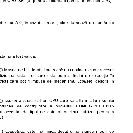
e în
CPU_SET(3)
pentru alocarea dinamică a unui set CPU).
returnează 0; în caz de eroare, ele returnează un număr de
tă nu a fost validă.
()) Masca de biți de afinitate
mask
nu conține niciun procesor
fizic pe sistem și care este permis firului de execuție în
tricții care pot fi impuse de mecanismul „
cpuset
” descris în
())
cpuset
a specificat un CPU care se afla în afara setului
pțiunea de configurare a nucleului
CONFIG_NR_CPUS
lui acceptat de tipul de date al nucleului utilizat pentru a
U).
())
cpusetsize
este mai mică decât dimensiunea măștii de