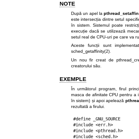
NOTE
După un apel la
pthread_setaffin
este intersecția dintre setul speci
în sistem. Sistemul poate restric
execuție dacă se utilizează meca
setul real de CPU-uri pe care va ru
Aceste funcții sunt implement
sched_getaffinity(2)
.
Un nou fir creat de
pthread_cr
creatorului său.
EXEMPLE
În următorul program, firul princ
masca de afinitate CPU pentru a in
în sistem) și apoi apelează
pthrea
rezultată a firului.
#define _GNU_SOURCE

#include <err.h>

#include <pthread.h>

#include <sched.h>
