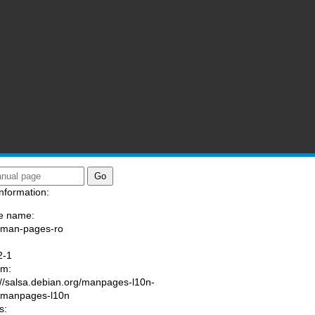
nformation:
e name:
/man-pages-ro
:
2-1
am:
://salsa.debian.org/manpages-l10n-
/manpages-l10n
s: