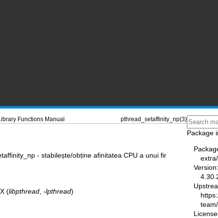
Library Functions Manual
pthread_setaffinity_np(3)
Package i
Packag
affinity_np - stabilește/obține afinitatea CPU a unui fir
extra
Version
4.30.
Upstre
X (
libpthread
,
-lpthread
)
https
team
License