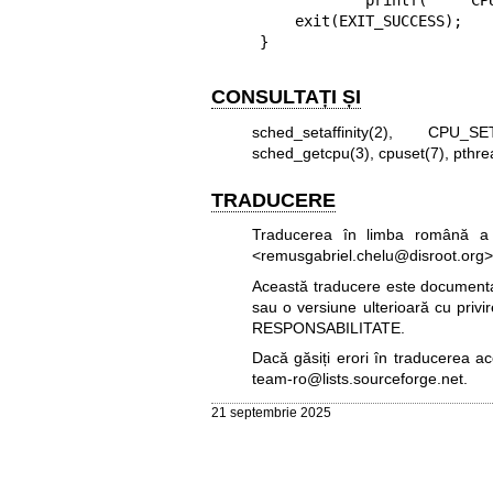
            printf("    CPU %zu\n", j);

    exit(EXIT_SUCCESS);

}
CONSULTAȚI ȘI
sched_setaffinity(2)
,
CPU_SET
sched_getcpu(3)
,
cpuset(7)
,
pthre
TRADUCERE
Traducerea în limba română a 
<remusgabriel.chelu@disroot.org>
Această traducere este documentați
sau o versiune ulterioară cu privi
RESPONSABILITATE.
Dacă găsiți erori în traducerea a
team-ro@lists.sourceforge.net
.
21 septembrie 2025