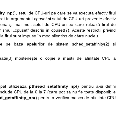
ity_np
(), setul de CPU-uri pe care se va executa efectiv firul
ficat în argumentul
cpuset
și setul de CPU-uri prezente efectiv
ționa și mai mult setul de CPU-uri pe care rulează firul de
nismul „cpuset” descris în
cpuset(7)
. Aceste restricții privind
la firul sunt impuse în mod silențios de către nucleu.
ate pe baza apelurilor de sistem
sched_setaffinity(2)
și
eate(3)
moștenește o copie a măștii de afinitate CPU a
ipal utilizează
pthread_setaffinity_np
() pentru a-și defini
clude CPU de la 0 la 7 (care pot să nu fie toate disponibile
d_getaffinity_np
() pentru a verifica masca de afinitate CPU