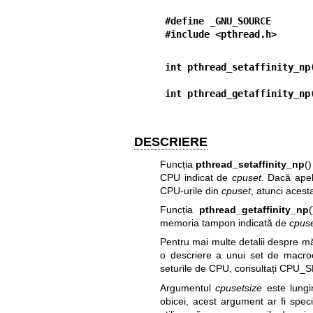
#define _GNU_SOURCE
#include <pthread.h>
int pthread_setaffinity_np
int pthread_getaffinity_np
DESCRIERE
Funcția
pthread_setaffinity_np
(
CPU indicat de
cpuset
. Dacă apel
CPU-urile din
cpuset
, atunci acest
Funcția
pthread_getaffinity_np
memoria tampon indicată de
cpus
Pentru mai multe detalii despre mă
o descriere a unui set de macroc
seturile de CPU, consultați
CPU_S
Argumentul
cpusetsize
este lungi
obicei, acest argument ar fi spec