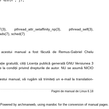
(3)
,
pthread_attr_setaffinity_np(3)
,
pthread_self(3)
,
ads(7)
,
sched(7)
acestui manual a fost făcută de Remus-Gabriel Chelu
e gratuită; citiți
Licența publică generală GNU Versiunea 3
re la condiții privind drepturile de autor. NU se asumă NICIO
cestui manual, vă rugăm să trimiteți un e-mail la
translation-
Pagini de manual de Linux 6.18
Powered by
archmanweb
, using
mandoc
for the conversion of manual pages.