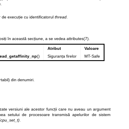
u.
ir de execuție cu identificatorul
thread
.
losiți în această secțiune, a se vedea
attributes(7)
.
Atribut
Valoare
ead_getaffinity_np
()
Siguranța firelor
MT-Safe
tabil) din denumiri.
izate versiuni ale acestor funcții care nu aveau un argument
nea setului de procesoare transmisă apelurilor de sistem
(cpu_set_t)
.