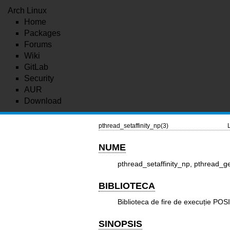
Arch Linux
Home
Packages
Forums
Wiki
GitLab
Security
AUR
Download
pthread_setaffinity_np(3)
NUME
pthread_setaffinity_np, pthread_get
BIBLIOTECA
Biblioteca de fire de execuție POSI
SINOPSIS