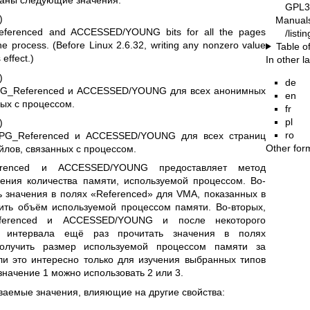
GPL3
)
Manual
eferenced and ACCESSED/YOUNG bits for all the pages
/list
he process. (Before Linux 2.6.32, writing any nonzero value
Table o
s effect.)
In other 
)
de
PG_Referenced и ACCESSED/YOUNG для всех анонимных
en
ных с процессом.
fr
pl
)
ro
 PG_Referenced и ACCESSED/YOUNG для всех страниц
Other for
лов, связанных с процессом.
erenced и ACCESSED/YOUNG предоставляет метод
ения количества памяти, используемой процессом. Во-
ь значения в полях «Referenced» для VMA, показанных в
чить объём используемой процессом памяти. Во-вторых,
ferenced и ACCESSED/YOUNG и после некоторого
го интервала ещё раз прочитать значения в полях
получить размер используемой процессом памяти за
ли это интересно только для изучения выбранных типов
значение 1 можно использовать 2 или 3.
аемые значения, влияющие на другие свойства: