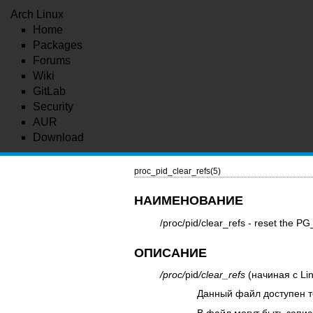
Arch Linux
Home
Packages
Forums
Wiki
GitLab
Security
AUR
Download
proc_pid_clear_refs(5)
НАИМЕНОВАНИЕ
/proc/pid/clear_refs - reset th
ОПИСАНИЕ
/proc/
pid
/clear_refs
(начиная с Lin
Данный файл доступен то
В файл могут быть запи