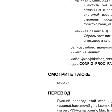
4 (начиная с Linux 3.11)
Очистить бит н
связанных с пр
системой восст
страницы проце
/proc/
pid
/clear_re
5 (начиная с Linux 4.0)
Сбрасывает пик 
в текущее значе
Запись любого значени
ничего не меняет.
Файл
/proc/
pid
/clear_refs
ядра
CONFIG_PROC_P
СМОТРИТЕ ТАКЖЕ
proc(5)
ПЕРЕВОД
Русский перевод этой страниц
<azamat.hackimov@gmail.com>, k
<silverdk99@gmail.com>, Max Is