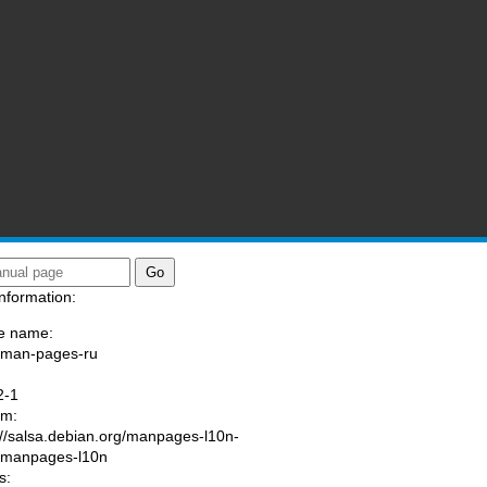
nformation:
e name:
/man-pages-ru
:
2-1
am:
://salsa.debian.org/manpages-l10n-
/manpages-l10n
s: