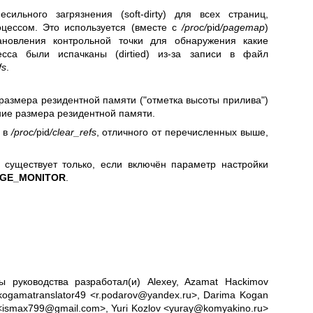
есильного загрязнения (soft-dirty) для всех страниц,
оцессом. Это используется (вместе с
/proc/
pid
/pagemap
)
ановления контрольной точки для обнаружения какие
сса были испачканы (dirtied) из-за записи в файл
fs
.
размера резидентной памяти ("отметка высоты прилива")
ние размера резидентной памяти.
я в
/proc/
pid
/clear_refs
, отличного от перечисленных выше,
существует только, если включён параметр настройки
AGE_MONITOR
.
ы руководства разработал(и) Alexey, Azamat Hackimov
ogamatranslator49 <r.podarov@yandex.ru>, Darima Kogan
 <ismax799@gmail.com>, Yuri Kozlov <yuray@komyakino.ru>