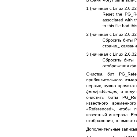
1 (начиная с Linux 2.6.22
Reset the PG_R
associated with t
to this file had thi
2 (начиная с Linux 2.6.32
Сбросить биты 
страниц, связан
3 (начиная с Linux 2.6.32
Сбросить биты
отображения фай
Очистка бит PG_Ref
приблизительного измер
первых, нужно прочитат
/proc/
pid
/smaps
, и полу
очистить биты PG_Re
известного временно
«Referenced», чтобы 
известный интервал. Ес
отображения, то вместо 
Дополнительные записыв