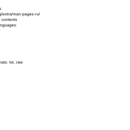
s:
ing/extra/man-pages-ru/
f contents
languages:
mats:
txt
,
raw