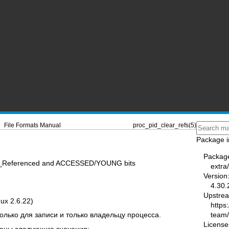
File Formats Manual
proc_pid_clear_refs(5)
Package i
Packag
e PG_Referenced and ACCESSED/YOUNG bits
extra
Version
4.30.
Upstre
ux 2.6.22)
https
team
лько для записи и только владельцу процесса.
License
саны следующие значения: