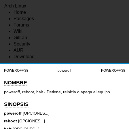
Arch Linux
Home
Packages
Forums
Wiki
GitLab
Security
AUR
Download
POWEROFF(8)
poweroff
POWEROFF(8)
NOMBRE
poweroff, reboot, halt - Detiene, reinicia o apaga el equipo.
SINOPSIS
poweroff
[OPCIONES...]
reboot
[OPCIONES...]
halt
[OPCIONES...]