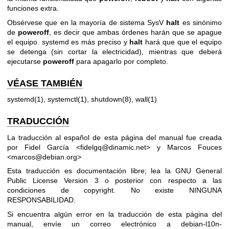
funciones extra.
Obsérvese que en la mayoría de sistema SysV
halt
es sinónimo
de
poweroff
, es decir que ambas órdenes harán que se apague
el equipo. systemd es más preciso y
halt
hará que que el equipo
se detenga (sin cortar la electricidad), mientras que deberá
ejecutarse
poweroff
para apagarlo por completo.
VÉASE TAMBIÉN
systemd(1)
,
systemctl(1)
,
shutdown(8)
,
wall(1)
TRADUCCIÓN
La traducción al español de esta página del manual fue creada
por Fidel García <fidelgq@dinamic.net> y Marcos Fouces
<marcos@debian.org>
Esta traducción es documentación libre; lea la
GNU General
Public License Version 3
o posterior con respecto a las
condiciones de copyright. No existe NINGUNA
RESPONSABILIDAD.
Si encuentra algún error en la traducción de esta página del
manual, envíe un correo electrónico a
debian-l10n-