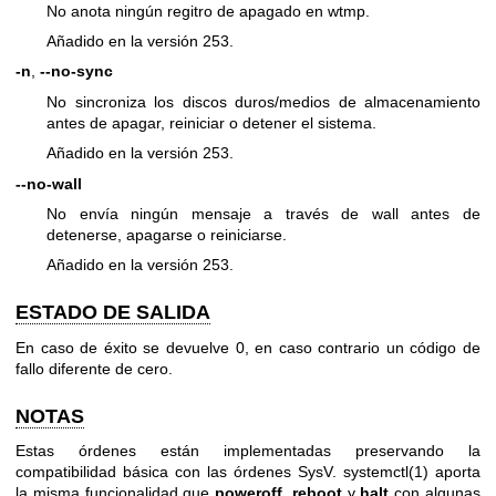
No anota ningún regitro de apagado en wtmp.
Añadido en la versión 253.
-n
,
--no-sync
No sincroniza los discos duros/medios de almacenamiento
antes de apagar, reiniciar o detener el sistema.
Añadido en la versión 253.
--no-wall
No envía ningún mensaje a través de wall antes de
detenerse, apagarse o reiniciarse.
Añadido en la versión 253.
ESTADO DE SALIDA
En caso de éxito se devuelve 0, en caso contrario un código de
fallo diferente de cero.
NOTAS
Estas órdenes están implementadas preservando la
compatibilidad básica con las órdenes SysV.
systemctl(1)
aporta
la misma funcionalidad que
poweroff
,
reboot
y
halt
con algunas