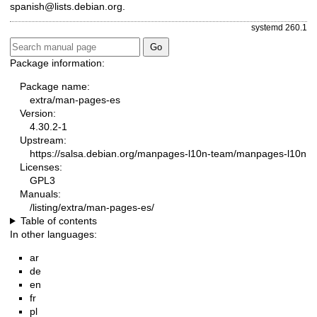
spanish@lists.debian.org
.
systemd 260.1
Package information:
Package name:
extra/man-pages-es
Version:
4.30.2-1
Upstream:
https://salsa.debian.org/manpages-l10n-team/manpages-l10n
Licenses:
GPL3
Manuals:
/listing/extra/man-pages-es/
Table of contents
In other languages:
ar
de
en
fr
pl