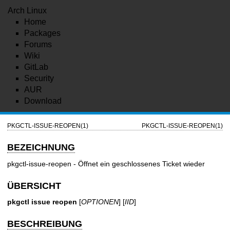
Arch Linux
Home
Packages
Forums
Wiki
GitLab
Security
AUR
Download
PKGCTL-ISSUE-REOPEN(1)
PKGCTL-ISSUE-REOPEN(1)
BEZEICHNUNG
pkgctl-issue-reopen - Öffnet ein geschlossenes Ticket wieder
ÜBERSICHT
pkgctl issue reopen
[
OPTIONEN
] [
IID
]
BESCHREIBUNG