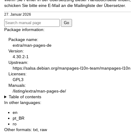
schicken Sie bitte eine E-Mail an die
Mailingliste der Übersetzer
.
27. Januar 2026
Package information:
Package name:
extra/man-pages-de
Version:
4.30.2-1
Upstream:
https://salsa.debian.org/manpages-l10n-team/manpages-l10n
Licenses:
GPL3
Manuals:
/listing/extra/man-pages-de/
Table of contents
In other languages:
en
pt_BR
ro
Other formats:
txt
,
raw