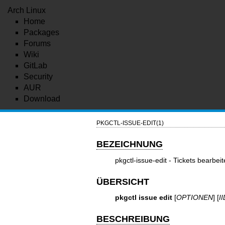
Arch Linux
Home
Packages
Forums
Wiki
GitLab
Security
AUR
Download
PKGCTL-ISSUE-EDIT(1)
BEZEICHNUNG
pkgctl-issue-edit - Tickets bearbe
ÜBERSICHT
pkgctl issue edit
[
OPTIONEN
] [
II
BESCHREIBUNG