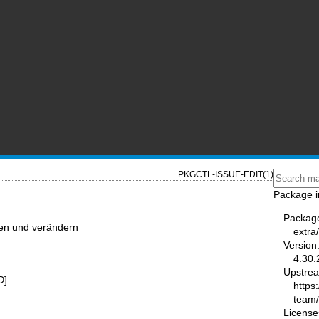
PKGCTL-ISSUE-EDIT(1)
Package i
Packag
iten und verändern
extra
Version
4.30.
Upstre
D
]
https
team
License