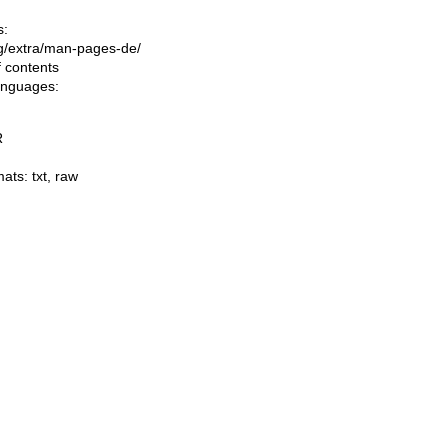
s:
ing/extra/man-pages-de/
f contents
languages:
R
mats:
txt
,
raw