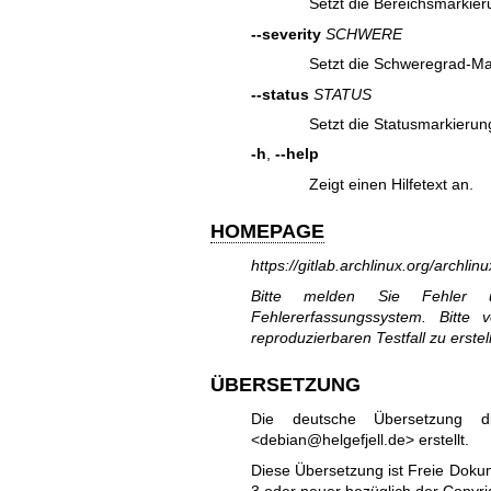
Setzt die Bereichsmarkier
--severity
SCHWERE
Setzt die Schweregrad-Mar
--status
STATUS
Setzt die Statusmarkierun
-h
,
--help
Zeigt einen Hilfetext an.
HOMEPAGE
https://gitlab.archlinux.org/archlin
Bitte melden Sie Fehler u
Fehlererfassungssystem. Bitte
reproduzierbaren Testfall zu erstel
ÜBERSETZUNG
Die deutsche Übersetzung d
<debian@helgefjell.de> erstellt.
Diese Übersetzung ist Freie Dokum
3
oder neuer bezüglich der Copy