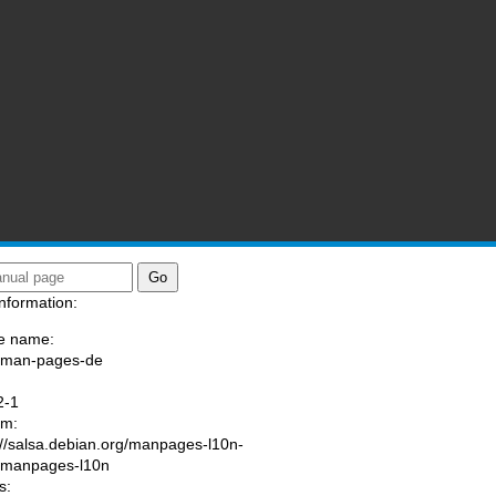
nformation:
e name:
/man-pages-de
:
2-1
am:
://salsa.debian.org/manpages-l10n-
/manpages-l10n
s: