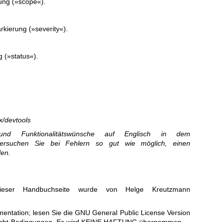
ung (»scope«).
kierung (»severity«).
g (»status«).
ux/devtools
nd Funktionalitätswünsche auf Englisch in dem
 versuchen Sie bei Fehlern so gut wie möglich, einen
len.
ieser Handbuchseite wurde von Helge Kreutzmann
entation; lesen Sie die
GNU General Public License Version
right-Bedingungen. Es wird KEINE HAFTUNG übernommen.