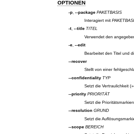
OPTIONEN
-p
,
--package
PAKETBASIS
Interagiert mit
PAKETBAS
-t
,
--title
TITEL
Verwendet den angegebenen
-e
,
--edit
Bearbeitet den Titel und d
--recover
Stellt von einer fehlgesc
--confidentiality
TYP
Setzt die Vertraulichkeit (»
--priority
PRIORITÄT
Setzt die Prioritätsmarkier
--resolution
GRUND
Setzt die Auflösungsmarki
--scope
BEREICH