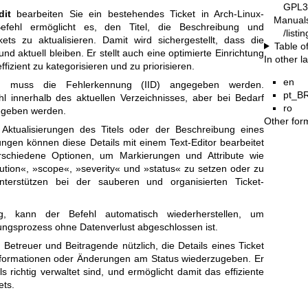
GPL3
dit
bearbeiten Sie ein bestehendes Ticket in Arch-Linux-
Manual
Befehl ermöglicht es, den Titel, die Beschreibung und
/list
kets zu aktualisieren. Damit wird sichergestellt, dass die
Table o
nd aktuell bleiben. Er stellt auch eine optimierte Einrichtung
In other 
ffizient zu kategorisieren und zu priorisieren.
en
, muss die Fehlerkennung (IID) angegeben werden.
pt_B
l innerhalb des aktuellen Verzeichnisses, aber bei Bedarf
ro
egeben werden.
Other for
e Aktualisierungen des Titels oder der Beschreibung eines
ungen können diese Details mit einem Text-Editor bearbeitet
erschiedene Optionen, um Markierungen und Attribute wie
solution«, »scope«, »severity« und »status« zu setzen oder zu
unterstützen bei der sauberen und organisierten Ticket-
ug, kann der Befehl automatisch wiederherstellen, um
tungsprozess ohne Datenverlust abgeschlossen ist.
 Betreuer und Beitragende nützlich, die Details eines Ticket
nformationen oder Änderungen am Status wiederzugeben. Er
ails richtig verwaltet sind, und ermöglicht damit das effiziente
ets.