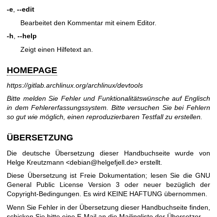
-e
,
--edit
Bearbeitet den Kommentar mit einem Editor.
-h
,
--help
Zeigt einen Hilfetext an.
HOMEPAGE
https://gitlab.archlinux.org/archlinux/devtools
Bitte melden Sie Fehler und Funktionalitätswünsche auf Englisch
in dem Fehlererfassungssystem. Bitte versuchen Sie bei Fehlern
so gut wie möglich, einen reproduzierbaren Testfall zu erstellen.
ÜBERSETZUNG
Die deutsche Übersetzung dieser Handbuchseite wurde von
Helge Kreutzmann <debian@helgefjell.de> erstellt.
Diese Übersetzung ist Freie Dokumentation; lesen Sie die
GNU
General Public License Version 3
oder neuer bezüglich der
Copyright-Bedingungen. Es wird KEINE HAFTUNG übernommen.
Wenn Sie Fehler in der Übersetzung dieser Handbuchseite finden,
schicken Sie bitte eine E-Mail an die
Mailingliste der Übersetzer
.