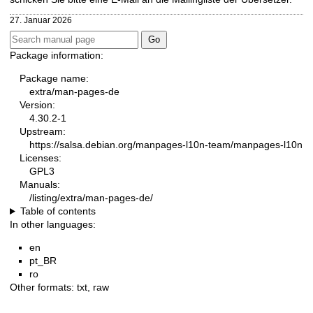
27. Januar 2026
Package information:
Package name:
extra/man-pages-de
Version:
4.30.2-1
Upstream:
https://salsa.debian.org/manpages-l10n-team/manpages-l10n
Licenses:
GPL3
Manuals:
/listing/extra/man-pages-de/
Table of contents
In other languages:
en
pt_BR
ro
Other formats:
txt
,
raw