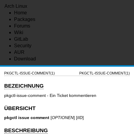
Arch Linux
Home
Packages
Forums
Wiki
GitLab
Security
AUR
Download
PKGCTL-ISSUE-COMMENT(1)
PKGCTL-ISSUE-COMMENT(1)
BEZEICHNUNG
pkgctl-issue-comment - Ein Ticket kommentieren
ÜBERSICHT
pkgctl issue comment
[
OPTIONEN
] [
IID
]
BESCHREIBUNG