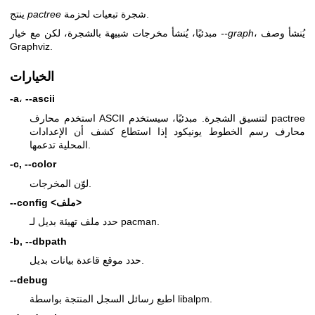
شجرة تبعيات لحزمة.
pactree
ينتج
، يُنشأ وصف
--graph
مبدئيًا، يُنشأ مخرجات شبيهة بالشجرة، لكن مع خيار
Graphviz.
الخيارات
-a
،
--ascii
استخدم محارف ASCII لتنسيق الشجرة. مبدئيًا، سيستخدم pactree
محارف رسم الخطوط يونيكود إذا استطاع كشف أن الإعدادات
المحلية تدعمها.
-c, --color
لوّن المخرجات.
--config <ملف>
حدد ملف تهيئة بديل لـ pacman.
-b, --dbpath
حدد موقع قاعدة بيانات بديل.
--debug
اطبع رسائل السجل المنتجة بواسطة libalpm.