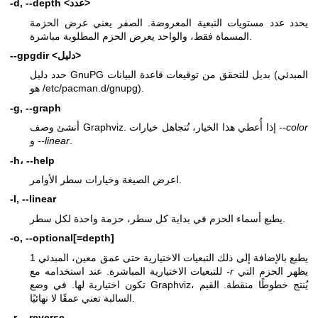
-d, --depth <عدد>
يحدد عدد مستويات التبعية المعروضة. الصفر يعني عرض الحزمة
المسماة فقط، والواحد يعرض الحزم المطلوبة مباشرة.
--gpgdir <دليل>
حدد دليل GnuPG بديل للتحقق من توقيعات قاعدة البيانات (المبدئي
هو /etc/pacman.d/gnupg).
-g, --graph
--color
أنشئ وصف Graphviz. إذا أُعطي هذا الخيار، تُتجاهل خيارات
.
--linear
و
-h، --help
اعرض الصيغة وخيارات سطر الأوامر.
-l, --linear
يطبع أسماء الحزم في بداية كل سطر، حزمة واحدة لكل سطر.
-o, --optional[=depth]
يطبع بالإضافة إلى ذلك التبعيات الاختيارية حتى عمق معين، المبدئي 1
يظهر الحزم التي
-r
للتبعيات الاختيارية المباشرة. عند استخدامه مع
تكون اختيارية لها. في وضع Graphviz، يُنتج خطوطًا منقطة. القيم
السالبة تعني عمقًا لا نهائيًا.
-r, --reverse