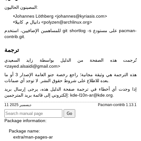
المصينون الحاليون:
•Johannes Löthberg <johannes@kyriasis.com>
•دانيال م. كابيلا <polyzen@archlinux.org>
للمساهمين الإضافيين، استخدم git shortlog -s على مستودع pacman-
contrib.git.
ترجمة
تُرجمت هذه الصفحة من الدليل بواسطة زايد السعيدي
<zayed.alsaidi@gmail.com>
هذه الترجمة هي وثيقة مجانية؛ راجع
رخصة جنو العامة الإصدار 3
أو ما
بعده للاطلاع على شروط حقوق النشر. لا توجد أي ضمانات.
إذا وجدت أي أخطاء في ترجمة صفحة الدليل هذه، يرجى إرسال بريد
.
kde-l10n-ar@kde.org
إلكتروني إلى قائمة بريد المترجمين:
Pacman-contrib 1.13.1
11 ديسمبر 2025
Package information:
Package name:
extra/man-pages-ar