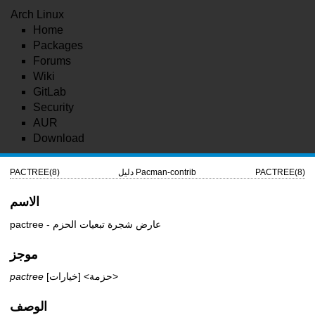
Arch Linux
Home
Packages
Forums
Wiki
GitLab
Security
AUR
Download
PACTREE(8)
دليل Pacman-contrib
PACTREE(8)
الاسم
pactree - عارض شجرة تبعيات الحزم
موجز
[خيارات] <حزمة>
pactree
الوصف