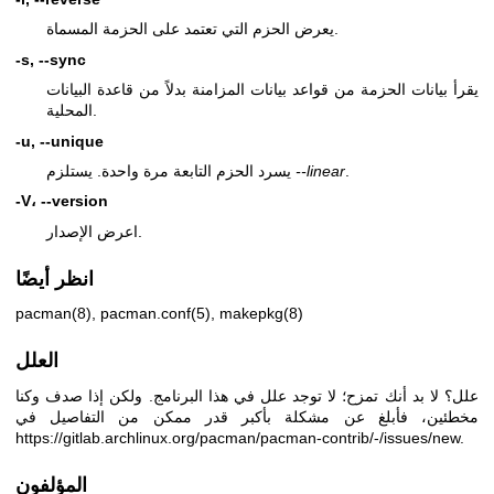
يعرض الحزم التي تعتمد على الحزمة المسماة.
-s, --sync
يقرأ بيانات الحزمة من قواعد بيانات المزامنة بدلاً من قاعدة البيانات
المحلية.
-u, --unique
.
--linear
يسرد الحزم التابعة مرة واحدة. يستلزم
-V، --version
اعرض الإصدار.
انظر أيضًا
pacman(8)
,
pacman.conf(5)
,
makepkg(8)
العلل
علل؟ لا بد أنك تمزح؛ لا توجد علل في هذا البرنامج. ولكن إذا صدف وكنا
مخطئين، فأبلغ عن مشكلة بأكبر قدر ممكن من التفاصيل في
https://gitlab.archlinux.org/pacman/pacman-contrib/-/issues/new
.
المؤلفون