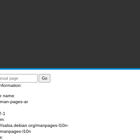
nformation:
e name:
/man-pages-ar
:
2-1
am:
://salsa.debian.org/manpages-l10n-
/manpages-l10n
s: