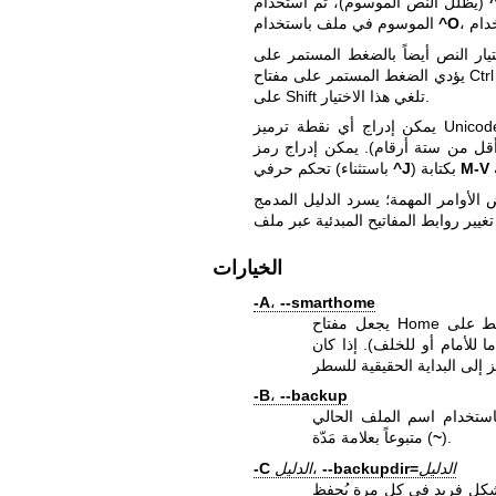
(يُظلل النص الموسوم)، ثم استخدام
^O
الموسوم في ملف باستخدام
لضغط المستمر على Shift أثناء استخدام مفاتيح الأسهم.
يؤدي الضغط المستمر على مفتاح Ctrl أو Alt أيضاً إلى زيادة سرعة الحركة. أي حركة للمؤشر دون الضغط
على Shift تلغي هذا الاختيار.
قل من ستة أرقام). يمكن إدراج رمز
M-V
) بكتابة
^J
تحكم حرفي (باستثناء
الخيارات
-A
،
--smarthome
يجعل مفتاح Home أكثر ذكاءً. عند الضغط على Home في أي مكان باستثناء البداية الفعلية
 للأمام أو للخلف). إذا كان
-B
،
--backup
استخدام اسم الملف الحالي
).
~
متبوعاً بعلامة مَدّة (
الدليل
--backupdir=
،
الدليل
-C
شكل فريد في كل مرة يُحفظ