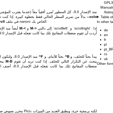
GPL3
Manual
منذ الإصدار 9.0، كل السطور تُمرر أفقياً معاً (عندما يقترب
/list
--solo
بدلاً من تمرير السطر الحالي فقط بخطوة كبيرة. إذا كنت تفضل السلوك القديم، يمكنك استخدام
Table o
الخاص بك.
nanorc
في ملف
oll
In other 
إلى دالتي `scrollleft` و `scrollright`. إذا
M->
و
M-<
أيضاً منذ الإصدار 9.0، أُعيد تعيين ضغطات المفاتيح
de
أردت أن تقوم ضغطات المفاتيح تلك بما كانت تفعله قبل الإصدار 9.0، أضف هذين السطرين في نهاية ملف
en
fr
pl
pt_B
ro
يبدأ بحثاً للخلف، و
^B
بحثاً للأمام، و
^F
منذ الإصدار 8.0، ولتكون الواجهة صديقة للمبتدئين، يبدأ الاختصار
uk
يبحث عن التكرار التالي للخلف. إذا كنت تريد أن تقوم
M-B
يبحث عن التكرار التالي للأمام، و
Other for
ضغطات المفاتيح تلك بما كانت تفعله قبل الإصدار 8.0، أضف السطور الأربعة التالية في نهاية ملف