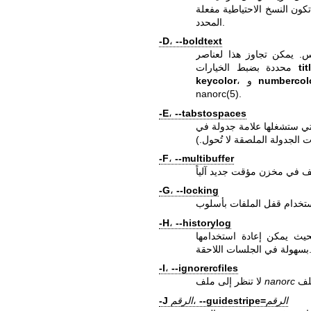
المحدد.
-D
،
--boldtext
وس. يمكن تجاوز هذا لعناصر
ti
محددة بضبط الخيارات
numbercol
، و
keycolor
nanorc(5)
.
-E
،
--tabstospaces
تي ستشغلها علامة جدولة في
 الجدولة الملصقة لا تُحول.)
-F
،
--multibuffer
-G
،
--locking
-H
،
--historylog
يث يمكن إعادة استخدامها
ي الجلسات اللاحقة.
-I
،
--ignorercfiles
nanorc
لا تنظر إلى ملف
الرقم
--guidestripe=
،
الرقم
-J