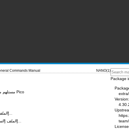
neral Commands Manual
NANO(1)
Package i
Packag
nano - محرر نصوص آخر لـ Nano، مستلهم من Pico
extra
Version
4.30.
Upstre
]...
المل
https
team
]...
الملف
]
الس
License