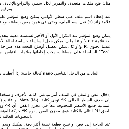
وترقيم الأسطر، واللف الناعم للأسطر الطويلة.
عند إعطاء اسم ملف على سطر الأوامر، يمكن وضع المؤشر عل
علامة زائد (
+
) قبل اسم الملف، وحتى في عمود معين بإضافته مع فا
يمكن وضع المؤشر عند التكرار الأول أو الأخير لسلسلة معينة بتحد
بعد علامة
+
.
r
و/أو
c
الملف. يمكن جعل السلسلة حساسة لحالة الأحرف و/أو تفسيرها كتعبير نمطي بإدراج
. عندما تحتوي
R
و/أو
C
يمكن تعطيل أوضاع البحث هذه صراحةً باستخدام البديل الكبير لتلك الأحرف:
السلسلة على مسافات، يجب إحاطتها بعلامات اقتباس. مثال: 
البيانات من الدخل القياسي.
nano
) بدلاً من اسم الملف، فسيقرأ
كحالة خاصة: إذا أُعطيت 
إدخال النص والتنقل في الملف أمر مباشر: كتابة الأحرف واستخدام
إلى حذف السطر الحالي
^K
الأوامر باستخدام مفتاحي Control (^) و Alt أو Meta (M-). تؤدي كتابة
المتتالية جميع الأسطر المحذوفة معاً في مخزن القص. أي
^K
ووضعه في مخزن القص. تضع ضغطات
بلصق
^U
التالي بالكتابة فوق مخزن القص. يقوم
^K
حركة للمؤشر أو تنفيذ أي أمر آخر يؤدي إلى قيام
المحتويات الحالية لمخزن القص عند موضع المؤشر الحالي.
عند الحاجة إلى قص أو نسخ قطعة نصية أكثر دقة، يمكنك وسم بدا