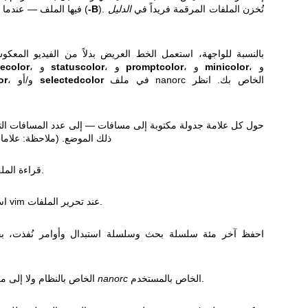
). تُخزن الملفات المرقمة فريداً في
الدليل
-B
فيها الملف — عندما تكون النسخ الاحتياطية مفعلة (
بالنسبة للواجهة، استعمل الخط العريض بدلاً من الفيديو المعك
، و
minicolor
، و
promptcolor
، و
statuscolor
، و
tlecolor
في ملف nanorc الخاص بك. انظر
selectedcolor
، و/أو
or
حول كل علامة جدولة مكتوبة إلى مسافات — إلى عدد المسافات ال
ذلك الموضع. (ملاحظة: علامات
قراءة الملف في مخزن مؤقت جديد آلياً.
استخدام قفل الملفات بأسلوب vim عند تحرير الملفات.
احفظ آخر مئة سلسلة بحث وسلسلة استبدال وأوامر نُفذت، بح
بسهولة ف
الخاص بالمستخدم.
nanorc
الخاص بالنظام ولا إلى ملف