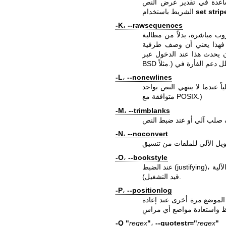
ير عرض النص. (يمكن تغيير لون
set strip
الشريط باستخدام
-K
،
--rawsequences
ا عند الدخول عبر ssh إلى جهاز
-L
،
--nonewlines
ي النص بواحد. (قد يتسبب هذا في حفظ ملفات نصية غير
متوافقة مع POSIX.)
-M
،
--trimblanks
-N
،
--noconvert
-O
،
--bookstyle
عند الضبط (justifying)، عامل أي سطر يبدأ بمساحة فارغة كبداية لفقرة (ما لم يكن الإزاحة الآلية
قيد التشغيل).
-P
،
--positionlog
ذلك الموضع مرة أخرى عند إعادة
-Q "
regex
"
،
--quotestr="
regex
"