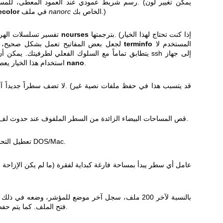
رسم شريط عمودي عند العمود المعطى، للمساعدة في تقد
الخاص بك.)
nanorc
في ملف
ecolor
بترجمتها. (إذا كنت تحتاج لهذا الخيار
ncurses
تفسير تسلسلات الهروب مباشرة، بدلاً من مطالبة
المستخدم لا
terminfo
لجعل بعض المفاتيح تعمل بشكل صحيح، فهذا يعني أن وصف طرفية
يتطابق تماماً مع السلوك الفعلي لطرفيتك. يمكن أن يحدث هذ
.
nano
BSD مثلاً.) استخدام هذا الخيار يعطل دعم الفأرة في
لا تضف سطراً جديداً آلياً عندما لا ينته
قص المساحات البيضاء الزائدة من السطر الملفوف عند حدوث لف صلب آلي أو عند ضبط النص.
تعطيل التحويل الآلي للملفات من تنسيق DOS/Mac.
بالنسبة لآخر 200 ملف، سجل آخر موضع للمؤشر، وضعه في 
فتح الملف. كما يتم حفظ واستعادة مواضع أي مراسٍ.