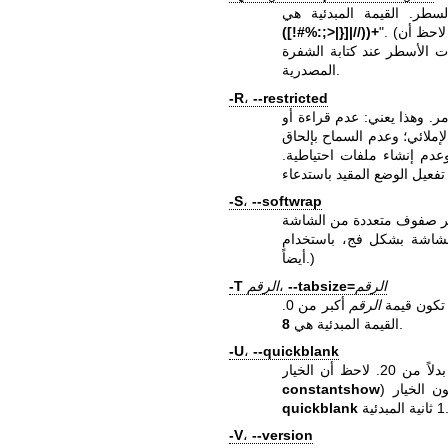
حظ أن
([!#%:;>|}]|//))+
ت الأسطر عند كتابة الشفرة
المصدرية.
-R
،
--restricted
ر. وهذا يعني: عدم قراءة أو
لإملائي؛ وعدم السماح بإلحاق
دم إنشاء ملفات احتياطية.
-S
،
--softwrap
 من الشاشة. (يمكنك جعل هذا اللف
أيضاً.)
الرقم
--tabsize=
،
الرقم
-T
تكون قيمة
الرقم
أكبر من 0.
.
القيمة المبدئية هي
8
-U
،
--quickblank
constantshow
quickblank
-V
،
--version