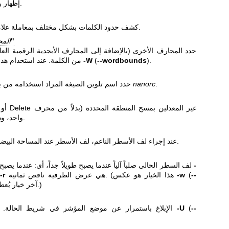
إظهار رقم الإصدارة الحالية والخروج.
كشف حدود الكلمات بشكل مختلف بمعاملة علامات الترقيم كجزء من الكلمة.
"
الم
حدد المحارف الأخرى (بالإضافة إلى المحارف الأبجدية الرقمية العاد
).
--wordbounds
(
-W
من الكلمة. عند استخدام هذا الخيار، ربما ترغب في حذف
.
nanorc
حدد اسم تلوين الصيغة المراد استخدامه من بين الصيغ المعرفة في ملفات
واحد، ودون التأثير على مخزن القص).
عند إجراء لف الأسطر الناعم، لف الأسطر عند المساحة البيضاء بدلاً من حافة الشاشة دائماً.
-
لف السطر الحالي صلباً آلياً عندما يصبح طويلاً جداً، أي: عندما يصبح أعرض من القيمة المعطاة بـ
--
(
-w
هي عرض الطرفية ناقص ثمانية. (هذا الخيار هو عكس
-r
) — آخر خيار يُعطى هو الذي يُنفذ.)
--
(
-U
الإبلاغ باستمرار عن موضع المؤشر في شريط الحالة. لاحظ أن هذا يتجاوز الخيار