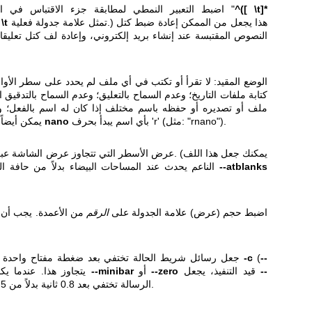
^([ \t]*
اضبط التعبير النمطي لمطابقة جزء الاقتباس في السطر. القيمة المبدئية هي "
تمثل علامة جدولة فعلية.) هذا يجعل من الممكن إعادة ضبط كتل
\t
". (لا
النصوص المقتبسة عند إنشاء بريد إلكتروني، وإعادة لف كتل تعليقا
الوضع المقيد: لا تقرأ أو تكتب في أي ملف لم يحدد على سطر الأوام
كتابة ملفات التاريخ؛ وعدم السماح بالتعليق؛ وعدم السماح بالتدقيق ا
ملف أو تصديره أو حفظه باسم مختلف إذا كان له اسم بالفعل؛ وع
بأي اسم يبدأ بحرف 'r' (مثل: "rnano").
nano
يمكن أيضاً تفعيل الوضع المقيد باستدعاء
عرض الأسطر التي تتجاوز عرض الشاشة عبر صفوف متعددة
--atblanks
الناعم يحدث عند المساحات البيضاء بدلاً من حافة الشاشة بشكل فج، باستخدام
اضبط حجم (عرض) علامة الجدولة على
الرقم
من الأعمدة. يجب أن 
--
(
-c
جعل رسائل شريط الحالة تختفي بعد ضغطة مفتاح واحدة بدلاً من 20. لاحظ أن الخيار
--
قيد التنفيذ، يجعل
--zero
أو
--minibar
) يتجاوز هذا. عندما يكون الخيار
الرسالة تختفي بعد 0.8 ثانية بدلاً من 1.5 ثانية المبدئية.