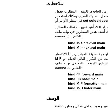
ملاحظات
 المؤشر من الحافة)، بالمقدار المطلوب فقط،
set solosidescr
في سطر الأوامر أو
الخاص بك:
nanorc
bind M-< prevbuf main
bind M-> nextbuf main
M-F
الخاص بك:
nanorc
bind ^F forward main
bind ^B back main
bind M-F formatter main
bind M-B linter main
الوصف
محرر نصوص صغير وودود. يحاكي شكل ومظهر Pico، لكنه برمجية حرة، ويطبق العديد من الميزات
nano