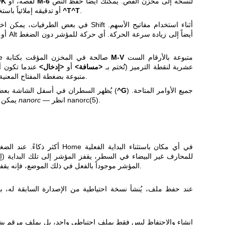
لنسخه إلى مخزن القص. يمكنك أيضاً حفظ النص
M-6
لقصه، أو
^K
.
^T^T
، أو تدقيقه إملائياً باستخدام
في بعض الطرفيات، يمكن اختيار النص أيضاً با
متبوعة بالأرقام الست
M-V
يمكن إدراج أي نقطة ترميز Unicode صالحة في المخزن المؤقت بكتابة
عشرية لنقطة الترميز (تُختم بـ
<مسافة>
أو
<إدخال>
عندما تكون أ
متبوعة بضغطة المفتاح المعنية.
) جميع الأوامر المتاحة.
^G
يُظهر السطران في أسفل الشاشة بعض الأوامر المهمة؛ يسرد الدليل المدمج (
.
nanorc(5)
— انظر
nanorc
يمكن تغيير روابط المفاتيح المبدئية عبر ملف
للمحارف غير البيضاء في السطر، يقفز المؤشر إلى تلك البداية (إما
المؤشر موجوداً بالفعل في ذلك الموضع، فإنه يقفز إلى البداية الحقيقية للسطر.
عند حفظ ملف، يُنشأ نسخة احتياطية من الإصدارة السابقة له، ب
إنشاء والاحتفاظ ليس فقط بملف احتياطي واحد، بل بملف مرقم ب