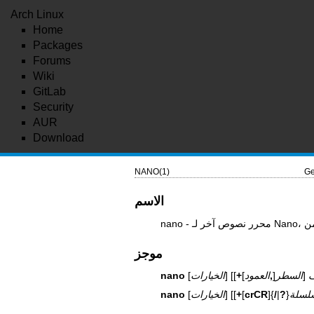
Arch Linux
Home
Packages
Forums
Wiki
GitLab
Security
AUR
Download
NANO(1)
Ge
الاسم
موجز
ف
]]
السطر
[
,
العمود
+
] [[
الخيارات
[
nano
لسلة
}
?
|
/
]{
crCR
[
+
] [[
الخيارات
[
nano