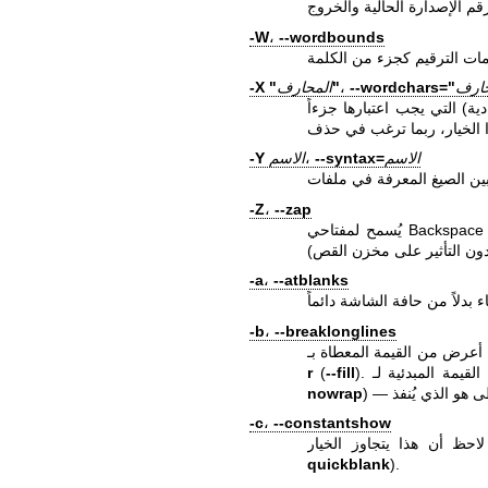
-W
،
--wordbounds
حارف
--wordchars="
،
"
المحارف
-X "
ية) التي يجب اعتبارها جزءاً
الاسم
--syntax=
،
الاسم
-Y
-Z
،
--zap
يُسمح لمفتاحي Backspace أو Delete غير المعدلين بمسح المنطقة المحددة (بدلاً من محرف
-a
،
--atblanks
-b
،
--breaklonglines
). القيمة المبدئية لـ
--fill
(
r
nowrap
-c
،
--constantshow
quickblank
).