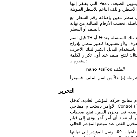
التي يفتقر إليها Pico، مثل: فتح ملفات متعددة، والتمرير لكل سطر، والتراجع/الإعادة، وتلوين الصيغة،
ى سطر معين بإضافة رقم السطر مع
صلة. تحسب الأرقام السالبة من نهاية
الملف أو السطر.
يد تلك السلسلة بعد
+/
أو
+?
قبل اسم
لفتح ملف عند أول تكرار لكلمة "Foo"،
ستقوم بـ:
الملف
nano +c/Foo
شرطة (
-
التحرير
 مفاتيح حركة المؤشر العادية. تُدخل
يتها بـ
^6
، ونقل المؤشر إلى نهايتها