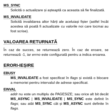
MS_SYNC
Solicită o actualizare și așteaptă ca aceasta să fie finalizată.
MS_INVALIDATE
Solicită invalidarea altor hărți ale aceluiași fișier (astfel încât
acestea să poată fi actualizate cu valorile noi care tocmai au
fost scrise).
VALOAREA RETURNATĂ
În caz de succes, se returnează zero. În caz de eroare, se
returnează -1, iar
errno
este configurată pentru a indica eroarea.
ERORI-IEȘIRE
EBUSY
MS_INVALIDATE
a fost specificat în
flags
și există o blocare
a memoriei pentru intervalul de adrese specificat.
EINVAL
addr
nu este un multiplu de PAGESIZE; sau orice alt bit decât
MS_ASYNC
|
MS_INVALIDATE
|
MS_SYNC
este definit în
flags
; sau atât
MS_SYNC
cât și
MS_ASYNC
sunt definite în
flags
.