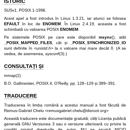
ISTORIC
SUSv1, POSIX.1-1996.
Acest apel a fost introdus în Linux 1.3.21, iar atunci se folosea
EFAULT
în loc de
ENOMEM
. În Linux 2.4.19, aceasta a fost
schimbată cu valoarea POSIX
ENOMEM
.
Pe sistemele POSIX pe care este disponibil
msync
(), atât
_POSIX_MAPPED_FILES
, cât și
_POSIX_SYNCHRONIZED_IO
sunt definite în
<unistd.h>
la o valoare mai mare decât 0. (A se
vedea, de asemenea,
sysconf(3)
.)
CONSULTAȚI ȘI
mmap(2)
B.O. Gallmeister, POSIX.4, O'Reilly, pp. 128–129 și 389–391.
TRADUCERE
Traducerea în limba română a acestui manual a fost făcută de
Remus-Gabriel Chelu <remusgabriel.chelu@disroot.org>
Această traducere este documentație gratuită; citiți
Licența publică
generală GNU Versiunea 3
sau o versiune ulterioară cu privire la
condiții privind drepturile de autor. NU se asumă NICIO