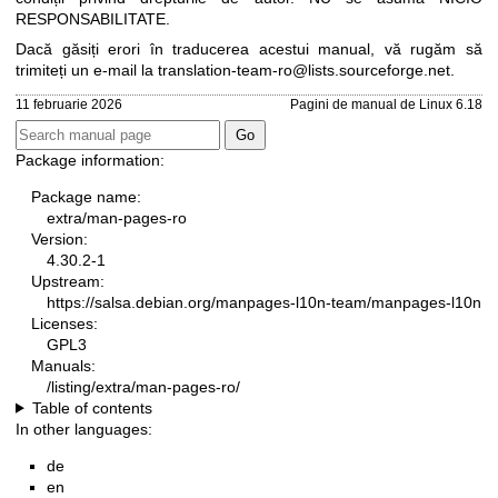
RESPONSABILITATE.
Dacă găsiți erori în traducerea acestui manual, vă rugăm să
trimiteți un e-mail la
translation-team-ro@lists.sourceforge.net
.
11 februarie 2026
Pagini de manual de Linux 6.18
Package information:
Package name:
extra/man-pages-ro
Version:
4.30.2-1
Upstream:
https://salsa.debian.org/manpages-l10n-team/manpages-l10n
Licenses:
GPL3
Manuals:
/listing/extra/man-pages-ro/
Table of contents
In other languages:
de
en