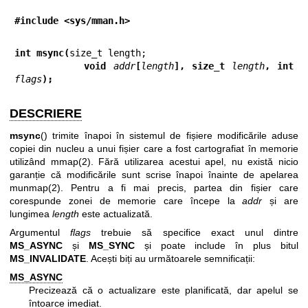
#include <sys/mman.h>
int msync(
          void 
addr
[
length
], size_t 
length
, int 
flags
);
DESCRIERE
msync
() trimite înapoi în sistemul de fișiere modificările aduse
copiei din nucleu a unui fișier care a fost cartografiat în memorie
utilizând
mmap(2)
. Fără utilizarea acestui apel, nu există nicio
garanție că modificările sunt scrise înapoi înainte de apelarea
munmap(2)
. Pentru a fi mai precis, partea din fișier care
corespunde zonei de memorie care începe la
addr
și are
lungimea
length
este actualizată.
Argumentul
flags
trebuie să specifice exact unul dintre
MS_ASYNC
și
MS_SYNC
și poate include în plus bitul
MS_INVALIDATE
. Acești biți au următoarele semnificații:
MS_ASYNC
Precizează că o actualizare este planificată, dar apelul se
întoarce imediat.