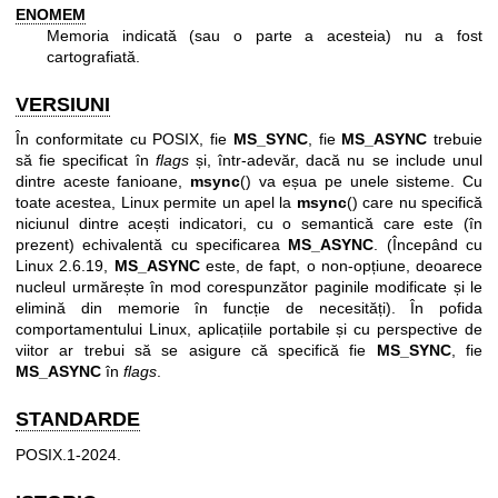
ENOMEM
Memoria indicată (sau o parte a acesteia) nu a fost
cartografiată.
VERSIUNI
În conformitate cu POSIX, fie
MS_SYNC
, fie
MS_ASYNC
trebuie
să fie specificat în
flags
și, într-adevăr, dacă nu se include unul
dintre aceste fanioane,
msync
() va eșua pe unele sisteme. Cu
toate acestea, Linux permite un apel la
msync
() care nu specifică
niciunul dintre acești indicatori, cu o semantică care este (în
prezent) echivalentă cu specificarea
MS_ASYNC
. (Începând cu
Linux 2.6.19,
MS_ASYNC
este, de fapt, o non-opțiune, deoarece
nucleul urmărește în mod corespunzător paginile modificate și le
elimină din memorie în funcție de necesități). În pofida
comportamentului Linux, aplicațiile portabile și cu perspective de
viitor ar trebui să se asigure că specifică fie
MS_SYNC
, fie
MS_ASYNC
în
flags
.
STANDARDE
POSIX.1-2024.