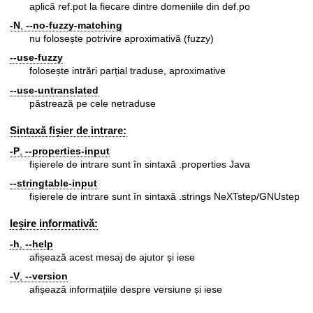
aplică ref.pot la fiecare dintre domeniile din def.po
-N
,
--no-fuzzy-matching
nu folosește potrivire aproximativă (fuzzy)
--use-fuzzy
folosește intrări parțial traduse, aproximative
--use-untranslated
păstrează pe cele netraduse
Sintaxă fișier de intrare:
-P
,
--properties-input
fișierele de intrare sunt în sintaxă .properties Java
--stringtable-input
fișierele de intrare sunt în sintaxă .strings NeXTstep/GNUstep
Ieșire informativă:
-h
,
--help
afișează acest mesaj de ajutor și iese
-V
,
--version
afișează informațiile despre versiune și iese