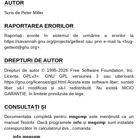
AUTOR
Scris de Peter Miller.
RAPORTAREA ERORILOR
Raportați erorile în sistemul de urmărire a erorilor la
https://savannah.gnu.org/projects/gettext
sau prin e-mail la <bug-
gettext@gnu.org>.
DREPTURI DE AUTOR
Drepturi de autor © 1995-2026 Free Software Foundation, Inc.
Licența GPLv3+: GNU GPL versiunea 3 sau ulterioară
https://gnu.org/licenses/gpl.html
Acesta este software liber: sunteți
liber să-l modificați și să-l redistribuiți. Nu există NICIO
GARANȚIE, în limitele prevăzute de lege.
CONSULTAȚI ȘI
Documentația completă pentru
msgcmp
este menținută ca un
manual Texinfo. Dacă programele
info
și
msgcmp
sunt instalate
corespunzător în calculatorul dvs., comanda
info msgcmp