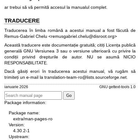
ar trebui să vă permită accesul la manualul complet.
TRADUCERE
Traducerea în limba română a acestui manual a fost făcută de
Remus-Gabriel Chelu <remusgabriel.chelu@disroot.org>
Această traducere este documentație gratuită; citiți
Licența publică
generală GNU Versiunea 3
sau o versiune ulterioară cu privire la
condiții privind drepturile de autor. NU se asumă NICIO
RESPONSABILITATE.
Dacă găsiți erori în traducerea acestui manual, vă rugăm să
trimiteți un e-mail la
translation-team-ro@lists.sourceforge.net
.
ianuarie 2026
GNU gettext-tools 1.0
Package information:
Package name:
extra/man-pages-ro
Version:
4.30.2-1
Upstream: