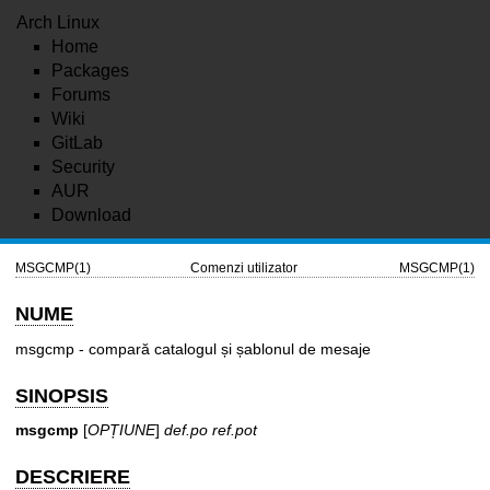
Arch Linux
Home
Packages
Forums
Wiki
GitLab
Security
AUR
Download
MSGCMP(1)
Comenzi utilizator
MSGCMP(1)
NUME
msgcmp - compară catalogul și șablonul de mesaje
SINOPSIS
msgcmp
[
OPȚIUNE
]
def.po ref.pot
DESCRIERE