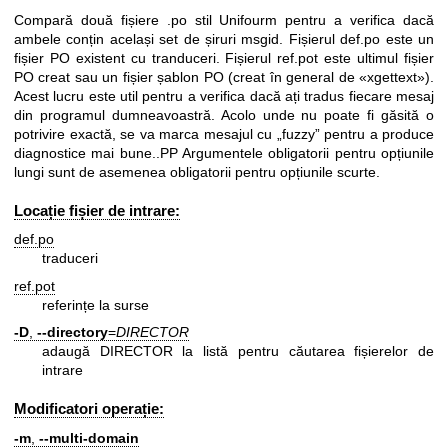
Compară două fișiere .po stil Unifourm pentru a verifica dacă
ambele conțin același set de șiruri msgid. Fișierul def.po este un
fișier PO existent cu tranduceri. Fișierul ref.pot este ultimul fișier
PO creat sau un fișier șablon PO (creat în general de «xgettext»).
Acest lucru este util pentru a verifica dacă ați tradus fiecare mesaj
din programul dumneavoastră. Acolo unde nu poate fi găsită o
potrivire exactă, se va marca mesajul cu „fuzzy” pentru a produce
diagnostice mai bune..PP Argumentele obligatorii pentru opțiunile
lungi sunt de asemenea obligatorii pentru opțiunile scurte.
Locație fișier de intrare:
def.po
traduceri
ref.pot
referințe la surse
-D
,
--directory
=
DIRECTOR
adaugă DIRECTOR la listă pentru căutarea fișierelor de
intrare
Modificatori operație:
-m
,
--multi-domain