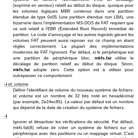
(exprimé en secteur) relatif au début du disque, quoique pour
les volumes logiques MBR contenus dans une partition
étendue de type 0x05 (une partition étendue non LBA), une
bizarrerie dans l’implémentation MS-DOS de FAT requiert que
ce soit relatif à l’EBR (Extended Boot Record) immédiat de
partition. Le code d’amorçage et les autres logiciels gérant les
volumes FAT peuvent aussi reposer sur ce champ en étant
réglés correctement. La plupart des implémentations
modernes de FAT l’ignorent. Par défaut, si le
périphérique
est
une partition de périphérique bloc,
mkfs.fat
utilise le
décalage de partition relatif au début du disque. Sinon,
mkfs.fat
adopte zéro. Cette option est à utiliser pour
outrepasser ce comportement.
-i
id_volume
Définir l'identifiant de volume du nouveau système de fichiers.
id_volume
est un nombre de 32 bits noté en hexadécimal
(par exemple, 2e24ec85). La valeur par défaut est un nombre
qui dépend de la date de création du système de fichiers.
-I
Ignorer et désactiver les vérifications de sécurité. Par défaut,
mkfs.fat(8)
refuse de créer un système de fichiers sur un
périphérique avec des partitions ou un mappage virtuel. C'est