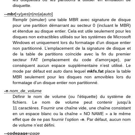
disquette.
--mbr
[=
y
|
yes
|
n
|
no
|
a
|
auto
]
Remplir (simuler) une table MBR avec signature de disque
pour une partition démarrant au secteur 0 (incluant le MBR)
et étendue au disque entier. Cela est utile seulement pour les
disques non extractibles utilisés sur les systèmes de Microsoft
Windows et uniquement lors du formatage d’un disque entier
non partitionné. L’emplacement de la signature de disque et
de la table de partitions coïncide avec la fin du premier
secteur FAT (emplacement du code d’amorçage), par
conséquent aucun espace supplémentaire n’est utilisé. Le
mode par défaut est
auto
dans lequel
mkfs.fat
place la table
MBR seulement pour les disques non amovibles lors du
formatage d’un disque entier non partitionné.
-n
nom_de_volume
Définir le nom de volume (ou l'étiquette) du système de
fichiers. Le nom de volume peut contenir jusqu'à
11 caractères. Fournir une chaîne vide, une chaîne consistant
en un espace blanc ou la chaîne « NO NAME » a le même
effet que de ne pas fournir l’option
-n
. Par défaut, aucun nom
de volume n’est défini.
--codepage
=
page