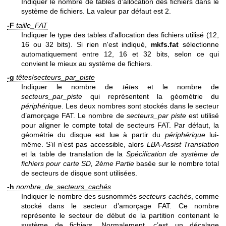
Indiquer le nombre de tables d'allocation des fichiers dans le
système de fichiers. La valeur par défaut est 2.
-F
taille_FAT
Indiquer le type des tables d'allocation des fichiers utilisé (12,
16 ou 32 bits). Si rien n'est indiqué,
mkfs.fat
sélectionne
automatiquement entre 12, 16 et 32 bits, selon ce qui
convient le mieux au système de fichiers.
-g
têtes
/
secteurs_par_piste
Indiquer le nombre de
têtes
et le nombre de
secteurs_par_piste
qui représentent la géométrie du
périphérique
. Les deux nombres sont stockés dans le secteur
d’amorçage FAT. Le nombre de
secteurs_par piste
est utilisé
pour aligner le compte total de secteurs FAT. Par défaut, la
géométrie du disque est lue à partir du
périphérique
lui-
même. S’il n’est pas accessible, alors
LBA-Assist Translation
et la table de translation de la
Spécification de système de
fichiers pour carte SD, 2ème Partie
basée sur le nombre total
de secteurs de disque sont utilisées.
-h
nombre_de_secteurs_cachés
Indiquer le nombre des susnommés
secteurs cachés
, comme
stocké dans le secteur d’amorçage FAT. Ce nombre
représente le secteur de début de la partition contenant le
système de fichiers. Normalement, c’est un décalage