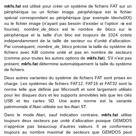
mkfs.fat
est utilisé pour créer un système de fichiers FAT sur un
périphérique ou un fichier image.
périphérique
est le fichier
spécial correspondant au périphérique (par exemple /dev/sdXX)
ou le fichier image (n’ayant pas besoin d’exister si l’option
-o
est
fournie).
nombre_de_blocs
est le nombre de blocs sur le
périphérique et la taille d’un bloc est toujours de 1024 octets
indépendamment de la taille de secteur ou d’unité d’allocation.
Par conséquent,
nombre_de_blocs
précise la taille du système de
fichiers avec KiB comme unité et pas en nombre de secteurs
(comme pour toutes les autres options de
mkfs.fat
). S'il n'est pas
présent,
mkfs.fat
détermine automatiquement la taille du système
de fichiers.
Deux autres variantes du système de fichiers FAT sont prises en
charge. Les systèmes de fichiers FAT12, FAT16 et FAT32 sont la
norme telle que définie par Microsoft et sont largement utilisés
pour les disques durs et les supports amovibles tels que les clés
USB et les cartes SD. Une autre norme est la variante
patrimoniale d’Atari utilisée sur les Atari ST.
Dans le mode Atari, sauf indication contraire,
mkfs.fat
utilise
toujours deux secteurs par unité d’allocation puisque GEMDOS
n’apprécie pas beaucoup d’autres valeurs. Il se conformera
toujours au nombre maximal de secteurs que GEMDOS peut