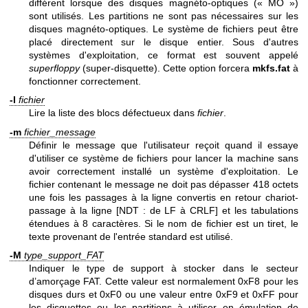
différent lorsque des disques magnéto-optiques (« MO »)
sont utilisés. Les partitions ne sont pas nécessaires sur les
disques magnéto-optiques. Le système de fichiers peut être
placé directement sur le disque entier. Sous d'autres
systèmes d'exploitation, ce format est souvent appelé
superfloppy
(super-disquette). Cette option forcera
mkfs.fat
à
fonctionner correctement.
-l
fichier
Lire la liste des blocs défectueux dans
fichier
.
-m
fichier_message
Définir le message que l'utilisateur reçoit quand il essaye
d'utiliser ce système de fichiers pour lancer la machine sans
avoir correctement installé un système d'exploitation. Le
fichier contenant le message ne doit pas dépasser 418 octets
une fois les passages à la ligne convertis en retour chariot-
passage à la ligne [NDT : de LF à CRLF] et les tabulations
étendues à 8 caractères. Si le nom de fichier est un tiret, le
texte provenant de l'entrée standard est utilisé.
-M
type_support_FAT
Indiquer le type de support à stocker dans le secteur
d’amorçage FAT. Cette valeur est normalement 0xF8 pour les
disques durs et 0xF0 ou une valeur entre 0xF9 et 0xFF pour
les disquettes ou les partitions à utiliser en émulation de