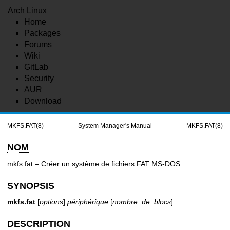
Arch Linux
Home
Packages
Forums
Wiki
GitLab
Security
AUR
Download
MKFS.FAT(8)
System Manager's Manual
MKFS.FAT(8)
NOM
mkfs.fat – Créer un système de fichiers FAT MS-DOS
SYNOPSIS
mkfs.fat
[
options
]
périphérique
[
nombre_de_blocs
]
DESCRIPTION