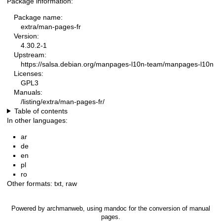
Package information:
Package name:
extra/man-pages-fr
Version:
4.30.2-1
Upstream:
https://salsa.debian.org/manpages-l10n-team/manpages-l10n
Licenses:
GPL3
Manuals:
/listing/extra/man-pages-fr/
Table of contents
In other languages:
ar
de
en
pl
ro
Other formats:
txt
,
raw
Powered by
archmanweb
, using
mandoc
for the conversion of manual
pages.