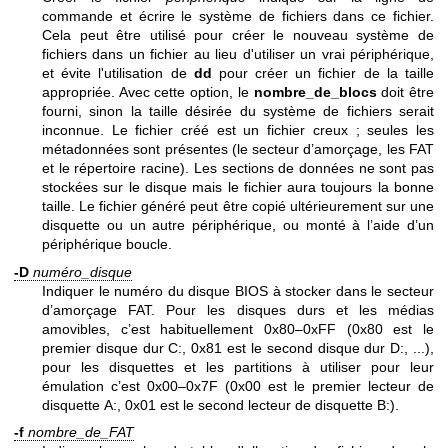
commande et écrire le système de fichiers dans ce fichier.
Cela peut être utilisé pour créer le nouveau système de
fichiers dans un fichier au lieu d'utiliser un vrai périphérique,
et évite l'utilisation de
dd
pour créer un fichier de la taille
appropriée. Avec cette option, le
nombre_de_blocs
doit être
fourni, sinon la taille désirée du système de fichiers serait
inconnue. Le fichier créé est un fichier creux ; seules les
métadonnées sont présentes (le secteur d’amorçage, les FAT
et le répertoire racine). Les sections de données ne sont pas
stockées sur le disque mais le fichier aura toujours la bonne
taille. Le fichier généré peut être copié ultérieurement sur une
disquette ou un autre périphérique, ou monté à l’aide d’un
périphérique boucle.
-D
numéro_disque
Indiquer le numéro du disque BIOS à stocker dans le secteur
d’amorçage FAT. Pour les disques durs et les médias
amovibles, c’est habituellement 0x80–0xFF (0x80 est le
premier disque dur C:, 0x81 est le second disque dur D:, ...),
pour les disquettes et les partitions à utiliser pour leur
émulation c’est 0x00–0x7F (0x00 est le premier lecteur de
disquette A:, 0x01 est le second lecteur de disquette B:).
-f
nombre_de_FAT