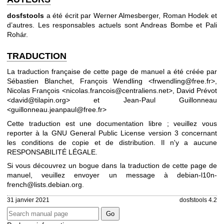
dosfstools
a été écrit par
Werner Almesberger
,
Roman Hodek
et
d’autres. Les responsables actuels sont
Andreas Bombe
et
Pali
Rohár
.
TRADUCTION
La traduction française de cette page de manuel a été créée par
Sébastien Blanchet, François Wendling <frwendling@free.fr>,
Nicolas François <nicolas.francois@centraliens.net>, David Prévot
<david@tilapin.org> et Jean-Paul Guillonneau
<guillonneau.jeanpaul@free.fr>
Cette traduction est une documentation libre ; veuillez vous
reporter à la
GNU General Public License version 3
concernant
les conditions de copie et de distribution. Il n'y a aucune
RESPONSABILITÉ LÉGALE.
Si vous découvrez un bogue dans la traduction de cette page de
manuel, veuillez envoyer un message à
debian-l10n-
french@lists.debian.org
.
31 janvier 2021
dosfstools 4.2