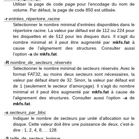
Utiliser la page de code
page
pour l’encodage du nom de
volume. Par défaut, la page de code 850 est utilisée.
-r
entrées_répertoire_racine
Sélectionner le nombre minimal d'entrées disponibles dans le
répertoire racine. La valeur par défaut est de 112 ou 224 pour
les disquettes et de 512 pour les disques durs. Il s’agit du
nombre minimal et il peut être augmenté par
mkfs.fat
à
cause de l’alignement des structures. Consulter aussi
l’option
-a
de
mkfs.fat
.
-R
nombre_de_secteurs_réservés
Sélectionner le nombre minimal de secteurs réservés. Avec le
format FAT32, au moins deux secteurs sont nécessaires, la
valeur par défaut étant de 32. Sinon, la valeur par défaut est
de 1 (seulement le secteur d'amorçage). Il s’agit du nombre
minimal et il peut être augmenté par
mkfs.fat
à cause de
l’alignement des structures. Consulter aussi l’option
-a
de
mkfs.fat
.
-s
secteurs_par_bloc
Indiquer le nombre de secteurs par unité d’allocation sur le
disque. Cette valeur doit être une puissance de deux, c'est-à-
dire : 1, 2, 4, 8, ... 128.
-S
taille_de_secteur_logique