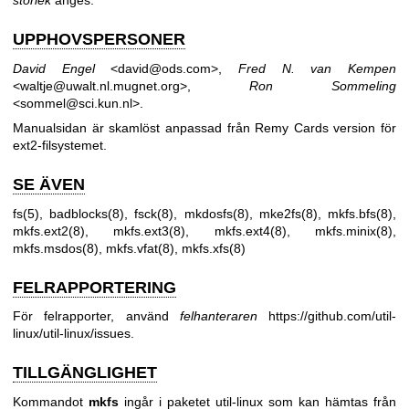
storlek
anges.
UPPHOVSPERSONER
David Engel
<david@ods.com>,
Fred N. van Kempen
<waltje@uwalt.nl.mugnet.org>,
Ron Sommeling
<sommel@sci.kun.nl>.
Manualsidan är skamlöst anpassad från Remy Cards version för
ext2-filsystemet.
SE ÄVEN
fs(5)
,
badblocks(8)
,
fsck(8)
,
mkdosfs(8)
,
mke2fs(8)
,
mkfs.bfs(8)
,
mkfs.ext2(8)
,
mkfs.ext3(8)
,
mkfs.ext4(8)
,
mkfs.minix(8)
,
mkfs.msdos(8)
,
mkfs.vfat(8)
,
mkfs.xfs(8)
FELRAPPORTERING
För felrapporter, använd
felhanteraren
https://github.com/util-
linux/util-linux/issues
.
TILLGÄNGLIGHET
Kommandot
mkfs
ingår i paketet util-linux som kan hämtas från