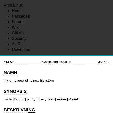
Arch Linux
Home
Packages
Forums
Wiki
GitLab
Security
AUR
Download
MKFS(8)
Systemadministration
MKFS(8)
NAMN
mkfs - bygga ett Linux-filsystem
SYNOPSIS
mkfs
[flaggor] [
-t
typ
] [
fs-options
]
enhet
[
storlek
]
BESKRIVNING