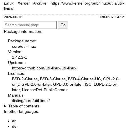
Linux Kernel Archive
https://www.kernel.org/pub/linux/utils/util-
linux/
.
2026-06-16
util-linux 2.42.2
Package information:
Package name:
core/util-linux
Version:
2.42.2-1
Upstream:
https://github.com/util-linux/util-linux
Licenses:
BSD-2-Clause, BSD-3-Clause, BSD-4-Clause-UC, GPL-2.0-
only, GPL-2.0-or-later, GPL-3.0-or-later, ISC, LGPL-2.1-or-
later, LicenseRef-PublicDomain
Manuals:
/listing/core/util-linux/
Table of contents
In other languages:
ar
de