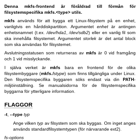
Denna mkfs-frontend är föråldrad till förmån för
filsystemspecifika mkfs.<type> utils.
mkfs
används för att bygga ett Linux-filsystem på en enhet,
vanligtvis en hårddiskpartition. Argumentet
enhet
är antingen
enhetsnamnet (t.ex.
/dev/hda1
,
/dev/sdb2
) eller en vanlig fil som
ska innehålla filsystemet. Argumentet
storlek
är det antal block
som ska användas för filsystemet.
Avslutningsstatusen som returneras av
mkfs
är 0 vid framgång
och 1 vid misslyckande.
I själva verket är
mkfs
bara en frontend för de olika
filsystembyggare (
mkfs.
fstype
) som finns tillgängliga under Linux.
Den filsystemspecifika byggaren söks endast via din
PATH
-
miljöinställning. Se manualsidorna för de filsystemspecifika
byggarna för ytterligare information.
FLAGGOR
-t
,
--type
typ
Ange vilken
typ
av filsystem som ska byggas. Om inget anges
används standardfilsystemtypen (för närvarande ext2).
fs-options