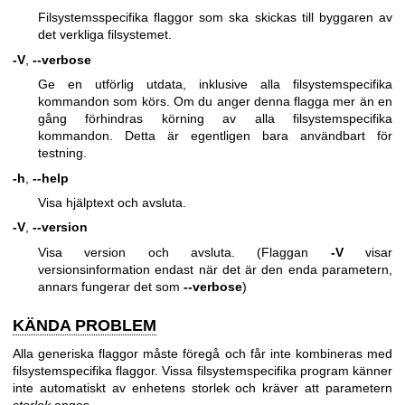
Filsystemsspecifika flaggor som ska skickas till byggaren av
det verkliga filsystemet.
-V
,
--verbose
Ge en utförlig utdata, inklusive alla filsystemspecifika
kommandon som körs. Om du anger denna flagga mer än en
gång förhindras körning av alla filsystemspecifika
kommandon. Detta är egentligen bara användbart för
testning.
-h
,
--help
Visa hjälptext och avsluta.
-V
,
--version
Visa version och avsluta. (Flaggan
-V
visar
versionsinformation endast när det är den enda parametern,
annars fungerar det som
--verbose
)
KÄNDA PROBLEM
Alla generiska flaggor måste föregå och får inte kombineras med
filsystemspecifika flaggor. Vissa filsystemspecifika program känner
inte automatiskt av enhetens storlek och kräver att parametern