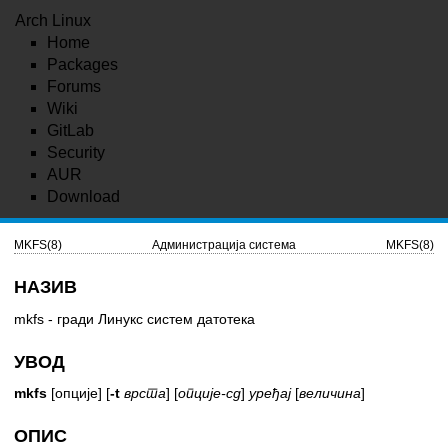
Arch Linux
Home
Packages
Forums
Wiki
GitLab
Security
AUR
Download
MKFS(8)
Администрација система
MKFS(8)
НАЗИВ
mkfs - гради Линукс систем датотека
УВОД
mkfs
[опције] [
-t
врста
] [
опције-сд
]
уређај
[
величина
]
ОПИС