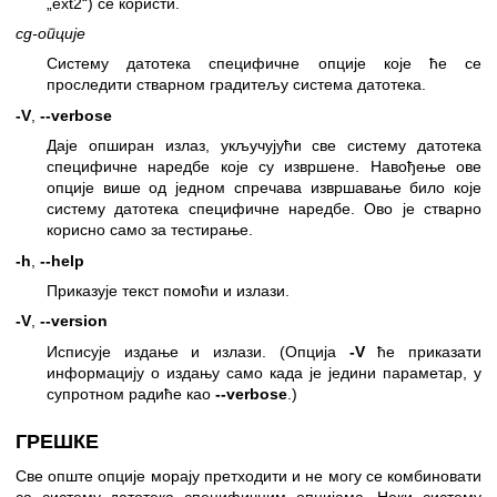
„ext2“) се користи.
сд-опције
Систему датотека специфичне опције које ће се
проследити стварном градитељу система датотека.
-V
,
--verbose
Даје опширан излаз, укључујући све систему датотека
специфичне наредбе које су извршене. Навођење ове
опције више од једном спречава извршавање било које
систему датотека специфичне наредбе. Ово је стварно
корисно само за тестирање.
-h
,
--help
Приказује текст помоћи и излази.
-V
,
--version
Исписује издање и излази. (Опција
-V
ће приказати
информацију о издању само када је једини параметар, у
супротном радиће као
--verbose
.)
ГРЕШКЕ
Све опште опције морају претходити и не могу се комбиновати