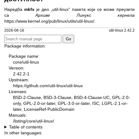
Наредба
mkfs
је део „util-linux“ пакета који се може преузети
са
Архиве Линукс кернела
https://www.kernel.org/pub/linux/utils/util-linux/
.
2026-06-16
util-linux 2.42.2
Package information:
Package name:
core/util-linux
Version:
2.42.2-1
Upstream:
https://github.com/util-linux/util-linux
Licenses:
BSD-2-Clause, BSD-3-Clause, BSD-4-Clause-UC, GPL-2.0-
only, GPL-2.0-or-later, GPL-3.0-or-later, ISC, LGPL-2.1-or-
later, LicenseRef-PublicDomain
Manuals:
/listing/core/util-linux/
Table of contents
In other languages: