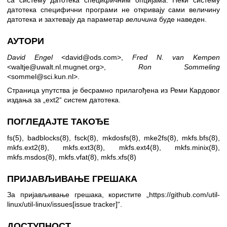
са систему датотека специфичним опцијама. Неки систему
датотека специфични програми не откривају сами величину
датотека и захтевају да параметар
величина
буде наведен.
АУТОРИ
David Engel
<david@ods.com>,
Fred N. van Kempen
<waltje@uwalt.nl.mugnet.org>,
Ron Sommeling
<sommel@sci.kun.nl>.
Страница упутства је бесрамно прилагођена из Реми Кардовог
издања за „ext2“ систем датотека.
ПОГЛЕДАЈТЕ ТАКОЂЕ
fs(5)
,
badblocks(8)
,
fsck(8)
,
mkdosfs(8)
,
mke2fs(8)
,
mkfs.bfs(8)
,
mkfs.ext2(8)
,
mkfs.ext3(8)
,
mkfs.ext4(8)
,
mkfs.minix(8)
,
mkfs.msdos(8)
,
mkfs.vfat(8)
,
mkfs.xfs(8)
ПРИЈАВЉИВАЊЕ ГРЕШАКА
За пријављивање грешака, користите „
https://github.com/util-
linux/util-linux/issues[issue
tracker]“.
ДОСТУПНОСТ