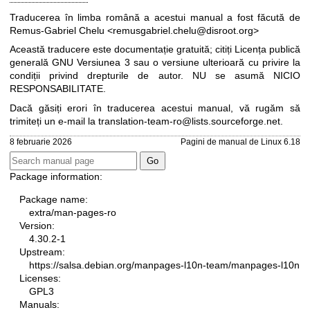
Traducerea în limba română a acestui manual a fost făcută de
Remus-Gabriel Chelu <remusgabriel.chelu@disroot.org>
Această traducere este documentație gratuită; citiți
Licența publică
generală GNU Versiunea 3
sau o versiune ulterioară cu privire la
condiții privind drepturile de autor. NU se asumă NICIO
RESPONSABILITATE.
Dacă găsiți erori în traducerea acestui manual, vă rugăm să
trimiteți un e-mail la
translation-team-ro@lists.sourceforge.net
.
8 februarie 2026
Pagini de manual de Linux 6.18
Package information:
Package name:
extra/man-pages-ro
Version:
4.30.2-1
Upstream:
https://salsa.debian.org/manpages-l10n-team/manpages-l10n
Licenses:
GPL3
Manuals: