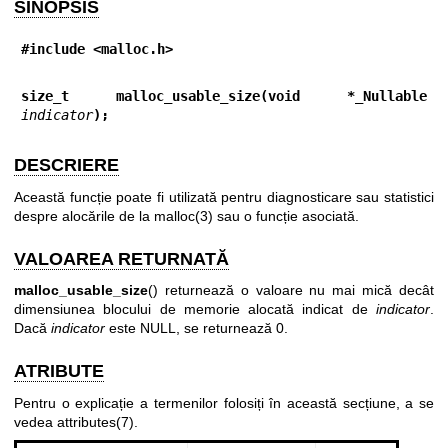
SINOPSIS
#include <malloc.h>
size_t malloc_usable_size(void *_Nullable 
indicator
);
DESCRIERE
Această funcție poate fi utilizată pentru diagnosticare sau statistici
despre alocările de la
malloc(3)
sau o funcție asociată.
VALOAREA RETURNATĂ
malloc_usable_size
() returnează o valoare nu mai mică decât
dimensiunea blocului de memorie alocată indicat de
indicator
.
Dacă
indicator
este NULL, se returnează 0.
ATRIBUTE
Pentru o explicație a termenilor folosiți în această secțiune, a se
vedea
attributes(7)
.