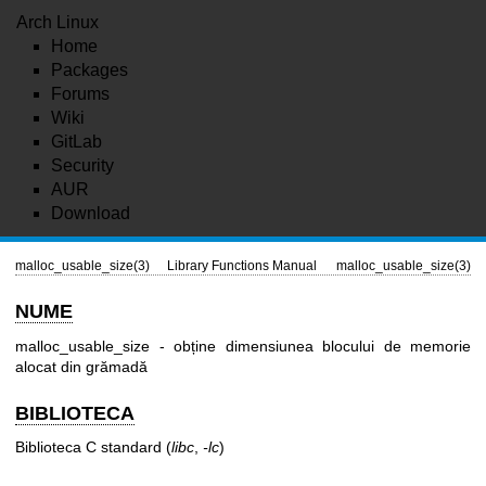
Arch Linux
Home
Packages
Forums
Wiki
GitLab
Security
AUR
Download
malloc_usable_size(3)
Library Functions Manual
malloc_usable_size(3)
NUME
malloc_usable_size - obține dimensiunea blocului de memorie
alocat din grămadă
BIBLIOTECA
Biblioteca C standard (
libc
,
-lc
)