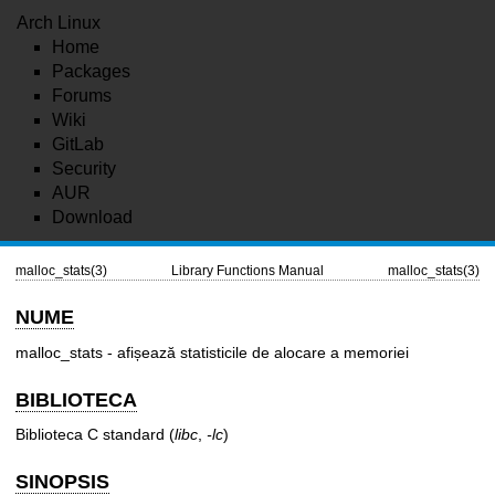
Arch Linux
Home
Packages
Forums
Wiki
GitLab
Security
AUR
Download
malloc_stats(3)
Library Functions Manual
malloc_stats(3)
NUME
malloc_stats - afișează statisticile de alocare a memoriei
BIBLIOTECA
Biblioteca C standard (
libc
,
-lc
)
SINOPSIS