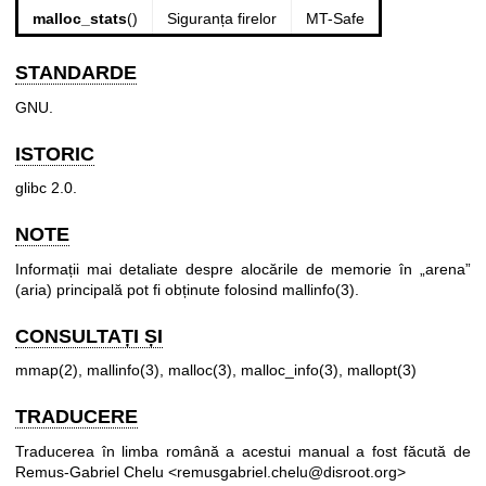
malloc_stats
()
Siguranța firelor
MT-Safe
STANDARDE
GNU.
ISTORIC
glibc 2.0.
NOTE
Informații mai detaliate despre alocările de memorie în „arena”
(aria) principală pot fi obținute folosind
mallinfo(3)
.
CONSULTAȚI ȘI
mmap(2)
,
mallinfo(3)
,
malloc(3)
,
malloc_info(3)
,
mallopt(3)
TRADUCERE
Traducerea în limba română a acestui manual a fost făcută de
Remus-Gabriel Chelu <remusgabriel.chelu@disroot.org>