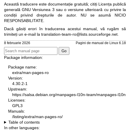
Această traducere este documentație gratuită; citiți
Licența publică
generală GNU Versiunea 3
sau o versiune ulterioară cu privire la
condiții privind drepturile de autor. NU se asumă NICIO
RESPONSABILITATE.
Dacă găsiți erori în traducerea acestui manual, vă rugăm să
trimiteți un e-mail la
translation-team-ro@lists.sourceforge.net
.
8 februarie 2026
Pagini de manual de Linux 6.18
Package information:
Package name:
extra/man-pages-ro
Version:
4.30.2-1
Upstream:
https://salsa.debian.org/manpages-l10n-team/manpages-l10n
Licenses:
GPL3
Manuals:
/listing/extra/man-pages-ro/
Table of contents
In other languages: