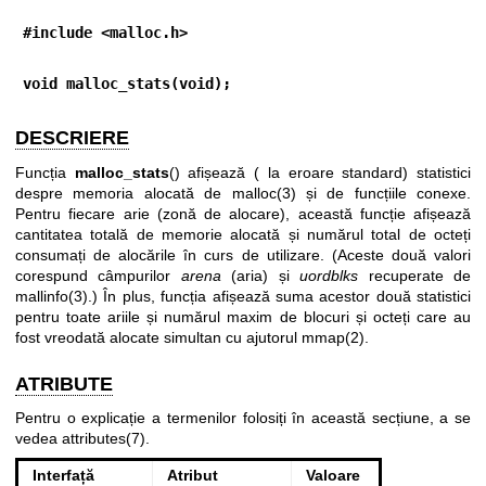
#include <malloc.h>
void malloc_stats(void);
DESCRIERE
Funcția
malloc_stats
() afișează ( la eroare standard) statistici
despre memoria alocată de
malloc(3)
și de funcțiile conexe.
Pentru fiecare arie (zonă de alocare), această funcție afișează
cantitatea totală de memorie alocată și numărul total de octeți
consumați de alocările în curs de utilizare. (Aceste două valori
corespund câmpurilor
arena
(aria) și
uordblks
recuperate de
mallinfo(3)
.) În plus, funcția afișează suma acestor două statistici
pentru toate ariile și numărul maxim de blocuri și octeți care au
fost vreodată alocate simultan cu ajutorul
mmap(2)
.
ATRIBUTE
Pentru o explicație a termenilor folosiți în această secțiune, a se
vedea
attributes(7)
.
Interfață
Atribut
Valoare