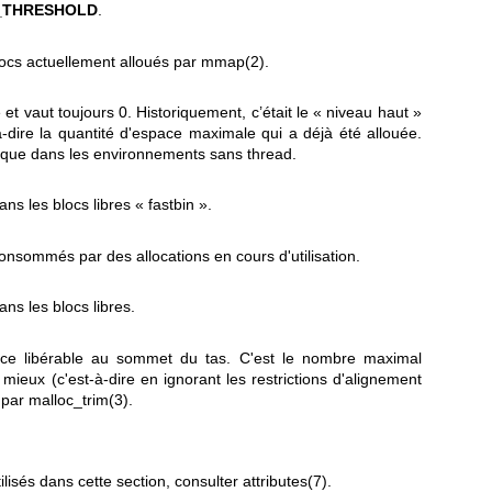
_THRESHOLD
.
ocs actuellement alloués par
mmap(2)
.
 et vaut toujours 0. Historiquement, c’était le « niveau haut »
-dire la quantité d'espace maximale qui a déjà été allouée.
que dans les environnements sans thread.
ns les blocs libres « fastbin ».
onsommés par des allocations en cours d'utilisation.
ans les blocs libres.
pace libérable au sommet du tas. C'est le nombre maximal
 mieux (c'est-à-dire en ignorant les restrictions d'alignement
s par
malloc_trim(3)
.
ilisés dans cette section, consulter
attributes(7)
.