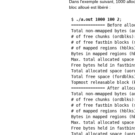
Dans l'exemple suivant, 1000 allo
bloc alloué est libéré :
$
 ./a.out 1000 100 2
;

============== Before allo
Total non-mmapped bytes (ar
# of free chunks (ordblks):
# of free fastbin blocks (s
# of mapped regions (hblks)
Bytes in mapped regions (hb
Max. total allocated space 
Free bytes held in fastbins
Total allocated space (uord
Total free space (fordblks)
Topmost releasable block (k
============== After alloca
Total non-mmapped bytes (ar
# of free chunks (ordblks):
# of free fastbin blocks (s
# of mapped regions (hblks)
Bytes in mapped regions (hb
Max. total allocated space 
Free bytes held in fastbins
Total allocated space (uord