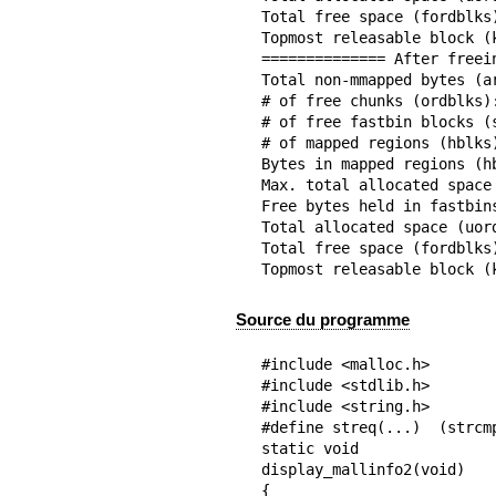
Total free space (fordblks)
Topmost releasable block (k
============== After freein
Total non-mmapped bytes (ar
# of free chunks (ordblks):
# of free fastbin blocks (s
# of mapped regions (hblks)
Bytes in mapped regions (hb
Max. total allocated space 
Free bytes held in fastbins
Total allocated space (uord
Total free space (fordblks)
Topmost releasable block (
Source du programme
#include <malloc.h>

#include <stdlib.h>

#include <string.h>

#define streq(...)  (strcmp
static void

display_mallinfo2(void)

{
