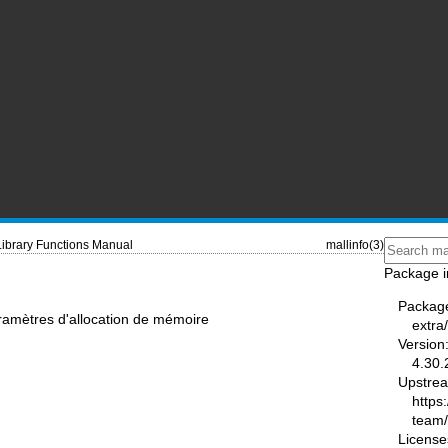
Library Functions Manual
mallinfo(3)
Package i
Packag
paramètres d'allocation de mémoire
extra
Version
4.30.
Upstre
https
team
License