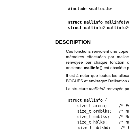
#include <malloc.h>
struct mallinfo mallinfo(v
struct mallinfo2 mallinfo2
DESCRIPTION
Ces fonctions renvoient une copie 
mémoires effectuées par
malloc
renvoyée par chaque fonction c
ancienne
mallinfo
() est obsolète 
Il est à noter que toutes les allo
BOGUES et envisagez l'utilisation
La structure
mallinfo2
renvoyée p
struct mallinfo {

    size_t arena;     /* Espace alloué en mémoire non projetée (octet) */

    size_t ordblks;   /* Nombre de fragments libres */

    size_t smblks;    /* Nombre de blocs « fastbin » libres */

    size_t hblks;     /* Nombre de zones de mémoire projetée */

    size_t hblkhd;    /* Espace alloué en zones de mém. projetée (octet) 