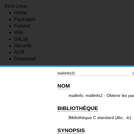
Arch Linux
Home
Packages
Forums
Wiki
GitLab
Security
AUR
Download
mallinfo(3)
NOM
mallinfo, mallinfo2 - Obtenir les 
BIBLIOTHÈQUE
Bibliothèque C standard (
libc
,
-lc
)
SYNOPSIS