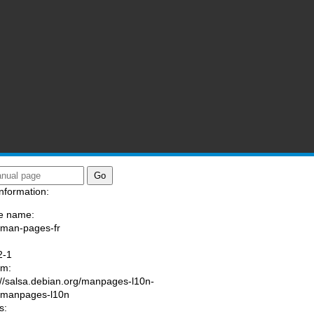
nformation:
e name:
/man-pages-fr
:
2-1
am:
://salsa.debian.org/manpages-l10n-
/manpages-l10n
s: