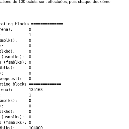
cations de 100 octets sont effectuées, puis chaque deuxième
cating blocks ==============

ena):       0

            1

mblks):     0

:           0

lkhd):      0

(usmblks):  0

 (fsmblks): 0

blks):      0

:           0

eepcost):   0

ting blocks ==============

ena):       135168

            1

mblks):     0

:           0

lkhd):      0

(usmblks):  0

 (fsmblks): 0

blks):      104000
