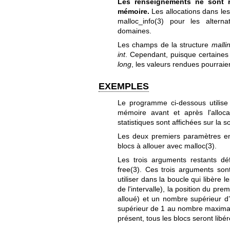
Les renseignements ne sont r
mémoire.
Les allocations dans le
malloc_info(3)
pour les alternat
domaines.
Les champs de la structure
malli
int
. Cependant, puisque certaines 
long
, les valeurs rendues pourraie
EXEMPLES
Le programme ci-dessous utilis
mémoire avant et après l'alloca
statistiques sont affichées sur la s
Les deux premiers paramètres en
blocs à allouer avec
malloc(3)
.
Les trois arguments restants déf
free(3)
. Ces trois arguments sont 
utiliser dans la boucle qui libère l
de l'intervalle), la position du prem
alloué) et un nombre supérieur d’
supérieur de 1 au nombre maximal 
présent, tous les blocs seront libé