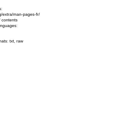
s:
ing/extra/man-pages-fr/
f contents
languages:
mats:
txt
,
raw