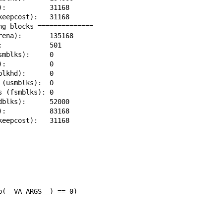
:           31168

eepcost):   31168

g blocks ==============

ena):       135168

            501

mblks):     0

:           0

lkhd):      0

(usmblks):  0

 (fsmblks): 0

blks):      52000

:           83168

keepcost):   31168
(__VA_ARGS__) == 0)
