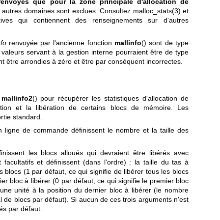
envoyés que pour la zone principale d'allocation de
s autres domaines sont exclues. Consultez
malloc_stats(3)
et
ives qui contiennent des renseignements sur d'autres
nfo
renvoyée par l'ancienne fonction
mallinfo
() sont de type
valeurs servant à la gestion interne pourraient être de type
nt être arrondies à zéro et être par conséquent incorrectes.
e
mallinfo2
() pour récupérer les statistiques d'allocation de
tion et la libération de certains blocs de mémoire. Les
ortie standard.
 ligne de commande définissent le nombre et la taille des
inissent les blocs alloués qui devraient être libérés avec
facultatifs et définissent (dans l'ordre) : la taille du tas à
es blocs (1 par défaut, ce qui signifie de libérer tous les blocs
ier bloc à libérer (0 par défaut, ce qui signifie le premier bloc
une unité à la position du dernier bloc à libérer (le nombre
de blocs par défaut). Si aucun de ces trois arguments n'est
rés par défaut.