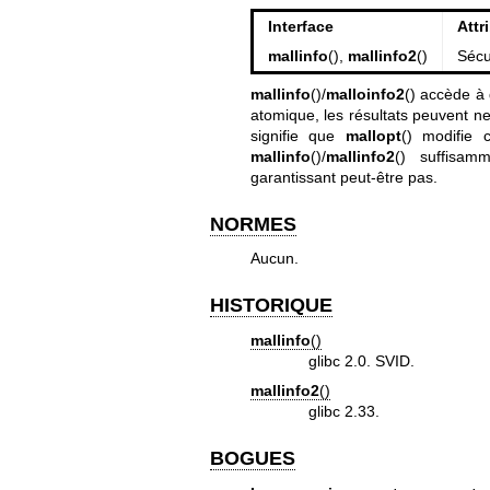
Interface
Attr
mallinfo
(),
mallinfo2
()
Sécu
mallinfo
()/
malloinfo2
() accède à 
atomique, les résultats peuvent ne
signifie que
mallopt
() modifie 
mallinfo
()/
mallinfo2
() suffisam
garantissant peut-être pas.
NORMES
Aucun.
HISTORIQUE
mallinfo
()
glibc 2.0. SVID.
mallinfo2
()
glibc 2.33.
BOGUES