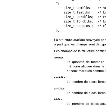
*/

    size_t usmblks;   /* Voir ci-dessous */

    size_t fsmblks;   /* Espace en blocs « fastbin » libérés (octet) */

    size_t uordblks;  /* Espace alloué total (octet) */

    size_t fordblks;  /* Espace libre total (octet) */

    size_t keepcost;  /* Plus grand espace libérable (octet) */

};
La structure
mallinfo
renvoyée par 
à part que les champs sont de ty
Les champs de la structure contien
arena
La quantité de mémoire
mémoire allouée dans le tas
et ceux marqués comme li
ordblks
Le nombre de blocs libres 
smblks
Le nombre de blocs libres
hblks
Le nombre de blocs act