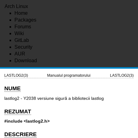
Arch Linux
Home
Packages
Forums
Wiki
GitLab
Security
AUR
Download
LASTLOG2(3)
Manualul programatorului
LASTLOG2(3)
NUME
lastlog2 - Y2038 versiune sigură a bibliotecii lastlog
REZUMAT
#include <lastlog2.h>
DESCRIERE