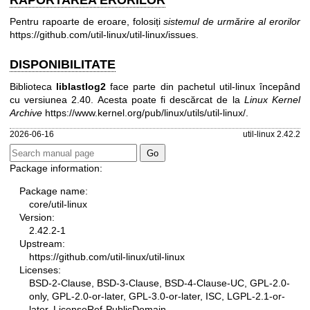
Pentru rapoarte de eroare, folosiți
sistemul de urmărire al erorilor
https://github.com/util-linux/util-linux/issues
.
DISPONIBILITATE
Biblioteca
liblastlog2
face parte din pachetul util-linux începând
cu versiunea 2.40. Acesta poate fi descărcat de la
Linux Kernel
Archive
https://www.kernel.org/pub/linux/utils/util-linux/
.
2026-06-16
util-linux 2.42.2
Package information:
Package name:
core/util-linux
Version:
2.42.2-1
Upstream:
https://github.com/util-linux/util-linux
Licenses:
BSD-2-Clause, BSD-3-Clause, BSD-4-Clause-UC, GPL-2.0-
only, GPL-2.0-or-later, GPL-3.0-or-later, ISC, LGPL-2.1-or-
later, LicenseRef-PublicDomain