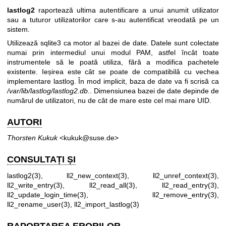
lastlog2
raportează ultima autentificare a unui anumit utilizator
sau a tuturor utilizatorilor care s-au autentificat vreodată pe un
sistem.
Utilizează sqlite3 ca motor al bazei de date. Datele sunt colectate
numai prin intermediul unui modul PAM, astfel încât toate
instrumentele să le poată utiliza, fără a modifica pachetele
existente. Ieșirea este cât se poate de compatibilă cu vechea
implementare lastlog. În mod implicit, baza de date va fi scrisă ca
/var/lib/lastlog/lastlog2.db
.. Dimensiunea bazei de date depinde de
numărul de utilizatori, nu de cât de mare este cel mai mare UID.
AUTORI
Thorsten Kukuk
<kukuk@suse.de>
CONSULTAȚI ȘI
lastlog2(3)
,
ll2_new_context(3)
,
ll2_unref_context(3)
,
ll2_write_entry(3)
,
ll2_read_all(3)
,
ll2_read_entry(3)
,
ll2_update_login_time(3)
,
ll2_remove_entry(3)
,
ll2_rename_user(3)
,
ll2_import_lastlog(3)
RAPORTAREA ERORILOR