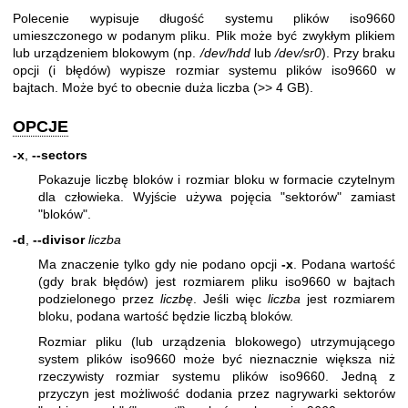
Polecenie wypisuje długość systemu plików iso9660
umieszczonego w podanym pliku. Plik może być zwykłym plikiem
lub urządzeniem blokowym (np.
/dev/hdd
lub
/dev/sr0
). Przy braku
opcji (i błędów) wypisze rozmiar systemu plików iso9660 w
bajtach. Może być to obecnie duża liczba (>> 4 GB).
OPCJE
-x
,
--sectors
Pokazuje liczbę bloków i rozmiar bloku w formacie czytelnym
dla człowieka. Wyjście używa pojęcia "sektorów" zamiast
"bloków".
-d
,
--divisor
liczba
Ma znaczenie tylko gdy nie podano opcji
-x
. Podana wartość
(gdy brak błędów) jest rozmiarem pliku iso9660 w bajtach
podzielonego przez
liczbę
. Jeśli więc
liczba
jest rozmiarem
bloku, podana wartość będzie liczbą bloków.
Rozmiar pliku (lub urządzenia blokowego) utrzymującego
system plików iso9660 może być nieznacznie większa niż
rzeczywisty rozmiar systemu plików iso9660. Jedną z
przyczyn jest możliwość dodania przez nagrywarki sektorów