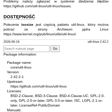
Problemy należy zgłaszać w
systemie śledzenia błędów
https://github.com/util-linux/util-linux/issues
.
DOSTĘPNOŚĆ
Polecenie
isosize
jest częścią pakietu util-linux, który można
pobrać ze strony
Archiwum jądra Linux
https://www.kernel.org/pub/linux/utils/util-linux/
.
2026-06-16
util-linux 2.42.2
Package information:
Package name:
core/util-linux
Version:
2.42.2-1
Upstream:
https://github.com/util-linux/util-linux
Licenses:
BSD-2-Clause, BSD-3-Clause, BSD-4-Clause-UC, GPL-2.0-
only, GPL-2.0-or-later, GPL-3.0-or-later, ISC, LGPL-2.1-or-
later, LicenseRef-PublicDomain
Manuals: