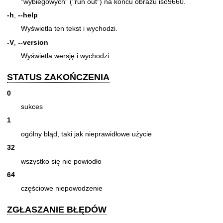
"wybiegowych" ("run out") na końcu obrazu iso9660.
-h
,
--help
Wyświetla ten tekst i wychodzi.
-V
,
--version
Wyświetla wersję i wychodzi.
STATUS ZAKOŃCZENIA
0
sukces
1
ogólny błąd, taki jak nieprawidłowe użycie
32
wszystko się nie powiodło
64
częściowe niepowodzenie
ZGŁASZANIE BŁĘDÓW