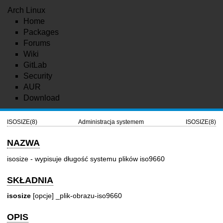
Arch Linux
Home
Packages
Forums
Wiki
GitLab
Security
AUR
Download
ISOSIZE(8)
Administracja systemem
ISOSIZE(8)
NAZWA
isosize - wypisuje długość systemu plików iso9660
SKŁADNIA
isosize
[opcje] _plik-obrazu-iso9660
OPIS