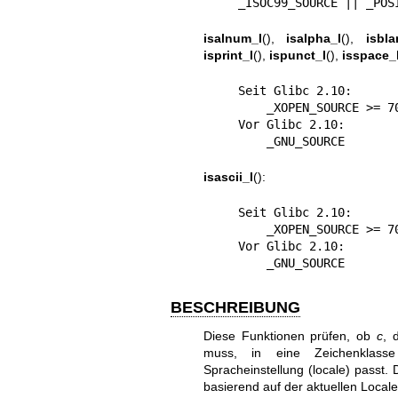
    _ISOC99_SOURCE || _P
isalnum_l
(),
isalpha_l
(),
isbla
isprint_l
(),
ispunct_l
(),
isspace_
    Seit Glibc 2.10:

        _XOPEN_SOURCE >= 700

    Vor Glibc 2.10:

        _GNU_SOURCE
isascii_l
():
    Seit Glibc 2.10:

        _XOPEN_SOURCE >= 700 && (_SVID_SOURCE || _BSD_SOURCE)

    Vor Glibc 2.10:

        _GNU_SOURCE
BESCHREIBUNG
Diese Funktionen prüfen, ob
c
, 
muss, in eine Zeichenklasse
Spracheinstellung (locale) passt.
basierend auf der aktuellen Locale