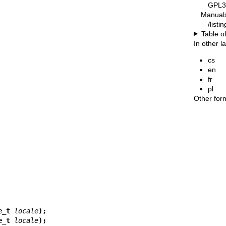
GPL3
Manual
/list
Table o
In other 
cs
en
fr
pl
Other for
e_t 
locale
);
e_t 
locale
);