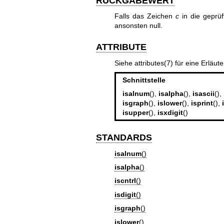
RÜCKGABEWERT
Falls das Zeichen
c
in die geprüf
ansonsten null.
ATTRIBUTE
Siehe
attributes(7)
für eine Erläut
Schnittstelle
isalnum
(),
isalpha
(),
isascii
(),
isgraph
(),
islower
(),
isprint
(),
isupper
(),
isxdigit
()
STANDARDS
isalnum
()
isalpha
()
iscntrl
()
isdigit
()
isgraph
()
islower
()