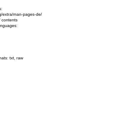
s:
ing/extra/man-pages-de/
f contents
languages:
mats:
txt
,
raw