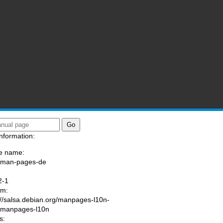
nformation:
e name:
/man-pages-de
:
2-1
am:
://salsa.debian.org/manpages-l10n-
/manpages-l10n
s: