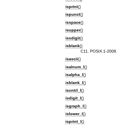
isprint
()
ispunct
()
isspace
()
isupper
()
isxdigit
()
isblank
()
C11, POSIX.1-2008.
isascii
()
isalnum_l
()
isalpha_l
()
isblank_l
()
iscntrl_l
()
isdigit_l
()
isgraph_l
()
islower_l
()
isprint_l
()