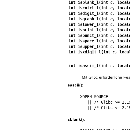
int isblank_l(int 
c
, local
int iscntrl_l(int 
c
, local
int isdigit_l(int 
c
, local
int isgraph_l(int 
c
, local
int islower_l(int 
c
, local
int isprint_l(int 
c
, local
int ispunct_l(int 
c
, local
int isspace_l(int 
c
, local
int isupper_l(int 
c
, local
int isxdigit_l(int 
c
, loca
int isascii_l(int 
c
, local
Mit Glibc erforderliche F
isascii
():
    _XOPEN_SOURCE

        || /* Glibc >= 2.19: */ _DEFAULT_SOURCE

        || /* Glibc <=
isblank
():