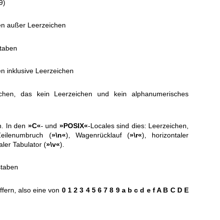
9)
hen außer Leerzeichen
staben
en inklusive Leerzeichen
ichen, das kein Leerzeichen und kein alphanumerisches
n. In den
»C«
- und
»POSIX«
-Locales sind dies: Leerzeichen,
Zeilenumbruch (
»\n«
), Wagenrücklauf (
»\r«
), horizontaler
aler Tabulator (
»\v«
).
staben
ffern, also eine von
0 1 2 3 4 5 6 7 8 9 a b c d e f A B C D E