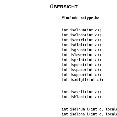
ÜBERSICHT
#include <ctype.h>
int isalnum(int 
c
);
int isalpha(int 
c
);
int iscntrl(int 
c
);
int isdigit(int 
c
);
int isgraph(int 
c
);
int islower(int 
c
);
int isprint(int 
c
);
int ispunct(int 
c
);
int isspace(int 
c
);
int isupper(int 
c
);
int isxdigit(int 
c
);
int isascii(int 
c
);
int isblank(int 
c
);
int isalnum_l(int 
c
, local
int isalpha_l(int 
c
, local