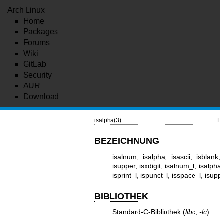
Arch Linux
Home
Packages
Forums
Wiki
GitLab
Security
AUR
Download
isalpha(3)
L
BEZEICHNUNG
isalnum, isalpha, isascii, isblank,
isupper, isxdigit, isalnum_l, isalpha_
isprint_l, ispunct_l, isspace_l, isu
BIBLIOTHEK
Standard-C-Bibliothek (
libc
,
-lc
)