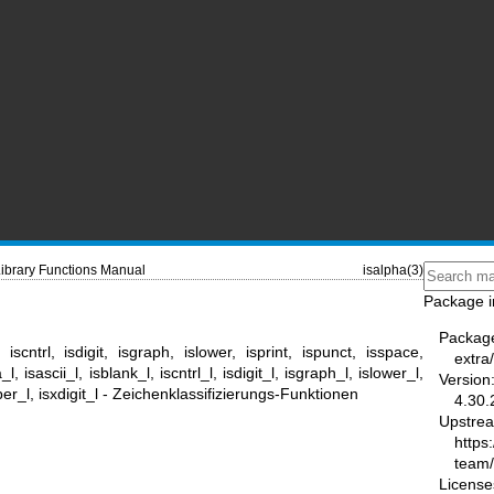
ibrary Functions Manual
isalpha(3)
Package i
Packag
 iscntrl, isdigit, isgraph, islower, isprint, ispunct, isspace,
extra
l, isascii_l, isblank_l, iscntrl_l, isdigit_l, isgraph_l, islower_l,
Version
pper_l, isxdigit_l - Zeichenklassifizierungs-Funktionen
4.30.
Upstre
https
team
License