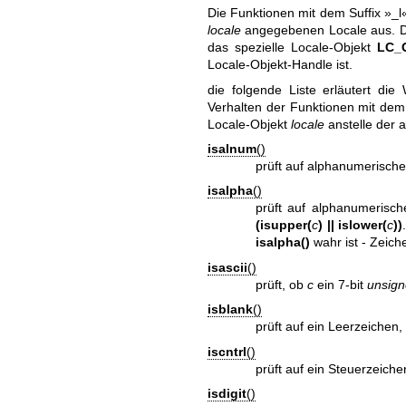
Die Funktionen mit dem Suffix »_l
locale
angegebenen Locale aus. Das 
das spezielle Locale-Objekt
LC_
Locale-Objekt-Handle ist.
die folgende Liste erläutert di
Verhalten der Funktionen mit dem 
Locale-Objekt
locale
anstelle der a
isalnum
()
prüft auf alphanumerische
isalpha
()
prüft auf alphanumerisch
(isupper(
c
) || islower(
c
))
isalpha()
wahr ist - Zeich
isascii
()
prüft, ob
c
ein 7-bit
unsign
isblank
()
prüft auf ein Leerzeichen,
iscntrl
()
prüft auf ein Steuerzeiche
isdigit
()