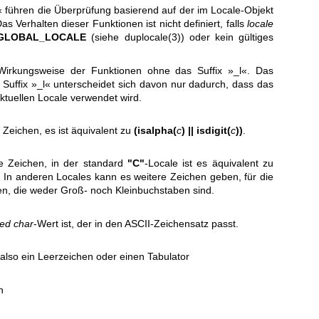
« führen die Überprüfung basierend auf der im Locale-Objekt
Verhalten dieser Funktionen ist nicht definiert, falls
locale
GLOBAL_LOCALE
(siehe
duplocale(3)
) oder kein gültiges
e Wirkungsweise der Funktionen ohne das Suffix »_l«. Das
Suffix »_l« unterscheidet sich davon nur dadurch, dass das
ktuellen Locale verwendet wird.
 Zeichen, es ist äquivalent zu
(isalpha(
c
) || isdigit(
c
))
.
e Zeichen, in der standard
"C"
-Locale ist es äquivalent zu
. In anderen Locales kann es weitere Zeichen geben, für die
en, die weder Groß- noch Kleinbuchstaben sind.
ed char
-Wert ist, der in den ASCII-Zeichensatz passt.
 also ein Leerzeichen oder einen Tabulator
n