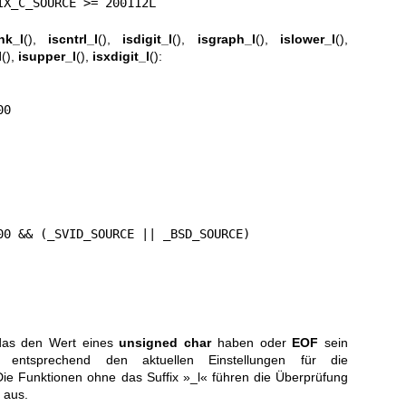
OSIX_C_SOURCE >= 200112L
nk_l
(),
iscntrl_l
(),
isdigit_l
(),
isgraph_l
(),
islower_l
(),
l
(),
isupper_l
(),
isxdigit_l
():
das den Wert eines
unsigned char
haben oder
EOF
sein
 entsprechend den aktuellen Einstellungen für die
 Die Funktionen ohne das Suffix »_l« führen die Überprüfung
 aus.