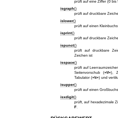
prüft auf eine Ziffer (0 bis 
isgraph
()
prüft auf druckbare Zeic
islower
()
prüft auf einen Kleinbuch
isprint
()
prüft auf druckbare Zeich
ispunct
()
prüft auf druckbare Ze
Zeichen ist
isspace
()
prüft auf Leerraumzeiche
Seitenvorschub (
»\f«
), 
Tabulator (
»\t«
) und vertik
isupper
()
prüft auf einen Großbuch
isxdigit
()
prüft, auf hexadezimale Zi
F
.