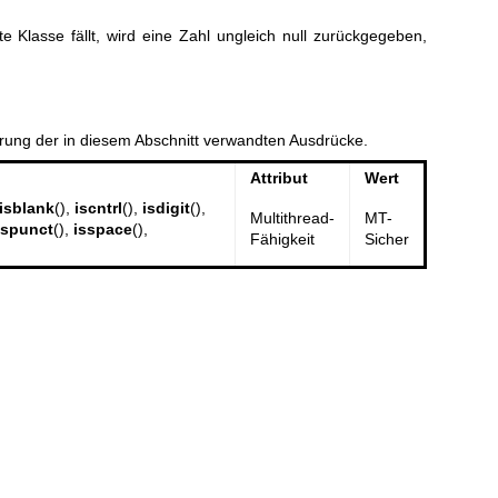
te Klasse fällt, wird eine Zahl ungleich null zurückgegeben,
erung der in diesem Abschnitt verwandten Ausdrücke.
Attribut
Wert
isblank
(),
iscntrl
(),
isdigit
(),
Multithread-
MT-
ispunct
(),
isspace
(),
Fähigkeit
Sicher