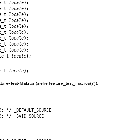
e_t 
locale
);
e_t 
locale
);
e_t 
locale
);
e_t 
locale
);
e_t 
locale
);
e_t 
locale
);
e_t 
locale
);
e_t 
locale
);
e_t 
locale
);
le_t 
locale
);
e_t 
locale
);
eature-Test-Makros (siehe
feature_test_macros(7)
):
 2.19: */ _SVID_SOURCE