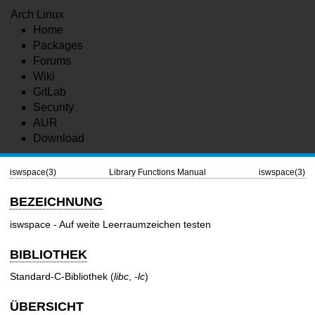
Arch Linux
Home
Packages
Forums
Wiki
GitLab
Security
AUR
Download
iswspace(3)
Library Functions Manual
iswspace(3)
BEZEICHNUNG
iswspace - Auf weite Leerraumzeichen testen
BIBLIOTHEK
Standard-C-Bibliothek (
libc
,
-lc
)
ÜBERSICHT