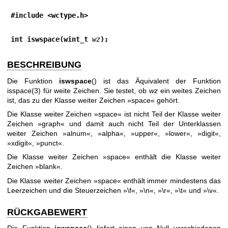
#include <wctype.h>
int iswspace(wint_t 
wz
);
BESCHREIBUNG
Die Funktion
iswspace
() ist das Äquivalent der Funktion
isspace(3)
für weite Zeichen. Sie testet, ob
wz
ein weites Zeichen
ist, das zu der Klasse weiter Zeichen »space« gehört.
Die Klasse weiter Zeichen »space« ist nicht Teil der Klasse weiter
Zeichen »graph« und damit auch nicht Teil der Unterklassen
weiter Zeichen »alnum«, »alpha«, »upper«, »lower«, »digit«,
»xdigit«, »punct«.
Die Klasse weiter Zeichen »space« enthält die Klasse weiter
Zeichen »blank«.
Die Klasse weiter Zeichen »space« enthält immer mindestens das
Leerzeichen und die Steuerzeichen »\f«, »\n«, »\r«, »\t« und »\v«.
RÜCKGABEWERT