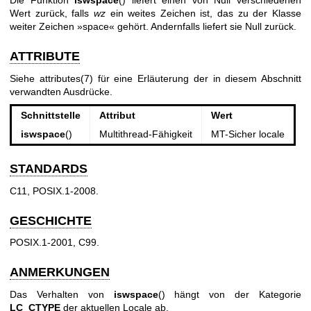
Die Funktion
iswspace
() liefert einen von Null verschiedenen
Wert zurück, falls
wz
ein weites Zeichen ist, das zu der Klasse
weiter Zeichen »space« gehört. Andernfalls liefert sie Null zurück.
ATTRIBUTE
Siehe
attributes(7)
für eine Erläuterung der in diesem Abschnitt
verwandten Ausdrücke.
Schnittstelle
Attribut
Wert
iswspace
()
Multithread-Fähigkeit
MT-Sicher locale
STANDARDS
C11, POSIX.1-2008.
GESCHICHTE
POSIX.1-2001, C99.
ANMERKUNGEN
Das Verhalten von
iswspace
() hängt von der Kategorie
LC_CTYPE
der aktuellen Locale ab.