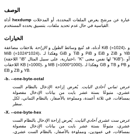
الوصف
عبارة عن مرشح يعرض الملفات المحددة، أو المدخلات
hexdump
أداة
القياسية في حال عدم تحديد ملفات، بتنسيق يحدده المستخدم.
الخيارات
أدناه، قد تُتبع وسائط
الطول
و
الإزاحة
بلاحقات مضاعفة KiB (=1024)، و
MiB (=1024*1024)، وهكذا لـ GiB و TiB و PiB و EiB و ZiB و YiB
(اللاحقة "iB" اختيارية، على سبيل المثال، "K" لها نفس معنى "KiB")، أو
اللاحقات KB (=1000)، و MB (=1000*1000)، وهكذا لـ GB و TB و PB و
EB و ZB و YB.
-b
،
--one-byte-octal
عرض ثماني أحادي البايت
. يُعرض إزاحة الإدخال بالنظام الست
عشري، متبوعًا بستة عشر بايت من بيانات الإدخال مفصولة
بمسافات، في ثلاثة أعمدة، ومملوءة بالأصفار، بالنظام الثماني، لكل
سطر.
-X
،
--one-byte-hex
عرض ست عشري أحادي البايت
. يُعرض إزاحة الإدخال بالنظام الست
عشري، متبوعًا بستة عشر بايت من بيانات الإدخال مفصولة
بمسافات، في عمودين، ومملوءة بالأصفار، بالنظام الست عشري،