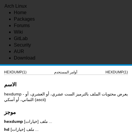
Arch Linux
Home
Packages
Forums
Wiki
GitLab
Security
AUR
Download
HEXDUMP(1)
أوامر المستخدم
HEXDUMP(1)
الاسم
hexdump - يعرض محتويات الملف بالترميز الست عشري، أو العشري، أو
الثماني، أو أسكي (ascii)
موجز
...
ملف
[خيارات]
hexdump
...
ملف
[خيارات]
hd