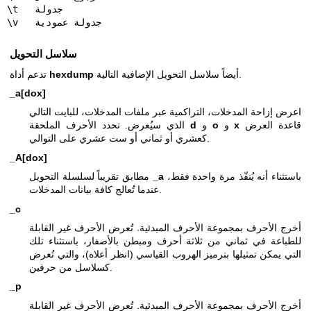
\t   جدولة

\v   جدولة عمودية
سلاسل التحويل
أيضاً سلاسل التحويل الإضافية التالية.
hexdump
تدعم أداة
_a[dox]
اعرض إزاحة المدخلات، التراكمية عبر ملفات المدخلات، للبايت التالي
قاعدة العرض
x
و
o
و
d
الذي سيُعرض. تحدد الأحرف الملحقة
كعشري أو ثماني أو ست عشري على التوالي.
_A[dox]
باستثناء أنه يُنفّذ مرة واحدة فقط،
_a
مطابق تقريباً لسلسلة التحويل
عندما تُعالج كافة بيانات المدخلات.
_c
أخرج الأحرف بمجموعة الأحرف المبدئية. تُعرض الأحرف غير القابلة
للطباعة في ثماني من ثلاثة أحرف ومبطن بالأصفار، باستثناء تلك
التي يمكن تمثيلها بترميز الهروب القياسي (انظر أعلاه)، والتي تُعرض
كسلاسل من حرفين.
_p
أخرج الأحرف بمجموعة الأحرف المبدئية. تُعرض الأحرف غير القابلة