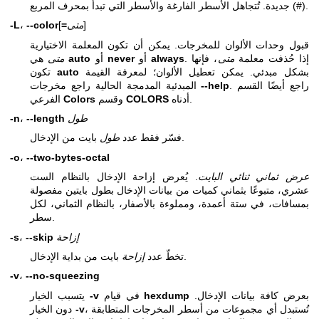
جديدة. تُتجاهل الأسطر الفارغة والأسطر التي تبدأ بمحرف المربع (#).
]
متى
=
[
--color
،
-L
قبول وحدات الألوان للمخرجات. يمكن أن تكون المعلمة الاختيارية
. إذا حُذفت معلمة
متى
، فإنها
always
أو
never
أو
auto
هي
متى
بشكل مبدئي. يمكن تعطيل الألوان؛ لمعرفة القيمة
auto
تكون
. راجع أيضًا القسم
--help
المبدئية المدمجة الحالية راجع مخرجات
أدناه.
COLORS
وقسم
Colors
الفرعي
طول
--length
،
-n
بايت من الإدخال.
فسّر فقط عدد
طول
-o
،
--two-bytes-octal
عرض ثماني ثنائي البايت
. يُعرض إزاحة الإدخال بالنظام الست
عشري، متبوعًا بثماني كميات من بيانات الإدخال بطول بايتين مفصولة
بمسافات، في ستة أعمدة، ومملوءة بالأصفار، بالنظام الثماني، لكل
سطر.
إزاحة
--skip
،
-s
بايت من بداية الإدخال.
تخطّ عدد
إزاحة
-v
،
--no-squeezing
بعرض كافة بيانات الإدخال.
hexdump
في قيام
-v
يتسبب الخيار
، تُستبدل أي مجموعات من أسطر المخرجات المتطابقة
-v
دون الخيار