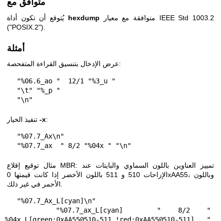
متوافق مع
متوافقة مع معيار IEEE Std 1003.2
hexdump
يُتوقع أن تكون أداة
("POSIX.2").
أمثلة
عرض الإدخال بتنسيق القراءة المتفحصة:
   "%06.6_ao "  12/1 "%3_u "

   "\t" "%_p "

   "\n"
:
-x
تنفيذ الخيار
   "%07.7_Ax\n"

   "%07.7_ax  " 8/2 "%04x " "\n"
مثال توقيع إقلاع MBR: تمييز العناوين باللون السماوي والبايتات عند
الإزاحات 510 و 511 باللون الأخضر إذا كانت قيمتها 0xAA55، وباللون
الأحمر في غير ذلك.
   "%07.7_Ax_L[cyan]\n"

   "%07.7_ax_L[cyan]  " 8/2 "   
%04x_L[green:0xAA55@510-511,!red:0xAA55@510-511] " 