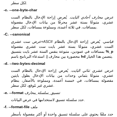
لكل سطر.
-c
،
--one-byte-char
عرض محارف أحادي البايت
. يُعرض إزاحة الإدخال بالنظام الست
عشري، متبوعًا بستة عشر محرفًا من بيانات الإدخال مفصولة
بمسافات، في ثلاثة أعمدة، ومملوءة بمسافات، لكل سطر.
-C
،
--canonical
عرض ست عشري+ASCII قياسي
. يُعرض إزاحة الإدخال بالنظام
الست عشري، متبوعًا بستة عشر بايت ست عشري مفصولة
%_p
بمسافات في عمودين، متبوعة بنفس الستة عشر بايت بتنسيق
يتضمن هذا الخيار.
hd
. استدعاء البرنامج باسم
محصورة بين محارف
|
-d
،
--two-bytes-decimal
عرض عشري ثنائي البايت
. يُعرض إزاحة الإدخال بالنظام الست
عشري، متبوعًا بثماني وحدات من بيانات الإدخال بطول بايتين
مفصولة بمسافات، في خمسة أعمدة، ومملوءة بالأصفار، بنظام
عشري غير مُوقع، لكل سطر.
تنسيق_سلسلة_محارف
--format
،
-e
حدد سلسلة تنسيق لاستخدامها في عرض البيانات.
ملف
--format-file
،
-f
حدد ملفًا يحتوي على سلسلة تنسيق واحدة أو أكثر مفصولة بأسطر