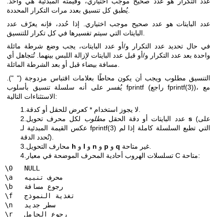
عدد التكرار هو عدد صحيح موجب اختياري، وقيمته المبدئية هي واحد.
يُطبق كل تنسيق بعدد مرات التكرار المحددة.
عدد البايتات هو عدد صحيح موجب اختياري. إذا حُدد، فإنه يعرّف عدد
البايتات التي سيتم تفسيرها في كل تكرار للتنسيق.
في حال تحديد عدد التكرار و/أو عدد البايتات، يجب وضع شرطة مائلة
واحدة بعد عدد التكرار و/أو قبل عدد البايتات لإزالة اللبس بينهما. تُتجاهل أي
مسافة بيضاء قبل أو بعد الشرطة المائلة.
التنسيق مطلوب ويجب أن يكون محاطًا بعلامات اقتباس مزدوجة (" ").
)، مع
fprintf(3)
يُفسر على أنه سلسلة تنسيق بأسلوب fprintf (راجع
الاستثناءات التالية:
1.لا يجوز استخدام * كعرض للحقل أو كدقة.
(على
s
لكل محرف تحويل
2.عدد البايتات أو دقة الحقل
مطلوب
التي تطبع السلسلة كاملة إذا لم
fprintf(3)
عكس القيمة المبدئية لـ
تُحدد الدقة).
غير متاحة.
q
و
p
و
n
و
l
و
h
3.محارف التحويل
4.تسلسلات الهروب أحادية المحرف الموضحة في معيار C متاحة:
\0   NULL

\a   محرف تنبيه

\b   رجوع مسافة

\f   تغذية النموذج

\n   سطر جديد

\r   رجوع الحامل
