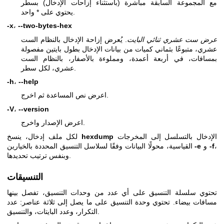
مع المجموعة السابقة مباشرة (باستثناء إزاحات الإدخال) بسطر
يحتوي على * واحد.
-x
،
--two-bytes-hex
عرض ست عشري ثنائي البايت
. يُعرض إزاحة الإدخال بالنظام الست
عشري، متبوعًا بثماني كميات من بيانات الإدخال بطول بايتين مفصولة
بمسافات، في أربعة أعمدة، ومملوءة بالأصفار، بالنظام الست
عشري، لكل سطر.
-h
،
--help
اعرض نص المساعدة ثم اخرج.
-V
،
--version
اعرض الإصدار واخرج.
الإدخال بالتسلسل إلى المخرجات
hexdump
لكل ملف إدخال، ينسخ
،
-f
و
-e
القياسية، محولًا البيانات وفقًا لسلاسل التنسيق المحددة بالخيارين
وبنفس ترتيب تحديدها.
التنسيقات
تحتوي سلسلة التنسيق على أي عدد من وحدات التنسيق، تفصل بينها
مسافات بيضاء. تحتوي وحدة التنسيق على ما يصل إلى ثلاثة عناصر: عدد
التكرار، وعدد البايتات، والتنسيق.