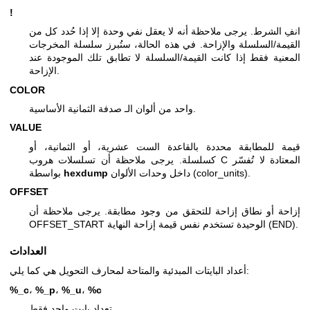
!
انفِ الشرط. يرجى ملاحظة أنه لا يعقل نفي وحدة إلا إذا حُدد كل من
القيمة/السلسلة والإزاحة. في هذه الحالة، ستُبرز سلسلة المخرجات
المعنية فقط إذا كانت القيمة/السلسلة لا تطابق تلك الموجودة عند
الإزاحة.
COLOR
واحد من ألوان الـ صدفة الثمانية الأساسية.
VALUE
قيمة للمطابقة محددة بالقاعدة الست عشرية، أو الثمانية، أو
كسلسلة. يرجى ملاحظة أن تسلسلات هروب C المعتادة لا تُفسّر
داخل وحدات الألوان (color_units).
hexdump
بواسطة
OFFSET
إزاحة أو نطاق إزاحة للتحقق من وجود مطابقة. يرجى ملاحظة أن
OFFSET_START الوحيدة تستخدم نفس قيمة إزاحة النهاية (END).
العدادات
أعداد البايتات المبدئية والمتاحة لمحارف التحويل هي كما يلي:
%_c
،
%_p
،
%_u
،
%c
تعداد بايت واحد فقط.