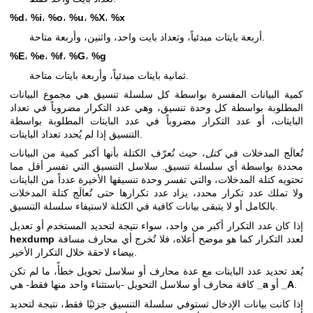
%d
،
%i
،
%o
،
%u
،
%X
،
%x
أربعة بايتات مبدئياً، وتعداد بايت واحد، واثنين، وأربعة متاحة.
%E
،
%e
،
%f
،
%G
،
%g
ثمانية بايتات مبدئياً، وأربعة بايتات متاحة.
كمية البيانات المفسرة بواسطة كل سلسلة تنسيق هي مجموع البيانات
المطلوبة بواسطة كل وحدة تنسيق، وهي عدد التكرار مضروباً في تعداد
البايتات، أو عدد التكرار مضروباً في عدد البايتات المطلوبة بواسطة
التنسيق إذا لم يُحدد تعداد البايتات.
تُعالَج المدخلات في
كتل
، حيث تُعرّف الكتلة بأنها أكبر كمية من البيانات
محددة بواسطة أي سلسلة تنسيق. سلاسل التنسيق التي تفسر أقل مما
تحتويه كتلة المدخلات، والتي تفسر وحدة تنسيقها الأخيرة عدداً من البايتات
ولا تملك عدد تكرار محدد، يزاد عدد تكرارها حتى تُعالَج كتلة المدخلات
بالكامل أو لا يتبقى بيانات كافية في الكتلة لاستيفاء سلسلة التنسيق.
إذا كان عدد التكرار أكبر من واحد، سواء نتيجة لتحديد المستخدم أو تعديل
لعدد التكرار كما هو موضح أعلاه، فلا تُخرج أي محارف مسافة
hexdump
بيضاء لاحقة خلال التكرار الأخير.
يُعد تحديد عدد البايتات مع عدة محارف أو سلاسل تحويل خطأً، ما لم تكن
.
_A
أو
_a
كافة محارف أو سلاسل التحويل -باستثناء واحد منها فقط- هي
إذا كانت بيانات الإدخال تستوفي سلسلة التنسيق جزئيًا فقط، نتيجة لتحديد