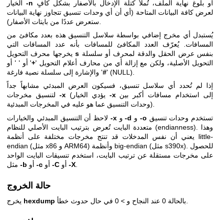
أو بلوغ نهاية الملف، تُملأ كتلة الإدخال بالأصفار بشكل كافٍ
-n
الخيار
لعرض كافة البيانات المتاحة (أي أن أي وحدات تنسيق تتجاوز نهاية البيانات
ستعرض عددًا من بايتات الأصفار).
يُستبدل أي مخرج إضافي بواسطة سلاسل التنسيق هذه بعدد مكافئ من
المسافات. يُعرّف العدد المكافئ للمسافات بأنه عدد المسافات التي
بنفس عرض الحقل والدقة لمحرف أو سلسلة
s
يخرجها محرف التحويل
التحويل الأصلية، ولكن مع إزالة أي من محارف أعلام التحويل '
+
' أو ' ' أو
' والإشارة إلى سلسلة نصية فارغة (NULL).
'
#
إذا لم تُحدد أي سلاسل تنسيق، فسيكون العرض المبدئي مشابهاً جداً
إلى استخدام مسافات أكبر بين
-x
(يؤدي الخيار
-x
لتنسيق مخرجات
وحدات التنسيق عما هو عليه في المخرجات المبدئية).
تستخدم وحدات تنسيق
-o
و
-d
و
-x
لاحظ أن التنسيق المبدئي والخيارات
متعددة البايت تُعرض بترتيب البايت الأصلي للنظام (endianness). وهذا
يعني أن نفس المدخلات قد تنتج مخرجات مختلفة على أنظمة little-
endian (مثل x86 و ARM64) وأنظمة big-endian (مثل s390x). للحصول
على مخرجات مستقلة عن ترتيب البايت، استخدم تنسيقات البايت الواحد
.
-X
أو
-C
أو
-c
أو
-b
مثل
حالة الخروج
بالحالة 0 عند النجاح و > 0 في حال حدوث خطأ.
hexdump
يخرج