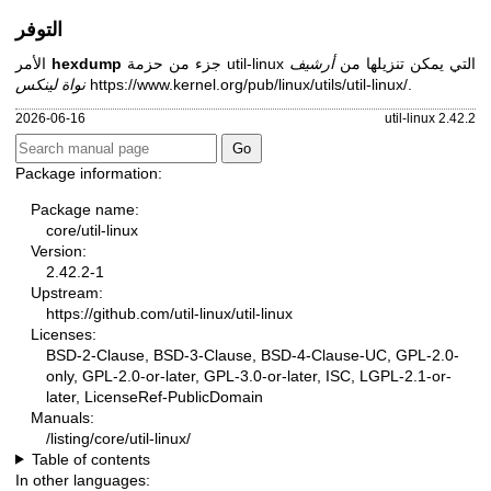
التوفر
جزء من حزمة util-linux التي يمكن تنزيلها من
أرشيف
hexdump
الأمر
.
https://www.kernel.org/pub/linux/utils/util-linux/
نواة لينكس
2026-06-16
util-linux 2.42.2
Package information:
Package name:
core/util-linux
Version:
2.42.2-1
Upstream:
https://github.com/util-linux/util-linux
Licenses:
BSD-2-Clause, BSD-3-Clause, BSD-4-Clause-UC, GPL-2.0-
only, GPL-2.0-or-later, GPL-3.0-or-later, ISC, LGPL-2.1-or-
later, LicenseRef-PublicDomain
Manuals:
/listing/core/util-linux/
Table of contents
In other languages: