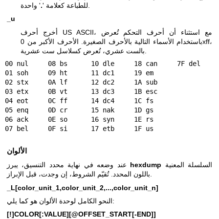
' واحدة.
للطباعة كعلامة '
.
_u
أخرج أحرف US ASCII، مع استثناء أن أحرف التحكم تُعرض
باستخدام الأسماء التالية بالأحرف الصغيرة. الأحرف الأكبر من 0xff،
بالست عشري، تُعرض كسلاسل ست عشرية.
00 nul     08 bs      10 dle     18 can     7F del

01 soh     09 ht      11 dc1     19 em

02 stx     0A lf      12 dc2     1A sub

03 etx     0B vt      13 dc3     1B esc

04 eot     0C ff      14 dc4     1C fs

05 enq     0D cr      15 nak     1D gs

06 ack     0E so      16 syn     1E rs

07 bel     0F si      17 etb     1F us
الألوان
السلسلة المعنية
hexdump
عند وضعه في نهاية محدد التنسيق، يبرز
باللون المحدد. تُقيّم الشروط، إن وجدت، قبل الإبراز.
_L[color_unit_1,color_unit_2,...,color_unit_n]
النحو الكامل لوحدة الألوان هو كما يلي:
[!]COLOR[:VALUE][@OFFSET_START[-END]]