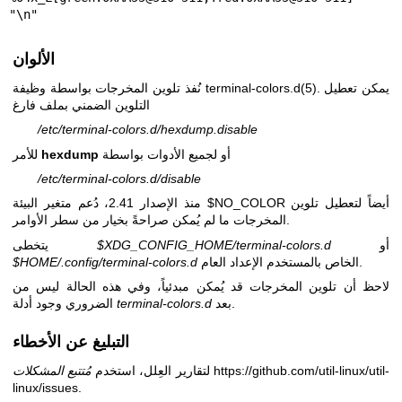
"\n"
الألوان
. يمكن تعطيل
terminal-colors.d(5)
نُفذ تلوين المخرجات بواسطة وظيفة
التلوين الضمني بملف فارغ
/etc/terminal-colors.d/hexdump.disable
أو لجميع الأدوات بواسطة
hexdump
للأمر
/etc/terminal-colors.d/disable
منذ الإصدار 2.41، دُعم متغير البيئة $NO_COLOR أيضاً لتعطيل تلوين
المخرجات ما لم يُمكن صراحةً بخيار من سطر الأوامر.
أو
$XDG_CONFIG_HOME/terminal-colors.d
يتخطى
الخاص بالمستخدم الإعداد العام.
$HOME/.config/terminal-colors.d
لاحظ أن تلوين المخرجات قد يُمكن مبدئياً، وفي هذه الحالة ليس من
بعد.
terminal-colors.d
الضروري وجود أدلة
التبليغ عن الأخطاء
https://github.com/util-linux/util-
لتقارير العِلل، استخدم
مُتتبع المشكلات
linux/issues
.