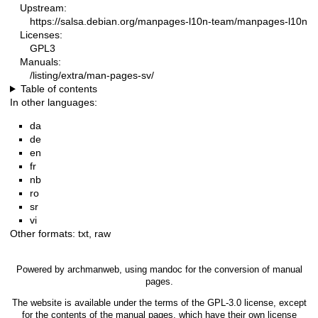
Upstream:
https://salsa.debian.org/manpages-l10n-team/manpages-l10n
Licenses:
GPL3
Manuals:
/listing/extra/man-pages-sv/
Table of contents
In other languages:
da
de
en
fr
nb
ro
sr
vi
Other formats:
txt
,
raw
Powered by
archmanweb
, using
mandoc
for the conversion of manual
pages.
The website is available under the terms of the
GPL-3.0
license, except
for the contents of the manual pages, which have their own license