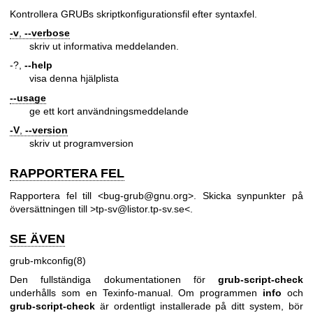
Kontrollera GRUBs skriptkonfigurationsfil efter syntaxfel.
-v
,
--verbose
skriv ut informativa meddelanden.
-?,
--help
visa denna hjälplista
--usage
ge ett kort användningsmeddelande
-V
,
--version
skriv ut programversion
RAPPORTERA FEL
Rapportera fel till <bug-grub@gnu.org>. Skicka synpunkter på
översättningen till >tp-sv@listor.tp-sv.se<.
SE ÄVEN
grub-mkconfig(8)
Den fullständiga dokumentationen för
grub-script-check
underhålls som en Texinfo-manual. Om programmen
info
och
grub-script-check
är ordentligt installerade på ditt system, bör