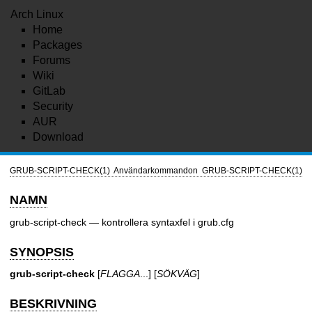
Arch Linux
Home
Packages
Forums
Wiki
GitLab
Security
AUR
Download
GRUB-SCRIPT-CHECK(1)
Användarkommandon
GRUB-SCRIPT-CHECK(1)
NAMN
grub-script-check — kontrollera syntaxfel i grub.cfg
SYNOPSIS
grub-script-check
[
FLAGGA
...] [
SÖKVÄG
]
BESKRIVNING