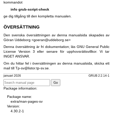
kommandot
info grub-script-check
ge dig tillgång till den kompletta manualen.
ÖVERSÄTTNING
Den svenska översättningen av denna manualsida skapades av
Göran Uddeborg <goeran@uddeborg.se>
Denna översättning är fri dokumentation; läs
GNU General Public
License Version 3
eller senare för upphovsrättsvillkor. Vi tar
INGET ANSVAR.
Om du hittar fel i översättningen av denna manualsida, skicka ett
mail till
Tp-sv@listor.tp-sv.se
.
januari 2026
GRUB 2:2.14-1
Package information:
Package name:
extra/man-pages-sv
Version:
4.30.2-1