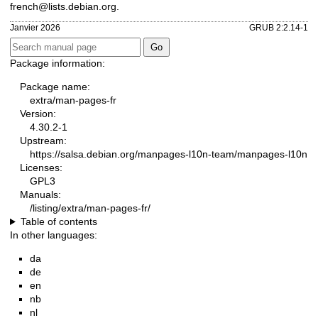
french@lists.debian.org
.
Janvier 2026
GRUB 2:2.14-1
Package information:
Package name:
extra/man-pages-fr
Version:
4.30.2-1
Upstream:
https://salsa.debian.org/manpages-l10n-team/manpages-l10n
Licenses:
GPL3
Manuals:
/listing/extra/man-pages-fr/
Table of contents
In other languages:
da
de
en
nb
nl