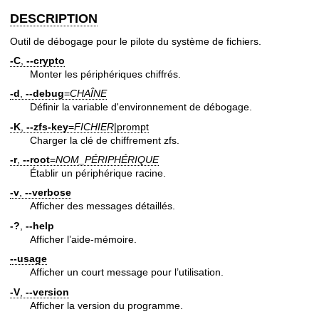
DESCRIPTION
Outil de débogage pour le pilote du système de fichiers.
-C
,
--crypto
Monter les périphériques chiffrés.
-d
,
--debug
=
CHAÎNE
Définir la variable d'environnement de débogage.
-K
,
--zfs-key
=
FICHIER
|prompt
Charger la clé de chiffrement zfs.
-r
,
--root
=
NOM_PÉRIPHÉRIQUE
Établir un périphérique racine.
-v
,
--verbose
Afficher des messages détaillés.
-?
,
--help
Afficher l’aide-mémoire.
--usage
Afficher un court message pour l’utilisation.
-V
,
--version
Afficher la version du programme.