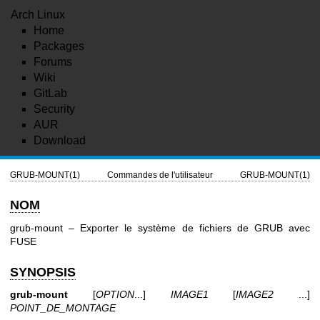
Arch Linux
Home
Packages
Forums
Wiki
GitLab
Security
AUR
Download
GRUB-MOUNT(1)
Commandes de l'utilisateur
GRUB-MOUNT(1)
NOM
grub-mount – Exporter le système de fichiers de GRUB avec
FUSE
SYNOPSIS
grub-mount
[
OPTION
...]
IMAGE1
[
IMAGE2
...]
POINT_DE_MONTAGE