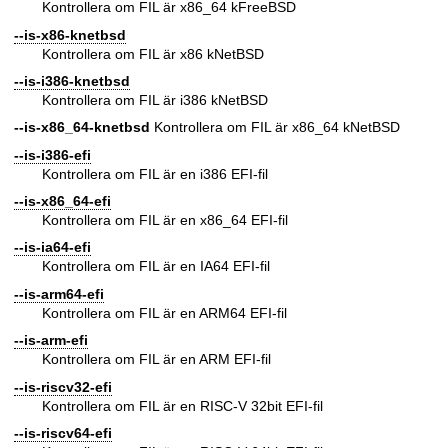
Kontrollera om FIL är x86_64 kFreeBSD
--is-x86-knetbsd
Kontrollera om FIL är x86 kNetBSD
--is-i386-knetbsd
Kontrollera om FIL är i386 kNetBSD
--is-x86_64-knetbsd
Kontrollera om FIL är x86_64 kNetBSD
--is-i386-efi
Kontrollera om FIL är en i386 EFI-fil
--is-x86_64-efi
Kontrollera om FIL är en x86_64 EFI-fil
--is-ia64-efi
Kontrollera om FIL är en IA64 EFI-fil
--is-arm64-efi
Kontrollera om FIL är en ARM64 EFI-fil
--is-arm-efi
Kontrollera om FIL är en ARM EFI-fil
--is-riscv32-efi
Kontrollera om FIL är en RISC-V 32bit EFI-fil
--is-riscv64-efi