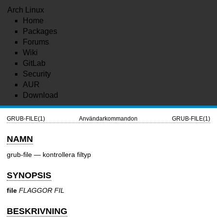
Arch Linux
Home
Packages
Forums
Wiki
GitLab
Security
AUR
Download
GRUB-FILE(1)
Användarkommandon
GRUB-FILE(1)
NAMN
grub-file — kontrollera filtyp
SYNOPSIS
file
FLAGGOR FIL
BESKRIVNING