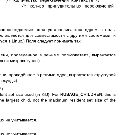
сопровождаемые поля устанавливаются ядром в ноль.
ставляются для совместимости с другими системами, и
ься в Linux.) Поля следует понимать так:
ени, проведённое в режиме пользователя, выражается
ды и микросекунды).
ни, проведённое в режиме ядра, выражается структурой
секунды).
2)
ent set size used (in KiB). For
RUSAGE_CHILDREN
, this is
the largest child, not the maximum resident set size of the
ux не учитывается.
ux не учитывается.