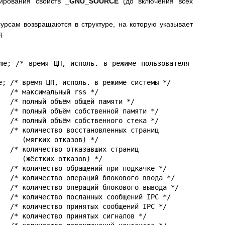
тирования свойств
_GNU_SOURCE
(до включения всех
рсам возвращаются в структуре, на которую указывает
д:
азов) */

казов) */
