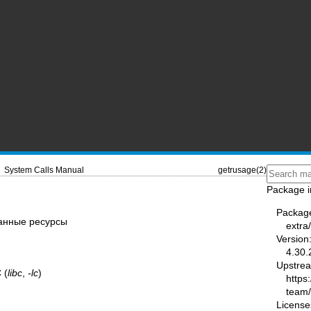
System Calls Manual
getrusage(2)
Package i
Packag
ванные ресурсы
extra
Version
4.30.
Upstre
 (
libc
,
-lc
)
https
team
License