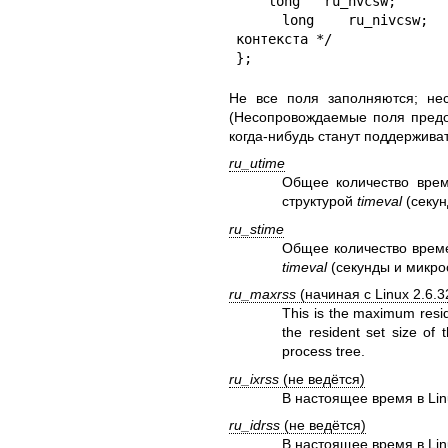
    long   ru_nvcsw;         /* количество переключений контекста */

    long   ru_nivcsw;        /* кол-во принудительных переключений 
контекста */

};
Не все поля заполняются; не
(Несопровождаемые поля предо
когда-нибудь станут поддерживат
ru_utime
Общее количество врем
структурой
timeval
(секун
ru_stime
Общее количество време
timeval
(секунды и микро
ru_maxrss
(начиная с Linux 2.6.3
This is the maximum resid
the resident set size of 
process tree.
ru_ixrss
(не ведётся)
В настоящее время в Lin
ru_idrss
(не ведётся)
В настоящее время в Lin