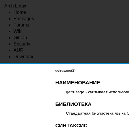
Arch Linux
Home
Packages
Forums
Wiki
GitLab
Security
AUR
Download
getrusage(2)
НАИМЕНОВАНИЕ
getrusage - считывает использо
БИБЛИОТЕКА
Стандартная библиотека языка C
СИНТАКСИС