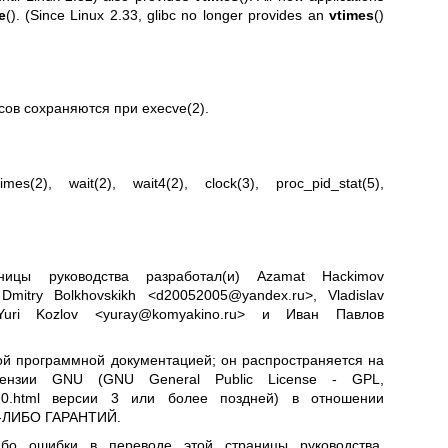
e
(). (Since Linux 2.33, glibc no longer provides an
vtimes
()
сов сохраняются при
execve(2)
.
times(2)
,
wait(2)
,
wait4(2)
,
clock(3)
,
proc_pid_stat(5)
,
ницы руководства разработал(и) Azamat Hackimov
Dmitry Bolkhovskikh <d20052005@yandex.ru>, Vladislav
>, Yuri Kozlov <yuray@komyakino.ru> и Иван Павлов
ой программной документацией; он распространяется на
цензии GNU (GNU General Public License - GPL,
.0.html
версии 3 или более поздней) в отношении
ИХ-ЛИБО ГАРАНТИЙ.
ибо ошибки в переводе этой страницы руководства,