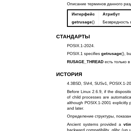
Описание терминов данного раз
Интерфейс
Атрибут
getrusage
()
Безвредность 
СТАНДАРТЫ
POSIX.1-2024.
POSIX.1 specifies
getrusage
(), b
RUSAGE_THREAD
есть только в 
ИСТОРИЯ
4.3BSD, SVr4, SUSv1, POSIX.1-20
Before Linux 2.6.9, if the disposit
of child processes are automatica
although POSIX.1-2001 explicitly p
and later.
Определение структуры, показан
Ancient systems provided a
vti
backward compatibility, glibc (up 