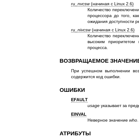
ru_nvcsw
(начиная с Linux 2.6)
Количество переключени
процессора до того, ка
ожидания доступности ре
ru_nivcsw
(начиная с Linux 2.6)
Количество переключени
высоким приоритетом 
процесса.
ВОЗВРАЩАЕМОЕ ЗНАЧЕНИ
При успешном выполнении воз
содержится код ошибки.
ОШИБКИ
EFAULT
usage
указывает за пред
EINVAL
Неверное значение
who
.
АТРИБУТЫ