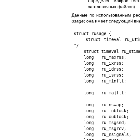
определён макрос тес
заголовочных файлов).
Данные по использованным ресу
usage
; она имеет следующий ви
struct rusage {

    struct timeval ru_utime; /* время ЦП, исполь. в режиме пользователя 
*/

    struct timeval ru_stime; /* время ЦП, исполь. в режиме системы */

    long   ru_maxrss;        /* максимальный rss */

    long   ru_ixrss;         /* полный объём общей памяти */

    long   ru_idrss;         /* полный объём собственной памяти */

    long   ru_isrss;         /* полный объём собственного стека */

    long   ru_minflt;        /* количество восстановленных страниц

                                (мягких отк
    long   ru_majflt;        /* количество отказавших страниц

                                (жёстких от
    long   ru_nswap;         /* количество обращений при подкачке */

    long   ru_inblock;       /* количество операций блокового ввода */

    long   ru_oublock;       /* количество операций блокового вывода */

    long   ru_msgsnd;        /* количество посланных сообщений IPC */

    long   ru_msgrcv;        /* количество принятых сообщений IPC */

    long   ru_nsignals;      /* количество принятых сигналов */
