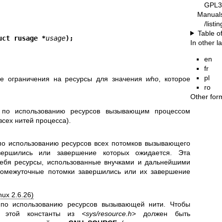
GPL3
Manual
/list
Table o
uct rusage *
usage
);
In other 
en
fr
pl
ие ограничения на ресурсы для значения
who
, которое
ro
Other for
у по использованию ресурсов вызывающим процессом
сех нитей процесса).
по использованию ресурсов всех потомков вызывающего
вершились или завершение которых ожидается. Эта
себя ресурсы, использованные внучками и дальнейшими
ромежуточные потомки завершились или их завершение
nux 2.6.26)
 по использованию ресурсов вызывающей нити. Чтобы
е этой константы из
<sys/resource.h>
должен быть