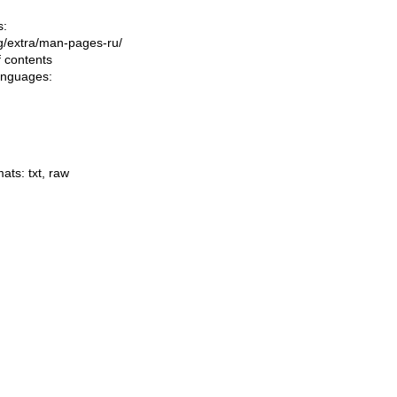
s:
ing/extra/man-pages-ru/
f contents
languages:
mats:
txt
,
raw