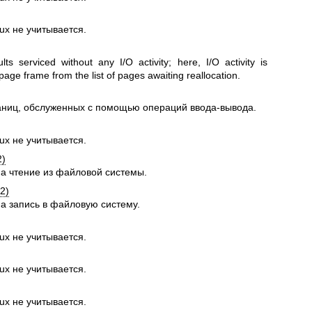
ux не учитывается.
s serviced without any I/O activity; here, I/O activity is
page frame from the list of pages awaiting reallocation.
аниц, обслуженных с помощью операций ввода-вывода.
ux не учитывается.
2)
а чтение из файловой системы.
2)
а запись в файловую систему.
ux не учитывается.
ux не учитывается.
ux не учитывается.