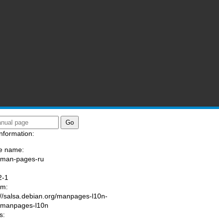
nformation:
e name:
/man-pages-ru
:
2-1
am:
://salsa.debian.org/manpages-l10n-
/manpages-l10n
s: