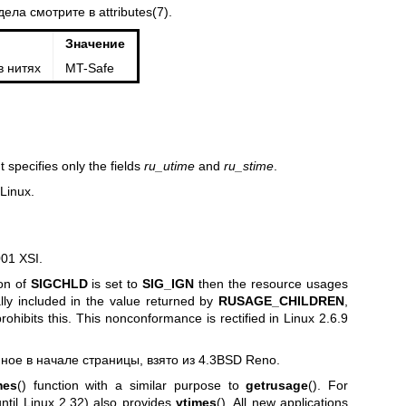
дела смотрите в
attributes(7)
.
Значение
в нитях
MT-Safe
ut specifies only the fields
ru_utime
and
ru_stime
.
Linux.
01 XSI.
ion of
SIGCHLD
is set to
SIG_IGN
then the resource usages
lly included in the value returned by
RUSAGE_CHILDREN
,
rohibits this. This nonconformance is rectified in Linux 2.6.9
ное в начале страницы, взято из 4.3BSD Reno.
mes
() function with a similar purpose to
getrusage
(). For
until Linux 2.32) also provides
vtimes
(). All new applications