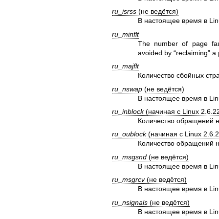
ru_isrss
(не ведётся)
В настоящее время в Lin
ru_minflt
The number of page fault
avoided by “reclaiming” a 
ru_majflt
Количество сбойных стр
ru_nswap
(не ведётся)
В настоящее время в Lin
ru_inblock
(начиная с Linux 2.6.2
Количество обращений н
ru_oublock
(начиная с Linux 2.6.2
Количество обращений н
ru_msgsnd
(не ведётся)
В настоящее время в Lin
ru_msgrcv
(не ведётся)
В настоящее время в Lin
ru_nsignals
(не ведётся)
В настоящее время в Lin