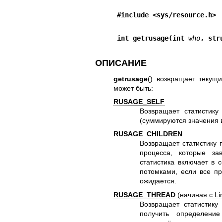
#include <sys/resource.h>
int getrusage(int 
who
, str
ОПИСАНИЕ
getrusage
() возвращает текущ
может быть:
RUSAGE_SELF
Возвращает статистик
(суммируются значения в
RUSAGE_CHILDREN
Возвращает статистику 
процесса, которые за
статистика включает в 
потомками, если все п
ожидается.
RUSAGE_THREAD
(начиная с Li
Возвращает статистику
получить определени