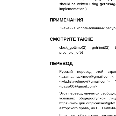
should be written using
getrusag
implementation.)
ПРИМЕЧАНИЯ
Значения использованных ресур
СМОТРИТЕ ТАКЖЕ
clock_gettime(2)
,
getrlimit(2)
,
proc_pid_io(5)
ПЕРЕВОД
Русский перевод этой стра
<azamat.hackimov@gmail.com>, 
<ivladislavefimov@gmail.com
<pavia00@gmail.com>
Этот перевод является свободн
условиях общедоступной ли
https://www.gnu.org/licenses/gpl-3
авторского права, но БЕЗ КАК
Если вы обнаружите какие-л