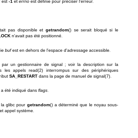
r est
-1
et
errno
est définie pour préciser l'erreur.
tait pas disponible et
getrandom
() se serait bloqué si le
LOCK
n'avait pas été positionné.
oie
buf
est en dehors de l'espace d'adressage accessible.
par un gestionnaire de signal ; voir la description sur la
és les appels
read(2)
interrompus sur des périphériques
tribut
SA_RESTART
dans la page de manuel de
signal(7)
.
 a été indiqué dans
flags
.
 la glibc pour
getrandom
() a déterminé que le noyau sous-
et appel système.