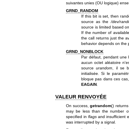
suivantes unies (OU logique) ense
GRND_RANDOM
If this bit is set, then r
source as the
/dev/ran
source is limited based o
If the number of availabl
the call returns just the 
behavior depends on the 
GRND_NONBLOCK
Par défaut, pendant une 
aucun octet aléatoire n'e
source
urandom
, il se 
initialisée. Si le paramè
bloque pas dans ces cas
EAGAIN
.
VALEUR RENVOYÉE
On success,
getrandom
() return
may be less than the number o
specified in
flags
and insufficient 
was interrupted by a signal.