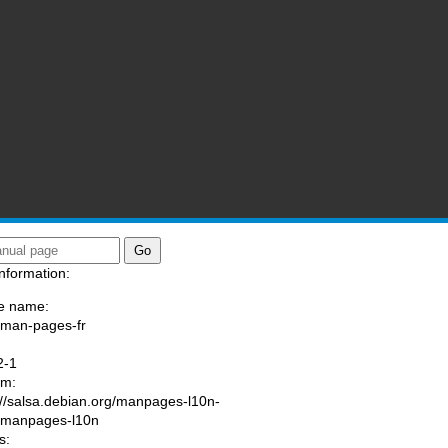
nformation:
e name:
/man-pages-fr
:
2-1
am:
://salsa.debian.org/manpages-l10n-
/manpages-l10n
s: