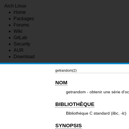
Arch Linux
Home
Packages
Forums
Wiki
GitLab
Security
AUR
Download
getrandom(2)
NOM
getrandom - obtenir une série d'oc
BIBLIOTHÈQUE
Bibliothèque C standard (
libc
,
-lc
)
SYNOPSIS