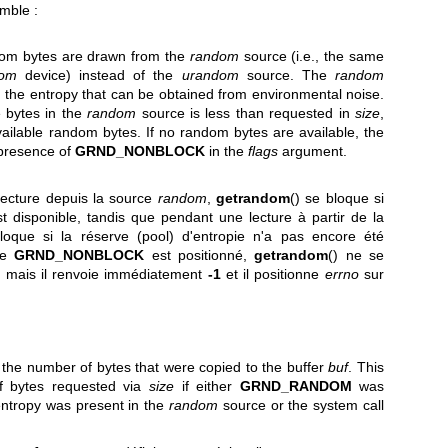
mble :
andom bytes are drawn from the
random
source (i.e., the same
dom
device) instead of the
urandom
source. The
random
n the entropy that can be obtained from environmental noise.
e bytes in the
random
source is less than requested in
size
,
available random bytes. If no random bytes are available, the
presence of
GRND_NONBLOCK
in the
flags
argument.
lecture depuis la source
random
,
getrandom
() se bloque si
st disponible, tandis que pendant une lecture à partir de la
bloque si la réserve (pool) d'entropie n'a pas encore été
tre
GRND_NONBLOCK
est positionné,
getrandom
() ne se
, mais il renvoie immédiatement
-1
et il positionne
errno
sur
s the number of bytes that were copied to the buffer
buf
. This
f bytes requested via
size
if either
GRND_RANDOM
was
entropy was present in the
random
source or the system call