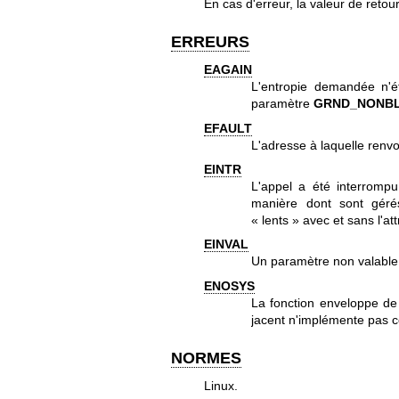
En cas d'erreur, la valeur de retou
ERREURS
EAGAIN
L'entropie demandée n'é
paramètre
GRND_NONB
EFAULT
L'adresse à laquelle renv
EINTR
L'appel a été interrompu 
manière dont sont gér
« lents » avec et sans l'at
EINVAL
Un paramètre non valable
ENOSYS
La fonction enveloppe de
jacent n'implémente pas c
NORMES
Linux.