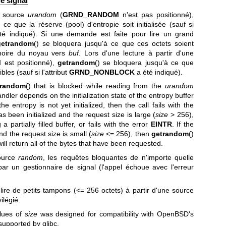
e signal
e source
urandom
(
GRND_RANDOM
n'est pas positionné),
ce que la réserve (pool) d'entropie soit initialisée (sauf si
é indiqué). Si une demande est faite pour lire un grand
getrandom
() se bloquera jusqu'à ce que ces octets soient
moire du noyau vers
buf
. Lors d'une lecture à partir d'une
M
est positionné),
getrandom
() se bloquera jusqu'à ce que
bles (sauf si l'attribut
GRND_NONBLOCK
a été indiqué).
trandom
() that is blocked while reading from the
urandom
andler depends on the initialization state of the entropy buffer
 the entropy is not yet initialized, then the call fails with the
as been initialized and the request size is large (
size
> 256),
a partially filled buffer, or fails with the error
EINTR
. If the
nd the request size is small (
size
<= 256), then
getrandom
()
 will return all of the bytes that have been requested.
ource
random
, les requêtes bloquantes de n'importe quelle
par un gestionnaire de signal (l'appel échoue avec l'erreur
 lire de petits tampons (<= 256 octets) à partir d'une source
vilégié.
alues of
size
was designed for compatibility with OpenBSD's
supported by glibc.