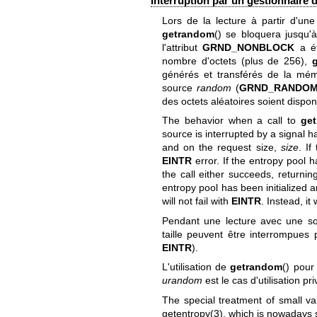
Interruption par un gestionnaire d
Lors de la lecture à partir d'un
getrandom
() se bloquera jusqu'à 
l'attribut
GRND_NONBLOCK
a ét
nombre d'octets (plus de 256),
générés et transférés de la mé
source
random
(
GRND_RANDO
des octets aléatoires soient disponi
The behavior when a call to
ge
source is interrupted by a signal h
and on the request size,
size
. If
EINTR
error. If the entropy pool h
the call either succeeds, returning 
entropy pool has been initialized a
will not fail with
EINTR
. Instead, it
Pendant une lecture avec une s
taille peuvent être interrompues 
EINTR
).
L'utilisation de
getrandom
() pour
urandom
est le cas d'utilisation pri
The special treatment of small v
getentropy(3)
, which is nowadays 