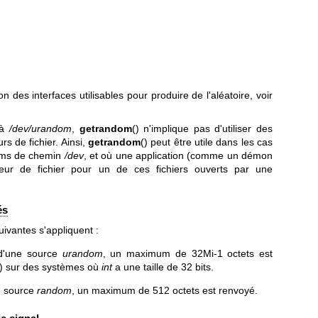
des interfaces utilisables pour produire de l'aléatoire, voir
 à
/dev/urandom
,
getrandom
() n'implique pas d'utiliser des
s de fichier. Ainsi,
getrandom
() peut être utile dans les cas
noms de chemin
/dev
, et où une application (comme un démon
eur de fichier pour un de ces fichiers ouverts par une
és
suivantes s'appliquent :
 d'une source
urandom
, un maximum de 32Mi-1 octets est
() sur des systèmes où
int
a une taille de 32 bits.
ne source
random
, un maximum de 512 octets est renvoyé.