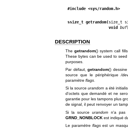
#include <sys/random.h>
ssize_t getrandom(
                  void 
buf
DESCRIPTION
The
getrandom
() system call fil
These bytes can be used to seed
purposes.
Par défaut,
getrandom
() dessine
source que le périphérique
/de
paramètre
flags
.
Si la source
urandom
a été initial
d'octets que demandé et ne seron
garantie pour les tampons plus gro
de signal, il peut renvoyer un tam
Si la source
urandom
n'a pas e
GRND_NONBLOCK
est indiqué 
Le paramètre
flags
est un masque