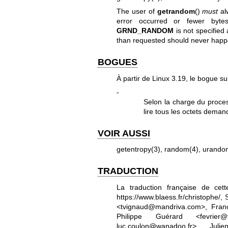
The user of
getrandom
()
must
al
error occurred or fewer byt
GRND_RANDOM
is not specified
than requested should never happe
BOGUES
À partir de Linux 3.19, le bogue sui
-
Selon la charge du proce
lire tous les octets deman
VOIR AUSSI
getentropy(3)
,
random(4)
,
urando
TRADUCTION
La traduction française de ce
https://www.blaess.fr/christophe/
, 
<tvignaud@mandriva.com>, Franço
Philippe Guérard <fevrier@
luc.coulon@wanadoo.fr>, Jul