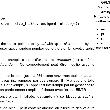
GPL3
Manual
/list
Table o
In other 
[
size
], size_t 
size
, unsigned int 
flags
);
en
pl
ro
ru
ls the buffer pointed to by
buf
with up to
size
random bytes.
Other for
 user-space random number generators or for cryptographic
 une entropie à partir d'une source
urandom
(soit la même
v/urandom
). Ce comportement peut être modifié avec le
isée, les lectures jusqu'à 256 octets renverront toujours autant
t pas interrompues par des signaux. Il n'y a pas une telle
s. Par exemple, si l'appel est interrompu par un gestionnaire
pon partiellement rempli ou échouer avec l'erreur
EINTR
.
ncore été initialisée,
getrandom
() se bloquera, sauf si
dans
flags
.
 de bit qui peut contenir aucune ou plusieurs des valeurs