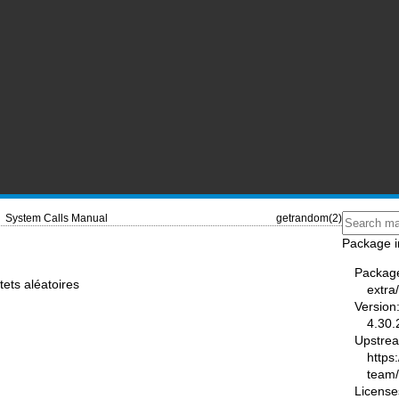
System Calls Manual
getrandom(2)
Package i
Packag
tets aléatoires
extra
Version
4.30.
Upstre
https
team
License