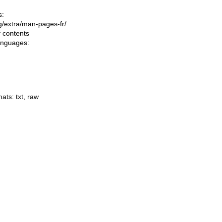
s:
ing/extra/man-pages-fr/
f contents
languages:
mats:
txt
,
raw