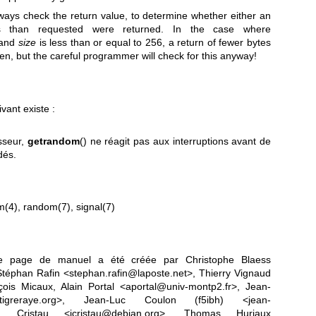
ways check the return value, to determine whether either an
es than requested were returned. In the case where
 and
size
is less than or equal to 256, a return of fewer bytes
n, but the careful programmer will check for this anyway!
vant existe :
sseur,
getrandom
() ne réagit pas aux interruptions avant de
dés.
m(4)
,
random(7)
,
signal(7)
tte page de manuel a été créée par Christophe Blaess
Stéphan Rafin <stephan.rafin@laposte.net>, Thierry Vignaud
is Micaux, Alain Portal <aportal@univ-montp2.fr>, Jean-
tigreraye.org>, Jean-Luc Coulon (f5ibh) <jean-
ien Cristau <jcristau@debian.org>, Thomas Huriaux