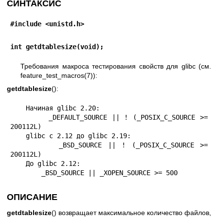
СИНТАКСИС
#include <unistd.h>
int getdtablesize(void);
Требования макроса тестирования свойств для glibc (см.
feature_test_macros(7)
):
getdtablesize
():
    Начиная glibc 2.20:

        _DEFAULT_SOURCE || ! (_POSIX_C_SOURCE >= 
200112L)

    glibc с 2.12 до glibc 2.19:

        _BSD_SOURCE || ! (_POSIX_C_SOURCE >= 
200112L)

    До glibc 2.12:

        _BSD_SOURCE || _XOPEN_SOURCE >= 500
ОПИСАНИЕ
getdtablesize
() возвращает максимальное количество файлов,