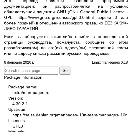
Этот перевод является свободной программной
документацией; он распространяется на условиях
общедоступной лицензии GNU (GNU General Public License -
GPL,
https://www.gnu.org/licenses/gpl-3.0.html
версии 3 или
более поздней) в отношении авторского права, но БЕЗ КАКИХ-
ЛИБО ГАРАНТИЙ.
Если вы обнаружите какие-либо ошибки в переводе этой
страницы руководства, пожалуйста, сообщите об этом
разработчику(ам) по его(их) адресу(ам) электронной почты
или по адресу
списка рассылки русских переводчиков
.
8 февраля 2026 г.
Linux man-pages 6.18
Package information:
Package name:
extra/man-pages-ru
Version:
4.30.2-1
Upstream:
https://salsa.debian.org/manpages-l10n-team/manpages-l10n
Licenses:
GPL3
Manuals: