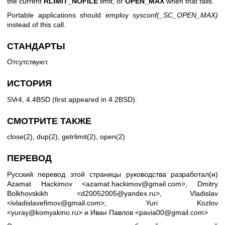
the current
RLIMIT_NOFILE
limit, or
OPEN_MAX
when that fails.
Portable applications should employ
sysconf(_SC_OPEN_MAX)
instead of this call.
СТАНДАРТЫ
Отсутствуют.
ИСТОРИЯ
SVr4, 4.4BSD (first appeared in 4.2BSD).
СМОТРИТЕ ТАКЖЕ
close(2)
,
dup(2)
,
getrlimit(2)
,
open(2)
ПЕРЕВОД
Русский перевод этой страницы руководства разработал(и)
Azamat Hackimov <azamat.hackimov@gmail.com>, Dmitry
Bolkhovskikh <d20052005@yandex.ru>, Vladislav
<ivladislavefimov@gmail.com>, Yuri Kozlov
<yuray@komyakino.ru> и Иван Павлов <pavia00@gmail.com>