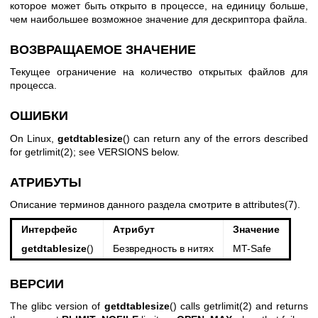
которое может быть открыто в процессе, на единицу больше,
чем наибольшее возможное значение для дескриптора файла.
ВОЗВРАЩАЕМОЕ ЗНАЧЕНИЕ
Текущее ограничение на количество открытых файлов для
процесса.
ОШИБКИ
On Linux,
getdtablesize
() can return any of the errors described
for
getrlimit(2)
; see VERSIONS below.
АТРИБУТЫ
Описание терминов данного раздела смотрите в
attributes(7)
.
Интерфейс
Атрибут
Значение
getdtablesize
()
Безвредность в нитях
MT-Safe
ВЕРСИИ
The glibc version of
getdtablesize
() calls
getrlimit(2)
and returns