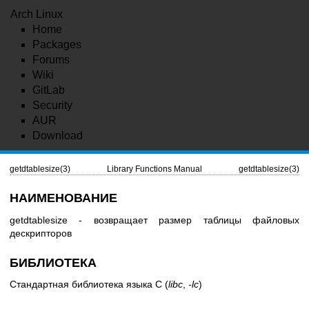
Arch Linux
Home
Packages
Forums
Wiki
GitLab
Security
AUR
Download
getdtablesize(3)
Library Functions Manual
getdtablesize(3)
НАИМЕНОВАНИЕ
getdtablesize - возвращает размер таблицы файловых
дескрипторов
БИБЛИОТЕКА
Стандартная библиотека языка C (
libc
,
-lc
)