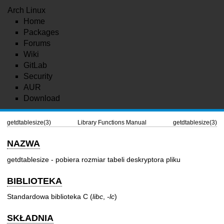
Arch Linux
Home
Packages
Forums
Wiki
GitLab
Security
AUR
Download
getdtablesize(3)
Library Functions Manual
getdtablesize(3)
NAZWA
getdtablesize - pobiera rozmiar tabeli deskryptora pliku
BIBLIOTEKA
Standardowa biblioteka C (
libc
,
-lc
)
SKŁADNIA