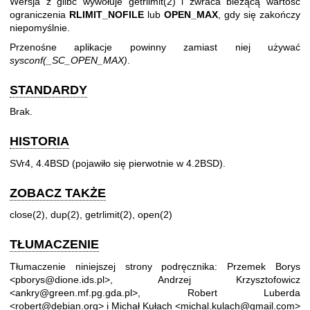
Wersja z glibc wywołuje
getrlimit(2)
i zwraca bieżącą wartość
ograniczenia
RLIMIT_NOFILE
lub
OPEN_MAX
, gdy się zakończy
niepomyślnie.
Przenośne aplikacje powinny zamiast niej używać
sysconf(_SC_OPEN_MAX)
.
STANDARDY
Brak.
HISTORIA
SVr4, 4.4BSD (pojawiło się pierwotnie w 4.2BSD).
ZOBACZ TAKŻE
close(2)
,
dup(2)
,
getrlimit(2)
,
open(2)
TŁUMACZENIE
Tłumaczenie niniejszej strony podręcznika: Przemek Borys
<pborys@dione.ids.pl>, Andrzej Krzysztofowicz
<ankry@green.mf.pg.gda.pl>, Robert Luberda
<robert@debian.org> i Michał Kułach <michal.kulach@gmail.com>