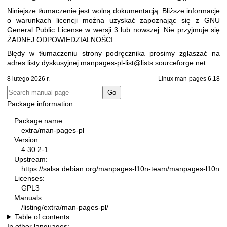
Niniejsze tłumaczenie jest wolną dokumentacją. Bliższe informacje
o warunkach licencji można uzyskać zapoznając się z
GNU
General Public License w wersji 3
lub nowszej. Nie przyjmuje się
ŻADNEJ ODPOWIEDZIALNOŚCI.
Błędy w tłumaczeniu strony podręcznika prosimy zgłaszać na
adres listy dyskusyjnej
manpages-pl-list@lists.sourceforge.net
.
8 lutego 2026 r.
Linux man-pages 6.18
Package information:
Package name:
extra/man-pages-pl
Version:
4.30.2-1
Upstream:
https://salsa.debian.org/manpages-l10n-team/manpages-l10n
Licenses:
GPL3
Manuals:
/listing/extra/man-pages-pl/
Table of contents
In other languages: