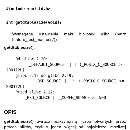
#include <unistd.h>
int getdtablesize(void);
Wymagane ustawienia makr biblioteki glibc (patrz
feature_test_macros(7)
):
getdtablesize
():
    Od glibc 2.20:

        _DEFAULT_SOURCE || ! (_POSIX_C_SOURCE >= 
200112L)

    glibc 2.12 do glibc 2.19:

        _BSD_SOURCE || ! (_POSIX_C_SOURCE >= 
200112L)

    Przed glibc 2.12:

        _BSD_SOURCE || _XOPEN_SOURCE >= 500
OPIS
getdtablesize
() zwraca maksymalną liczbę otwartych przez
proces plików, czyli o jeden więcej od największej możliwej