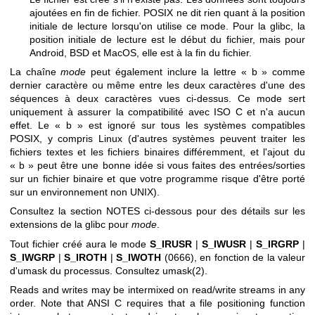
ajoutées en fin de fichier. POSIX ne dit rien quant à la position
initiale de lecture lorsqu'on utilise ce mode. Pour la glibc, la
position initiale de lecture est le début du fichier, mais pour
Android, BSD et MacOS, elle est à la fin du fichier.
La chaîne
mode
peut également inclure la lettre « b » comme
dernier caractère ou même entre les deux caractères d'une des
séquences à deux caractères vues ci-dessus. Ce mode sert
uniquement à assurer la compatibilité avec ISO C et n'a aucun
effet. Le « b » est ignoré sur tous les systèmes compatibles
POSIX, y compris Linux (d'autres systèmes peuvent traiter les
fichiers textes et les fichiers binaires différemment, et l'ajout du
« b » peut être une bonne idée si vous faites des entrées/sorties
sur un fichier binaire et que votre programme risque d'être porté
sur un environnement non UNIX).
Consultez la section NOTES ci-dessous pour des détails sur les
extensions de la glibc pour
mode
.
Tout fichier créé aura le mode
S_IRUSR
|
S_IWUSR
|
S_IRGRP
|
S_IWGRP
|
S_IROTH
|
S_IWOTH
(0666), en fonction de la valeur
d'umask du processus. Consultez
umask(2)
.
Reads and writes may be intermixed on read/write streams in any
order. Note that ANSI C requires that a file positioning function