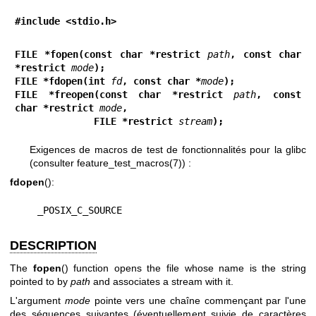
#include <stdio.h>
FILE *fopen(const char *restrict 
path
, const char 
*restrict 
mode
);
FILE *fdopen(int 
fd
, const char *
mode
);
FILE *freopen(const char *restrict 
path
, const 
char *restrict 
mode
,
              FILE *restrict 
stream
);
Exigences de macros de test de fonctionnalités pour la glibc
(consulter
feature_test_macros(7)
) :
fdopen
():
    _POSIX_C_SOURCE
DESCRIPTION
The
fopen
() function opens the file whose name is the string
pointed to by
path
and associates a stream with it.
L'argument
mode
pointe vers une chaîne commençant par l'une
des séquences suivantes (éventuellement suivie de caractères