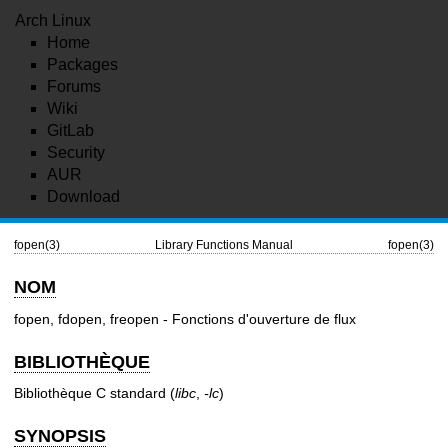
Arch Linux
Home
Packages
Forums
Wiki
GitLab
Security
AUR
Download
fopen(3)
Library Functions Manual
fopen(3)
NOM
fopen, fdopen, freopen - Fonctions d'ouverture de flux
BIBLIOTHÈQUE
Bibliothèque C standard (
libc
,
-lc
)
SYNOPSIS