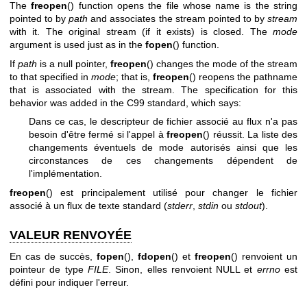
The
freopen
() function opens the file whose name is the string
pointed to by
path
and associates the stream pointed to by
stream
with it. The original stream (if it exists) is closed. The
mode
argument is used just as in the
fopen
() function.
If
path
is a null pointer,
freopen
() changes the mode of the stream
to that specified in
mode
; that is,
freopen
() reopens the pathname
that is associated with the stream. The specification for this
behavior was added in the C99 standard, which says:
Dans ce cas, le descripteur de fichier associé au flux n'a pas
besoin d'être fermé si l'appel à
freopen
() réussit. La liste des
changements éventuels de mode autorisés ainsi que les
circonstances de ces changements dépendent de
l'implémentation.
freopen
() est principalement utilisé pour changer le fichier
associé à un flux de texte standard (
stderr
,
stdin
ou
stdout
).
VALEUR RENVOYÉE
En cas de succès,
fopen
(),
fdopen
() et
freopen
() renvoient un
pointeur de type
FILE
. Sinon, elles renvoient NULL et
errno
est
défini pour indiquer l'erreur.