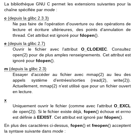
La bibliothèque GNU C permet les extensions suivantes pour la
chaîne spécifiée par
mode
:
c
(depuis la glibc 2.3.3)
Ne pas faire de l'opération d'ouverture ou des opérations de
lecture et écriture ultérieures, des points d'annulation de
thread. Cet attribut est ignoré pour
fdopen
().
e
(depuis la glibc 2.7)
Ouvrir le fichier avec l'attribut
O_CLOEXEC
. Consultez
open(2)
pour de plus amples renseignements. Cet attribut est
ignoré pour
fdopen
().
m
(depuis la glibc 2.3)
Essayer d'accéder au fichier avec
mmap(2)
au lieu des
appels système d'entrées/sorties (
read(2)
,
write(2)
).
Actuellement,
mmap(2)
n'est utilisé que pour un fichier ouvert
en lecture.
x
Uniquement ouvrir le fichier (comme avec l'attribut
O_EXCL
de
open(2)
). Si le fichier existe déjà,
fopen
() échoue et
errno
est définie à
EEXIST
. Cet attribut est ignoré par
fdopen
().
En plus des caractères ci-dessus,
fopen
() et
freopen
() acceptent
la syntaxe suivante dans
mode
: