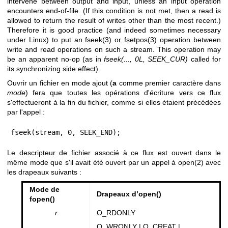
intervene between output and input, unless an input operation
encounters end-of-file. (If this condition is not met, then a read is
allowed to return the result of writes other than the most recent.)
Therefore it is good practice (and indeed sometimes necessary
under Linux) to put an
fseek(3)
or
fsetpos(3)
operation between
write and read operations on such a stream. This operation may
be an apparent no-op (as in
fseek(..., 0L, SEEK_CUR)
called for
its synchronizing side effect).
Ouvrir un fichier en mode ajout (
a
comme premier caractère dans
mode
) fera que toutes les opérations d'écriture vers ce flux
s'effectueront à la fin du fichier, comme si elles étaient précédées
par l'appel :
fseek(stream, 0, SEEK_END);
Le descripteur de fichier associé à ce flux est ouvert dans le
même mode que s'il avait été ouvert par un appel à
open(2)
avec
les drapeaux suivants :
Mode de
Drapeaux d’open()
fopen()
r
O_RDONLY
O_WRONLY | O_CREAT |