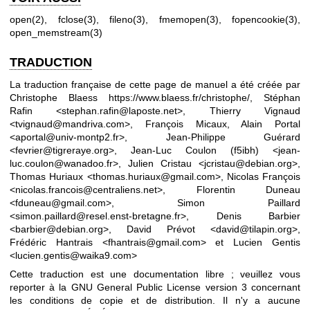
open(2)
,
fclose(3)
,
fileno(3)
,
fmemopen(3)
,
fopencookie(3)
,
open_memstream(3)
TRADUCTION
La traduction française de cette page de manuel a été créée par
Christophe Blaess
https://www.blaess.fr/christophe/
, Stéphan
Rafin <stephan.rafin@laposte.net>, Thierry Vignaud
<tvignaud@mandriva.com>, François Micaux, Alain Portal
<aportal@univ-montp2.fr>, Jean-Philippe Guérard
<fevrier@tigreraye.org>, Jean-Luc Coulon (f5ibh) <jean-
luc.coulon@wanadoo.fr>, Julien Cristau <jcristau@debian.org>,
Thomas Huriaux <thomas.huriaux@gmail.com>, Nicolas François
<nicolas.francois@centraliens.net>, Florentin Duneau
<fduneau@gmail.com>, Simon Paillard
<simon.paillard@resel.enst-bretagne.fr>, Denis Barbier
<barbier@debian.org>, David Prévot <david@tilapin.org>,
Frédéric Hantrais <fhantrais@gmail.com> et Lucien Gentis
<lucien.gentis@waika9.com>
Cette traduction est une documentation libre ; veuillez vous
reporter à la
GNU General Public License version 3
concernant
les conditions de copie et de distribution. Il n'y a aucune