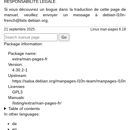
RESPONSABILITÉ LÉGALE.
Si vous découvrez un bogue dans la traduction de cette page de
manuel, veuillez envoyer un message à
debian-l10n-
french@lists.debian.org
.
21 septembre 2025
Linux man-pages 6.18
Package information:
Package name:
extra/man-pages-fr
Version:
4.30.2-1
Upstream:
https://salsa.debian.org/manpages-l10n-team/manpages-l10n
Licenses:
GPL3
Manuals:
/listing/extra/man-pages-fr/
Table of contents
In other languages:
de
en