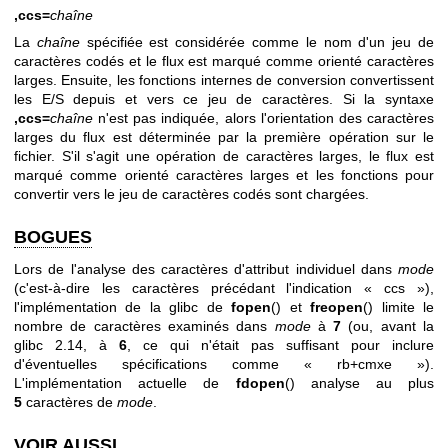
,ccs=
chaîne
La
chaîne
spécifiée est considérée comme le nom d'un jeu de
caractères codés et le flux est marqué comme orienté caractères
larges. Ensuite, les fonctions internes de conversion convertissent
les E/S depuis et vers ce jeu de caractères. Si la syntaxe
,ccs=
chaîne
n'est pas indiquée, alors l'orientation des caractères
larges du flux est déterminée par la première opération sur le
fichier. S'il s'agit une opération de caractères larges, le flux est
marqué comme orienté caractères larges et les fonctions pour
convertir vers le jeu de caractères codés sont chargées.
BOGUES
Lors de l'analyse des caractères d'attribut individuel dans
mode
(c'est-à-dire les caractères précédant l'indication « ccs »),
l'implémentation de la glibc de
fopen
() et
freopen
() limite le
nombre de caractères examinés dans
mode
à
7
(ou, avant la
glibc 2.14, à
6
, ce qui n'était pas suffisant pour inclure
d'éventuelles spécifications comme « rb+cmxe »).
L'implémentation actuelle de
fdopen
() analyse au plus
5
caractères de
mode
.
VOIR AUSSI