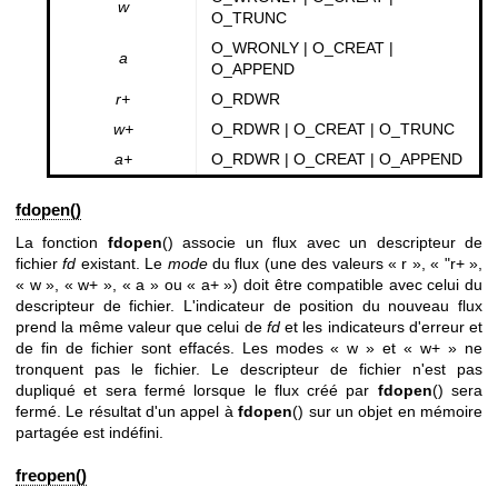
w
O_TRUNC
O_WRONLY | O_CREAT |
a
O_APPEND
r+
O_RDWR
w+
O_RDWR | O_CREAT | O_TRUNC
a+
O_RDWR | O_CREAT | O_APPEND
fdopen()
La fonction
fdopen
() associe un flux avec un descripteur de
fichier
fd
existant. Le
mode
du flux (une des valeurs « r », « "r+ »,
« w », « w+ », « a » ou « a+ ») doit être compatible avec celui du
descripteur de fichier. L'indicateur de position du nouveau flux
prend la même valeur que celui de
fd
et les indicateurs d'erreur et
de fin de fichier sont effacés. Les modes « w » et « w+ » ne
tronquent pas le fichier. Le descripteur de fichier n'est pas
dupliqué et sera fermé lorsque le flux créé par
fdopen
() sera
fermé. Le résultat d'un appel à
fdopen
() sur un objet en mémoire
partagée est indéfini.
freopen()