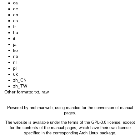
ca
de
en
es
fr
hu
it
ja
ko
nb
nl
pl
uk
zh_CN
zh_TW
Other formats:
txt
,
raw
Powered by
archmanweb
, using
mandoc
for the conversion of manual
pages.
The website is available under the terms of the
GPL-3.0
license, except
for the contents of the manual pages, which have their own license
specified in the corresponding Arch Linux package.