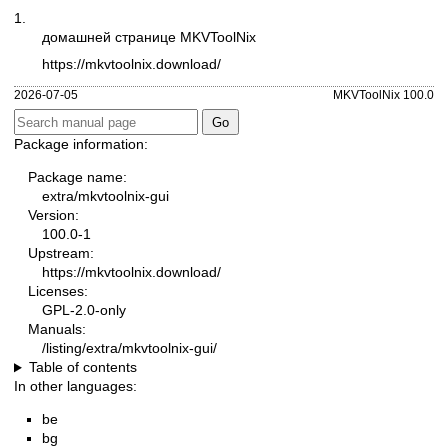
1.
домашней странице MKVToolNix
https://mkvtoolnix.download/
2026-07-05
MKVToolNix 100.0
Package information:
Package name:
extra/mkvtoolnix-gui
Version:
100.0-1
Upstream:
https://mkvtoolnix.download/
Licenses:
GPL-2.0-only
Manuals:
/listing/extra/mkvtoolnix-gui/
Table of contents
In other languages:
be
bg