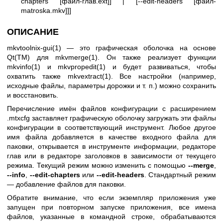
chapters [файл-глав.ext]] | [--edit-headers [файл-
matroska.mkv]]]
ОПИСАНИЕ
mkvtoolnix-gui(1)
— это графическая оболочка на основе
Qt(TM) для
mkvmerge(1)
. Он также реализует функции
mkvinfo(1)
и
mkvpropedit(1)
и будет развиваться, чтобы
охватить также
mkvextract(1)
. Все настройки (например,
исходные файлы, параметры дорожки и т. п.) можно сохранить
и восстановить.
Перечисление имён файлов конфигурации с расширением
.mtxcfg заставляет графическую оболочку загружать эти файлы
конфигурации в соответствующий инструмент. Любое другое
имя файла добавляется в качестве входного файла для
паковки, открывается в инструменте информации, редакторе
глав или в редакторе заголовков в зависимости от текущего
режима. Текущий режим можно изменить с помощью
--merge
,
--info
,
--edit-chapters
или
--edit-headers
. Стандартный режим
— добавление файлов для паковки.
Обратите внимание, что если экземпляр приложения уже
запущен при повторном запуске приложения, все имена
файлов, указанные в командной строке, обрабатываются