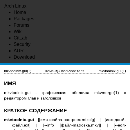
Arch Linux
Home
Packages
Forums
Wiki
GitLab
Security
AUR
Download
mkvtoolnix-gui(1)
Команды пользователя
mkvtoolnix-gui(1)
ИМЯ
mkvtoolnix-gui - графическая оболочка
mkvmerge(1)
с
редактором глав и заголовков
КРАТКОЕ СОДЕРЖАНИЕ
mkvtoolnix-gui
[[имя-файла-настроек.mtxcfg] | [исходный-
файл.ext] | [--info [файл-matroska.mkv]] | [--edit-