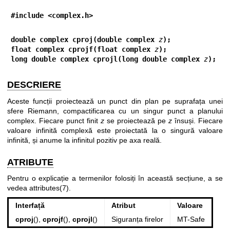
#include <complex.h>
double complex cproj(double complex 
z
);
float complex cprojf(float complex 
z
);
long double complex cprojl(long double complex 
z
);
DESCRIERE
Aceste funcții proiectează un punct din plan pe suprafața unei
sfere Riemann, compactificarea cu un singur punct a planului
complex. Fiecare punct finit
z
se proiectează pe
z
însuși. Fiecare
valoare infinită complexă este proiectată la o singură valoare
infinită, și anume la infinitul pozitiv pe axa reală.
ATRIBUTE
Pentru o explicație a termenilor folosiți în această secțiune, a se
vedea
attributes(7)
.
Interfață
Atribut
Valoare
cproj
(),
cprojf
(),
cprojl
()
Siguranța firelor
MT-Safe