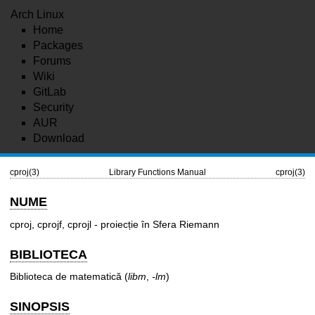
Arch Linux
Home
Packages
Forums
Wiki
GitLab
Security
AUR
Download
cproj(3)
Library Functions Manual
cproj(3)
NUME
cproj, cprojf, cprojl - proiecție în Sfera Riemann
BIBLIOTECA
Biblioteca de matematică (
libm
,
-lm
)
SINOPSIS