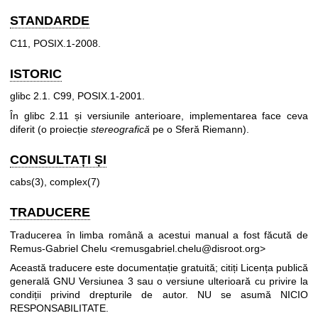
STANDARDE
C11, POSIX.1-2008.
ISTORIC
glibc 2.1. C99, POSIX.1-2001.
În glibc 2.11 și versiunile anterioare, implementarea face ceva
diferit (o proiecție
stereografică
pe o Sferă Riemann).
CONSULTAȚI ȘI
cabs(3)
,
complex(7)
TRADUCERE
Traducerea în limba română a acestui manual a fost făcută de
Remus-Gabriel Chelu <remusgabriel.chelu@disroot.org>
Această traducere este documentație gratuită; citiți
Licența publică
generală GNU Versiunea 3
sau o versiune ulterioară cu privire la
condiții privind drepturile de autor. NU se asumă NICIO
RESPONSABILITATE.