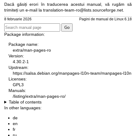
Dacă găsiți erori în traducerea acestui manual, vă rugăm să
trimiteți un e-mail la
translation-team-ro@lists.sourceforge.net
.
8 februarie 2026
Pagini de manual de Linux 6.18
Package information:
Package name:
extra/man-pages-ro
Version:
4.30.2-1
Upstream:
https://salsa.debian.org/manpages-l10n-team/manpages-l10n
Licenses:
GPL3
Manuals:
/listing/extra/man-pages-ro/
Table of contents
In other languages:
de
en
fr
ru