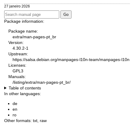
27 janeiro 2026
Package information:
Package name:
extra/man-pages-pt_br
Version:
4.30.2-1
Upstream:
https://salsa.debian.org/manpages-l10n-team/manpages-l10n
Licenses:
GPL3
Manuals:
/listing/extra/man-pages-pt_br/
Table of contents
In other languages:
de
en
ro
Other formats:
txt
,
raw