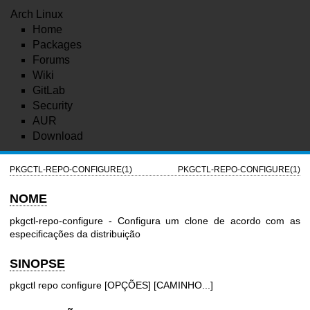
Arch Linux
Home
Packages
Forums
Wiki
GitLab
Security
AUR
Download
PKGCTL-REPO-CONFIGURE(1)
PKGCTL-REPO-CONFIGURE(1)
NOME
pkgctl-repo-configure - Configura um clone de acordo com as
especificações da distribuição
SINOPSE
pkgctl repo configure [OPÇÕES] [CAMINHO...]