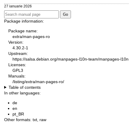
27 ianuarie 2026
Package information:
Package name:
extra/man-pages-ro
Version:
4.30.2-1
Upstream:
https://salsa.debian.org/manpages-l10n-team/manpages-l10n
Licenses:
GPL3
Manuals:
/listing/extra/man-pages-ro/
Table of contents
In other languages:
de
en
pt_BR
Other formats:
txt
,
raw