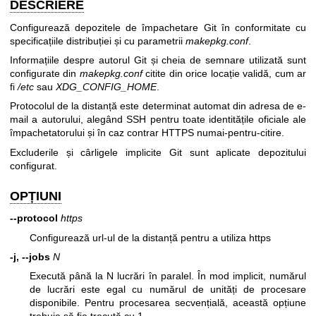
DESCRIERE
Configurează depozitele de împachetare Git în conformitate cu
specificațiile distribuției și cu parametrii
makepkg.conf
.
Informațiile despre autorul Git și cheia de semnare utilizată sunt
configurate din
makepkg.conf
citite din orice locație validă, cum ar
fi
/etc
sau
XDG_CONFIG_HOME
.
Protocolul de la distanță este determinat automat din adresa de e-
mail a autorului, alegând SSH pentru toate identitățile oficiale ale
împachetatorului și în caz contrar HTTPS numai-pentru-citire.
Excluderile și cârligele implicite Git sunt aplicate depozitului
configurat.
OPȚIUNI
--protocol
https
Configurează url-ul de la distanță pentru a utiliza https
-j, --jobs
N
Execută până la N lucrări în paralel. În mod implicit, numărul
de lucrări este egal cu numărul de unități de procesare
disponibile. Pentru procesarea secvențială, această opțiune