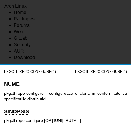
Arch Linux
Home
Packages
Forums
Wiki
GitLab
Security
AUR
Download
PKGCTL-REPO-CONFIGURE(1)
PKGCTL-REPO-CONFIGURE(1)
NUME
pkgctl-repo-configure - configurează o clonă în conformitate cu
specificațiile distribuției
SINOPSIS
pkgctl repo configure [OPȚIUNI] [RUTA...]