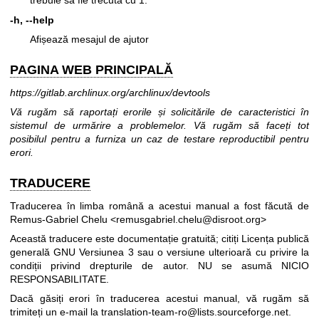
trebuie să fie trecută cu 1.
-h, --help
Afișează mesajul de ajutor
PAGINA WEB PRINCIPALĂ
https://gitlab.archlinux.org/archlinux/devtools
Vă rugăm să raportați erorile și solicitările de caracteristici în
sistemul de urmărire a problemelor. Vă rugăm să faceți tot
posibilul pentru a furniza un caz de testare reproductibil pentru
erori.
TRADUCERE
Traducerea în limba română a acestui manual a fost făcută de
Remus-Gabriel Chelu <remusgabriel.chelu@disroot.org>
Această traducere este documentație gratuită; citiți
Licența publică
generală GNU Versiunea 3
sau o versiune ulterioară cu privire la
condiții privind drepturile de autor. NU se asumă NICIO
RESPONSABILITATE.
Dacă găsiți erori în traducerea acestui manual, vă rugăm să
trimiteți un e-mail la
translation-team-ro@lists.sourceforge.net
.