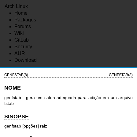
Arch Linux
Home
Packages
Forums
Wiki
GitLab
Security
AUR
Download
GENFSTAB(8)
GENFSTAB(8)
NOME
genfstab - gera um saída adequada para adição em um arquivo
fstab
SINOPSE
genfstab [opções] raiz