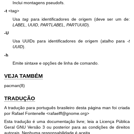
Inclui montagens pseudofs.
-t
<tag>
Usa
tag
para identificadores de origem (deve ser um de:
LABEL
,
UUID
,
PARTLABEL
,
PARTUUID
).
-U
Usa UUIDs para identificadores de origem (atalho para
-t
UUID
).
-h
Emite sintaxe e opções de linha de comando.
VEJA TAMBÉM
pacman(8)
TRADUÇÃO
A tradução para português brasileiro desta página man foi criada
por Rafael Fontenelle <rafaelff@gnome.org>
Esta tradução é uma documentação livre; leia a
Licença Pública
Geral GNU Versão 3
ou posterior para as condições de direitos
autorais. Nenhuma responsabilidade é aceita.