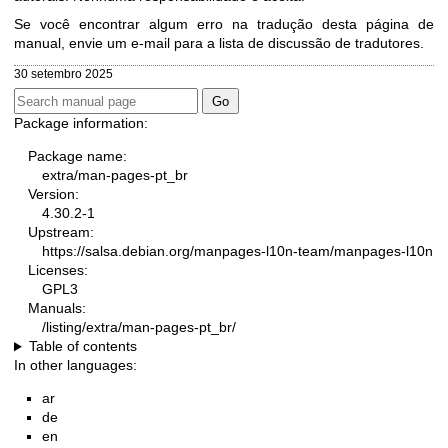
Se você encontrar algum erro na tradução desta página de
manual, envie um e-mail para
a lista de discussão de tradutores
.
30 setembro 2025
Package information:
Package name:
extra/man-pages-pt_br
Version:
4.30.2-1
Upstream:
https://salsa.debian.org/manpages-l10n-team/manpages-l10n
Licenses:
GPL3
Manuals:
/listing/extra/man-pages-pt_br/
Table of contents
In other languages:
ar
de
en