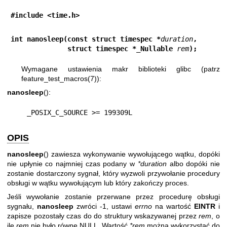
#include <time.h>
int nanosleep(const struct timespec *
duration
,
              struct timespec *_Nullable 
rem
);
Wymagane ustawienia makr biblioteki glibc (patrz
feature_test_macros(7)
):
nanosleep
():
    _POSIX_C_SOURCE >= 199309L
OPIS
nanosleep
() zawiesza wykonywanie wywołującego wątku, dopóki
nie upłynie co najmniej czas podany w
*duration
albo dopóki nie
zostanie dostarczony sygnał, który wyzwoli przywołanie procedury
obsługi w wątku wywołującym lub który zakończy proces.
Jeśli wywołanie zostanie przerwane przez procedurę obsługi
sygnału,
nanosleep
zwróci -1, ustawi
errno
na wartość
EINTR
i
zapisze pozostały czas do do struktury wskazywanej przez
rem
, o
ile
rem
nie było równe NULL. Wartość
*rem
można wykorzystać do