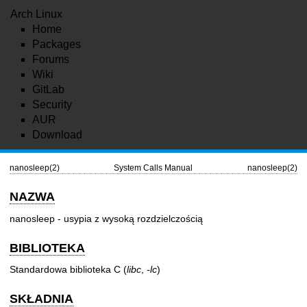
Arch Linux
Home
Packages
Forums
Wiki
GitLab
Security
AUR
Download
nanosleep(2)
System Calls Manual
nanosleep(2)
NAZWA
nanosleep - usypia z wysoką rozdzielczością
BIBLIOTEKA
Standardowa biblioteka C (
libc
,
-lc
)
SKŁADNIA