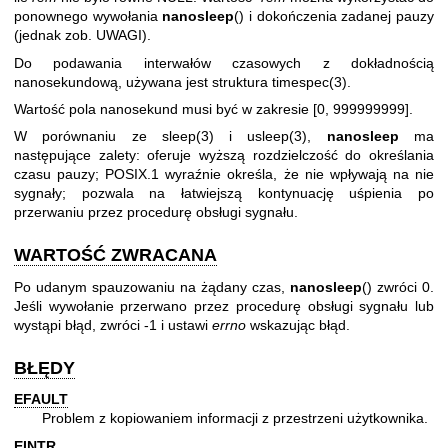
ponownego wywołania
nanosleep
() i dokończenia zadanej pauzy
(jednak zob. UWAGI).
Do podawania interwałów czasowych z dokładnością
nanosekundową, używana jest struktura
timespec(3)
.
Wartość pola nanosekund musi być w zakresie [0, 999999999].
W porównaniu ze
sleep(3)
i
usleep(3)
,
nanosleep
ma
następujące zalety: oferuje wyższą rozdzielczość do określania
czasu pauzy; POSIX.1 wyraźnie określa, że nie wpływają na nie
sygnały; pozwala na łatwiejszą kontynuację uśpienia po
przerwaniu przez procedurę obsługi sygnału.
WARTOŚĆ ZWRACANA
Po udanym spauzowaniu na żądany czas,
nanosleep
() zwróci 0.
Jeśli wywołanie przerwano przez procedurę obsługi sygnału lub
wystąpi błąd, zwróci -1 i ustawi
errno
wskazując błąd.
BŁĘDY
EFAULT
Problem z kopiowaniem informacji z przestrzeni użytkownika.
EINTR