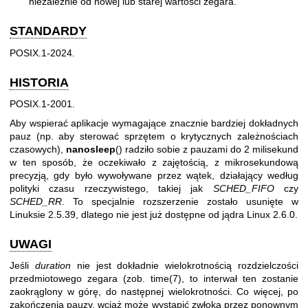
niezależnie od nowej lub starej wartości zegara.
STANDARDY
POSIX.1-2024.
HISTORIA
POSIX.1-2001.
Aby wspierać aplikacje wymagające znacznie bardziej dokładnych
pauz (np. aby sterować sprzętem o krytycznych zależnościach
czasowych),
nanosleep
() radziło sobie z pauzami do 2 milisekund
w ten sposób, że oczekiwało z zajętością, z mikrosekundową
precyzją, gdy było wywoływane przez wątek, działający według
polityki czasu rzeczywistego, takiej jak
SCHED_FIFO
czy
SCHED_RR
. To specjalnie rozszerzenie zostało usunięte w
Linuksie 2.5.39, dlatego nie jest już dostępne od jądra Linux 2.6.0.
UWAGI
Jeśli
duration
nie jest dokładnie wielokrotnością rozdzielczości
przedmiotowego zegara (zob.
time(7)
, to interwał ten zostanie
zaokrąglony w górę, do następnej wielokrotności. Co więcej, po
zakończenia pauzy, wciąż może wystąpić zwłoka przez ponownym