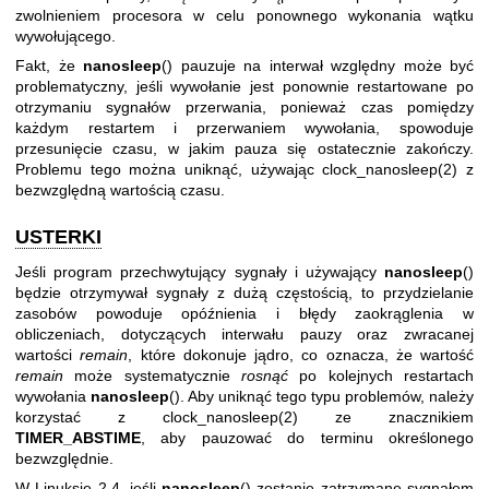
zwolnieniem procesora w celu ponownego wykonania wątku
wywołującego.
Fakt, że
nanosleep
() pauzuje na interwał względny może być
problematyczny, jeśli wywołanie jest ponownie restartowane po
otrzymaniu sygnałów przerwania, ponieważ czas pomiędzy
każdym restartem i przerwaniem wywołania, spowoduje
przesunięcie czasu, w jakim pauza się ostatecznie zakończy.
Problemu tego można uniknąć, używając
clock_nanosleep(2)
z
bezwzględną wartością czasu.
USTERKI
Jeśli program przechwytujący sygnały i używający
nanosleep
()
będzie otrzymywał sygnały z dużą częstością, to przydzielanie
zasobów powoduje opóźnienia i błędy zaokrąglenia w
obliczeniach, dotyczących interwału pauzy oraz zwracanej
wartości
remain
, które dokonuje jądro, co oznacza, że wartość
remain
może systematycznie
rosnąć
po kolejnych restartach
wywołania
nanosleep
(). Aby uniknąć tego typu problemów, należy
korzystać z
clock_nanosleep(2)
ze znacznikiem
TIMER_ABSTIME
, aby pauzować do terminu określonego
bezwzględnie.
W Linuksie 2.4, jeśli
nanosleep
() zostanie zatrzymane sygnałem