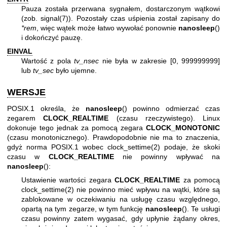
Pauza została przerwana sygnałem, dostarczonym wątkowi
(zob.
signal(7)
). Pozostały czas uśpienia został zapisany do
*rem
, więc wątek może łatwo wywołać ponownie
nanosleep
()
i dokończyć pauzę.
EINVAL
Wartość z pola
tv_nsec
nie była w zakresie [0, 999999999]
lub
tv_sec
było ujemne.
WERSJE
POSIX.1 określa, że
nanosleep
() powinno odmierzać czas
zegarem
CLOCK_REALTIME
(czasu rzeczywistego). Linux
dokonuje tego jednak za pomocą zegara
CLOCK_MONOTONIC
(czasu monotonicznego). Prawdopodobnie nie ma to znaczenia,
gdyż norma POSIX.1 wobec
clock_settime(2)
podaje, że skoki
czasu w
CLOCK_REALTIME
nie powinny wpływać na
nanosleep
():
Ustawienie wartości zegara
CLOCK_REALTIME
za pomocą
clock_settime(2)
nie powinno mieć wpływu na wątki, które są
zablokowane w oczekiwaniu na usługę czasu względnego,
opartą na tym zegarze, w tym funkcję
nanosleep
(). Te usługi
czasu powinny zatem wygasać, gdy upłynie żądany okres,