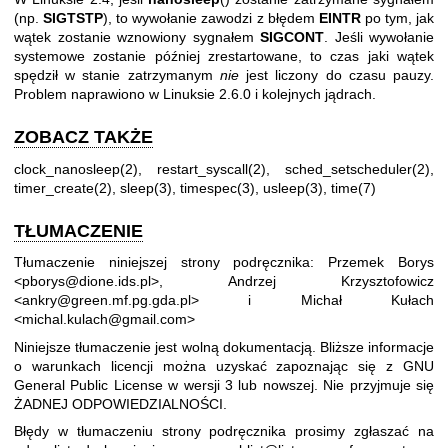
(np.
SIGTSTP
), to wywołanie zawodzi z błędem
EINTR
po tym, jak
wątek zostanie wznowiony sygnałem
SIGCONT
. Jeśli wywołanie
systemowe zostanie później zrestartowane, to czas jaki wątek
spędził w stanie zatrzymanym
nie
jest liczony do czasu pauzy.
Problem naprawiono w Linuksie 2.6.0 i kolejnych jądrach.
ZOBACZ TAKŻE
clock_nanosleep(2)
,
restart_syscall(2)
,
sched_setscheduler(2)
,
timer_create(2)
,
sleep(3)
,
timespec(3)
,
usleep(3)
,
time(7)
TŁUMACZENIE
Tłumaczenie niniejszej strony podręcznika: Przemek Borys
<pborys@dione.ids.pl>, Andrzej Krzysztofowicz
<ankry@green.mf.pg.gda.pl> i Michał Kułach
<michal.kulach@gmail.com>
Niniejsze tłumaczenie jest wolną dokumentacją. Bliższe informacje
o warunkach licencji można uzyskać zapoznając się z
GNU
General Public License w wersji 3
lub nowszej. Nie przyjmuje się
ŻADNEJ ODPOWIEDZIALNOŚCI.
Błędy w tłumaczeniu strony podręcznika prosimy zgłaszać na