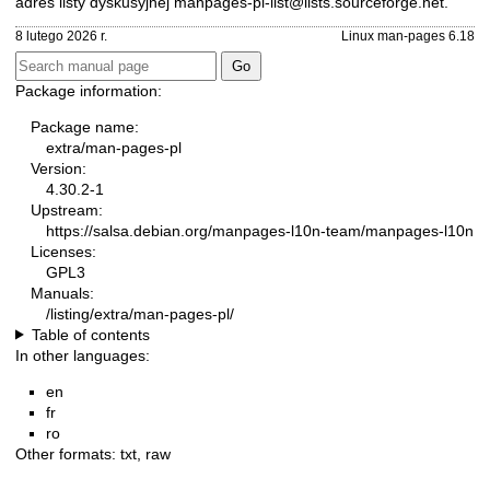
adres listy dyskusyjnej
manpages-pl-list@lists.sourceforge.net
.
8 lutego 2026 r.
Linux man-pages 6.18
Package information:
Package name:
extra/man-pages-pl
Version:
4.30.2-1
Upstream:
https://salsa.debian.org/manpages-l10n-team/manpages-l10n
Licenses:
GPL3
Manuals:
/listing/extra/man-pages-pl/
Table of contents
In other languages:
en
fr
ro
Other formats:
txt
,
raw