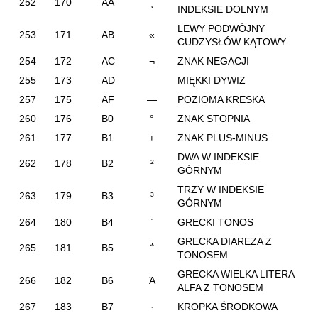
252
170
AA
ͺ
INDEKSIE DOLNYM
LEWY PODWÓJNY
253
171
AB
«
CUDZYSŁÓW KĄTOWY
254
172
AC
¬
ZNAK NEGACJI
255
173
AD
MIĘKKI DYWIZ
257
175
AF
―
POZIOMA KRESKA
260
176
B0
°
ZNAK STOPNIA
261
177
B1
±
ZNAK PLUS-MINUS
DWA W INDEKSIE
262
178
B2
²
GÓRNYM
TRZY W INDEKSIE
263
179
B3
³
GÓRNYM
264
180
B4
΄
GRECKI TONOS
GRECKA DIAREZA Z
265
181
B5
΅
TONOSEM
GRECKA WIELKA LITERA
266
182
B6
Ά
ALFA Z TONOSEM
267
183
B7
·
KROPKA ŚRODKOWA