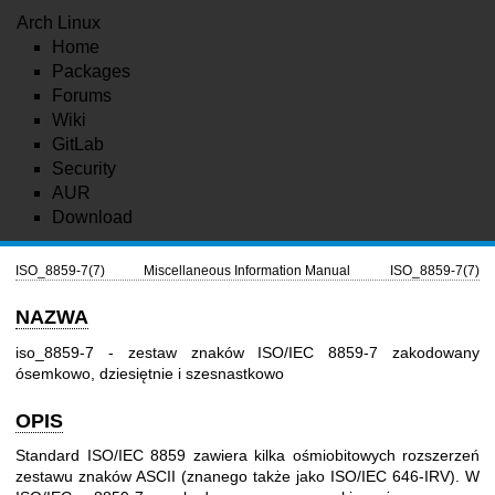
Arch Linux
Home
Packages
Forums
Wiki
GitLab
Security
AUR
Download
ISO_8859-7(7)
Miscellaneous Information Manual
ISO_8859-7(7)
NAZWA
iso_8859-7 - zestaw znaków ISO/IEC 8859-7 zakodowany
ósemkowo, dziesiętnie i szesnastkowo
OPIS
Standard ISO/IEC 8859 zawiera kilka ośmiobitowych rozszerzeń
zestawu znaków ASCII (znanego także jako ISO/IEC 646-IRV). W