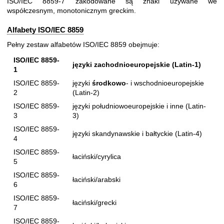
ISO/IEC 8859-7 zakodowane są znaki używane we
współczesnym, monotonicznym greckim.
Alfabety ISO/IEC 8859
Pełny zestaw alfabetów ISO/IEC 8859 obejmuje:
ISO/IEC 8859-
języki zachodnioeuropejskie (Latin-1)
1
ISO/IEC 8859-
języki
środkowo
- i wschodnioeuropejskie
2
(Latin-2)
ISO/IEC 8859-
języki południowoeuropejskie i inne (Latin-
3
3)
ISO/IEC 8859-
języki skandynawskie i bałtyckie (Latin-4)
4
ISO/IEC 8859-
łaciński/cyrylica
5
ISO/IEC 8859-
łaciński/arabski
6
ISO/IEC 8859-
łaciński/grecki
7
ISO/IEC 8859-