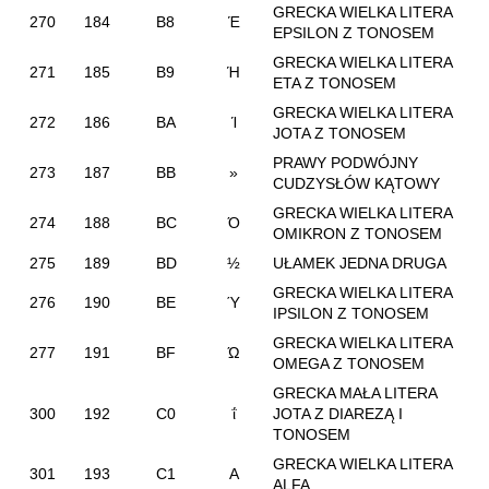
GRECKA WIELKA LITERA
270
184
B8
Έ
EPSILON Z TONOSEM
GRECKA WIELKA LITERA
271
185
B9
Ή
ETA Z TONOSEM
GRECKA WIELKA LITERA
272
186
BA
Ί
JOTA Z TONOSEM
PRAWY PODWÓJNY
273
187
BB
»
CUDZYSŁÓW KĄTOWY
GRECKA WIELKA LITERA
274
188
BC
Ό
OMIKRON Z TONOSEM
275
189
BD
½
UŁAMEK JEDNA DRUGA
GRECKA WIELKA LITERA
276
190
BE
Ύ
IPSILON Z TONOSEM
GRECKA WIELKA LITERA
277
191
BF
Ώ
OMEGA Z TONOSEM
GRECKA MAŁA LITERA
300
192
C0
ΐ
JOTA Z DIAREZĄ I
TONOSEM
GRECKA WIELKA LITERA
301
193
C1
Α
ALFA