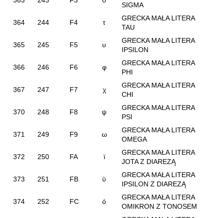
363
243
F3
σ
SIGMA
GRECKA MAŁA LITERA
364
244
F4
τ
TAU
GRECKA MAŁA LITERA
365
245
F5
υ
IPSILON
GRECKA MAŁA LITERA
366
246
F6
φ
PHI
GRECKA MAŁA LITERA
367
247
F7
χ
CHI
GRECKA MAŁA LITERA
370
248
F8
ψ
PSI
GRECKA MAŁA LITERA
371
249
F9
ω
OMEGA
GRECKA MAŁA LITERA
372
250
FA
ϊ
JOTA Z DIAREZĄ
GRECKA MAŁA LITERA
373
251
FB
ϋ
IPSILON Z DIAREZĄ
GRECKA MAŁA LITERA
374
252
FC
ό
OMIKRON Z TONOSEM