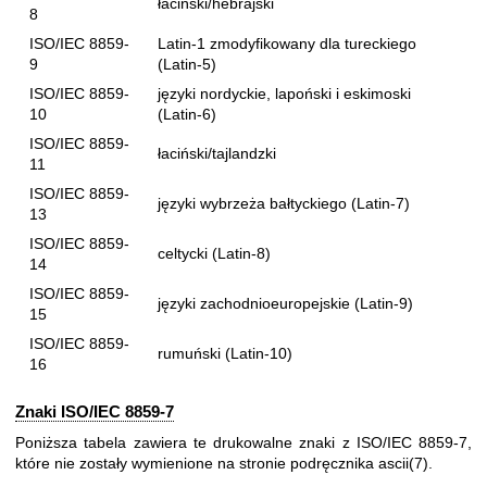
łaciński/hebrajski
8
ISO/IEC 8859-
Latin-1 zmodyfikowany dla tureckiego
9
(Latin-5)
ISO/IEC 8859-
języki nordyckie, lapoński i eskimoski
10
(Latin-6)
ISO/IEC 8859-
łaciński/tajlandzki
11
ISO/IEC 8859-
języki wybrzeża bałtyckiego (Latin-7)
13
ISO/IEC 8859-
celtycki (Latin-8)
14
ISO/IEC 8859-
języki zachodnioeuropejskie (Latin-9)
15
ISO/IEC 8859-
rumuński (Latin-10)
16
Znaki ISO/IEC 8859-7
Poniższa tabela zawiera te drukowalne znaki z ISO/IEC 8859-7,
które nie zostały wymienione na stronie podręcznika
ascii(7)
.