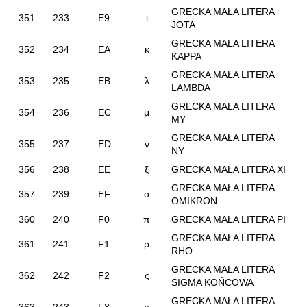
GRECKA MAŁA LITERA
351
233
E9
ι
JOTA
GRECKA MAŁA LITERA
352
234
EA
κ
KAPPA
GRECKA MAŁA LITERA
353
235
EB
λ
LAMBDA
GRECKA MAŁA LITERA
354
236
EC
μ
MY
GRECKA MAŁA LITERA
355
237
ED
ν
NY
356
238
EE
ξ
GRECKA MAŁA LITERA XI
GRECKA MAŁA LITERA
357
239
EF
ο
OMIKRON
360
240
F0
π
GRECKA MAŁA LITERA PI
GRECKA MAŁA LITERA
361
241
F1
ρ
RHO
GRECKA MAŁA LITERA
362
242
F2
ς
SIGMA KOŃCOWA
GRECKA MAŁA LITERA