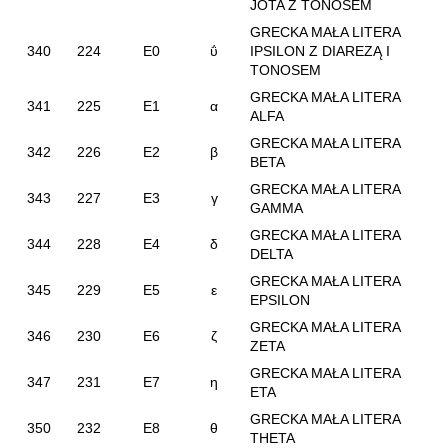
JOTA Z TONOSEM
GRECKA MAŁA LITERA
340
224
E0
ΰ
IPSILON Z DIAREZĄ I
TONOSEM
GRECKA MAŁA LITERA
341
225
E1
α
ALFA
GRECKA MAŁA LITERA
342
226
E2
β
BETA
GRECKA MAŁA LITERA
343
227
E3
γ
GAMMA
GRECKA MAŁA LITERA
344
228
E4
δ
DELTA
GRECKA MAŁA LITERA
345
229
E5
ε
EPSILON
GRECKA MAŁA LITERA
346
230
E6
ζ
ZETA
GRECKA MAŁA LITERA
347
231
E7
η
ETA
GRECKA MAŁA LITERA
350
232
E8
θ
THETA