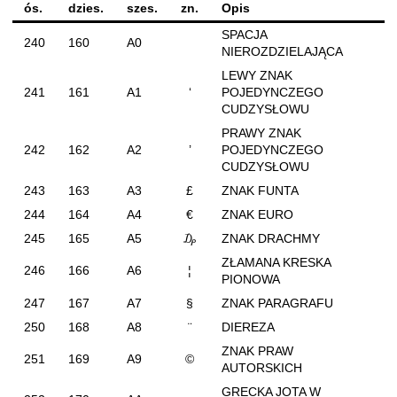
ós.
dzies.
szes.
zn.
Opis
SPACJA
240
160
A0
NIEROZDZIELAJĄCA
LEWY ZNAK
241
161
A1
‘
POJEDYNCZEGO
CUDZYSŁOWU
PRAWY ZNAK
242
162
A2
’
POJEDYNCZEGO
CUDZYSŁOWU
243
163
A3
£
ZNAK FUNTA
244
164
A4
€
ZNAK EURO
245
165
A5
₯
ZNAK DRACHMY
ZŁAMANA KRESKA
246
166
A6
¦
PIONOWA
247
167
A7
§
ZNAK PARAGRAFU
250
168
A8
¨
DIEREZA
ZNAK PRAW
251
169
A9
©
AUTORSKICH
GRECKA JOTA W