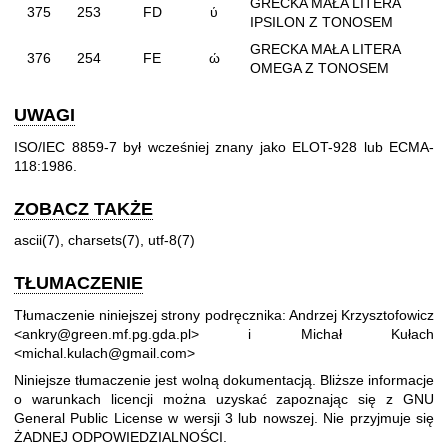
GRECKA MAŁA LITERA
375
253
FD
ύ
IPSILON Z TONOSEM
GRECKA MAŁA LITERA
376
254
FE
ώ
OMEGA Z TONOSEM
UWAGI
ISO/IEC 8859-7 był wcześniej znany jako ELOT-928 lub ECMA-
118:1986.
ZOBACZ TAKŻE
ascii(7)
,
charsets(7)
,
utf-8(7)
TŁUMACZENIE
Tłumaczenie niniejszej strony podręcznika: Andrzej Krzysztofowicz
<ankry@green.mf.pg.gda.pl> i Michał Kułach
<michal.kulach@gmail.com>
Niniejsze tłumaczenie jest wolną dokumentacją. Bliższe informacje
o warunkach licencji można uzyskać zapoznając się z
GNU
General Public License w wersji 3
lub nowszej. Nie przyjmuje się
ŻADNEJ ODPOWIEDZIALNOŚCI.