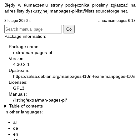
Błędy w tłumaczeniu strony podręcznika prosimy zgłaszać na
adres listy dyskusyjnej
manpages-pl-list@lists.sourceforge.net
.
8 lutego 2026 r.
Linux man-pages 6.18
Package information:
Package name:
extra/man-pages-pl
Version:
4.30.2-1
Upstream:
https://salsa.debian.org/manpages-l10n-team/manpages-l10n
Licenses:
GPL3
Manuals:
/listing/extra/man-pages-pl/
Table of contents
In other languages:
ar
de
en
es