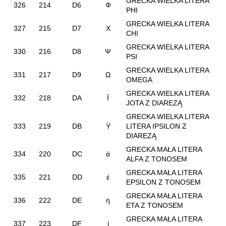
GRECKA WIELKA LITERA
326
214
D6
Φ
PHI
GRECKA WIELKA LITERA
327
215
D7
Χ
CHI
GRECKA WIELKA LITERA
330
216
D8
Ψ
PSI
GRECKA WIELKA LITERA
331
217
D9
Ω
OMEGA
GRECKA WIELKA LITERA
332
218
DA
Ϊ
JOTA Z DIAREZĄ
GRECKA WIELKA LITERA
333
219
DB
Ϋ
LITERA IPSILON Z
DIAREZĄ
GRECKA MAŁA LITERA
334
220
DC
ά
ALFA Z TONOSEM
GRECKA MAŁA LITERA
335
221
DD
έ
EPSILON Z TONOSEM
GRECKA MAŁA LITERA
336
222
DE
ή
ETA Z TONOSEM
GRECKA MAŁA LITERA
337
223
DF
ί